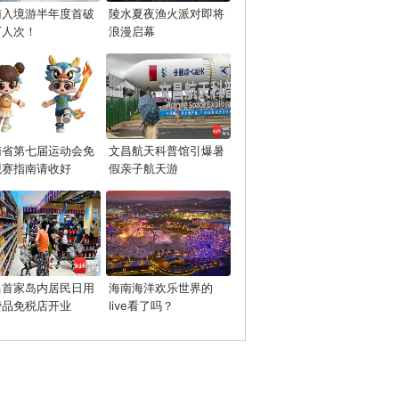
南入境游半年度首破
陵水夏夜渔火派对即将
万人次！
浪漫启幕
南省第七届运动会免
文昌航天科普馆引爆暑
观赛指南请收好
假亲子航天游
昌首家岛内居民日用
海南海洋欢乐世界的
费品免税店开业
live看了吗？