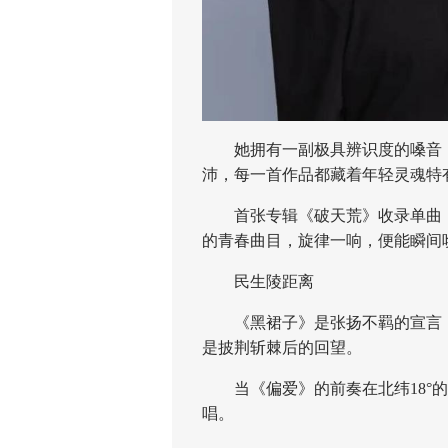
她拥有一副极具辨识度的嗓音，
沛，每一首作品都藏着年轻灵魂特
首张专辑《破天荒》收录单曲《
的青春曲目，旋律一响，便能瞬间
民生陵距离
《黑裙子》是张扬不羁的宣言，
是披荆斩棘后的回望。
当《偏爱》的前奏在北纬18°的
唱。