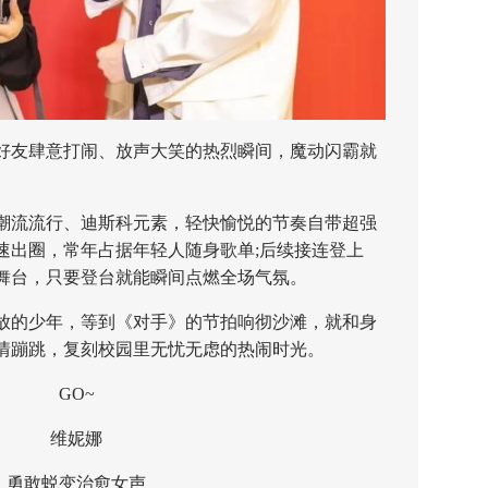
友肆意打闹、放声大笑的热烈瞬间，魔动闪霸就
流流行、迪斯科元素，轻快愉悦的节奏自带超强
速出圈，常年占据年轻人随身歌单;后续接连登上
舞台，只要登台就能瞬间点燃全场气氛。
的少年，等到《对手》的节拍响彻沙滩，就和身
情蹦跳，复刻校园里无忧无虑的热闹时光。
GO~
维妮娜
敢蜕变治愈女声