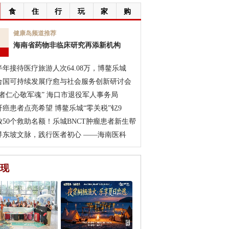
食
住
行
玩
家
购
7
健康岛频道推荐
海南省药物非临床研究再添新机构
月
半年接待医疗旅游人次64.08万，博鳌乐城
合国可持续发展疗愈与社会服务创新研讨会
医者仁心敬军魂” 海口市退役军人事务局
肝癌患者点亮希望 博鳌乐城“零关税”钇9
放50个救助名额！乐城BNCT肿瘤患者新生帮
寻东坡文脉，践行医者初心 ——海南医科
现