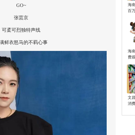
海
GO~
百
张芸京
柔可烈独特声线
鲜衣怒马的不羁心事
海
费
文
消