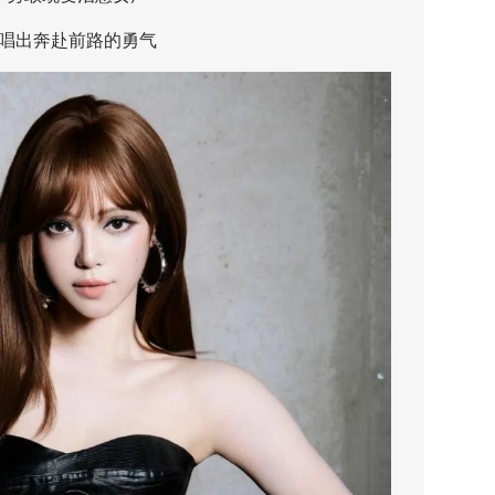
出奔赴前路的勇气