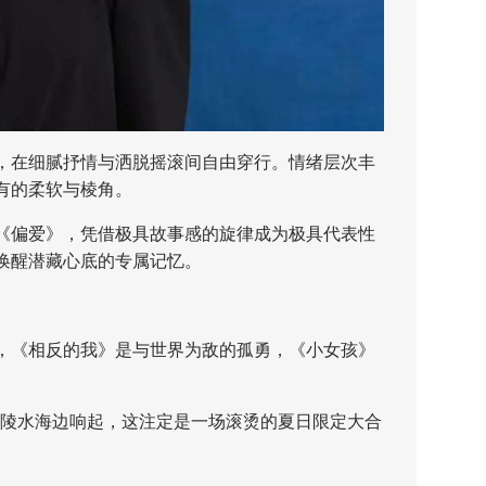
在细腻抒情与洒脱摇滚间自由穿行。情绪层次丰
有的柔软与棱角。
偏爱》，凭借极具故事感的旋律成为极具代表性
唤醒潜藏心底的专属记忆。
《相反的我》是与世界为敌的孤勇，《小女孩》
陵水海边响起，这注定是一场滚烫的夏日限定大合