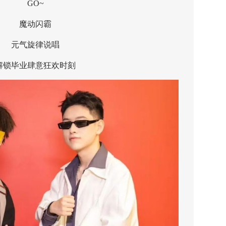
GO~
魔动闪霸
元气旋律说唱
毕业肆意狂欢时刻