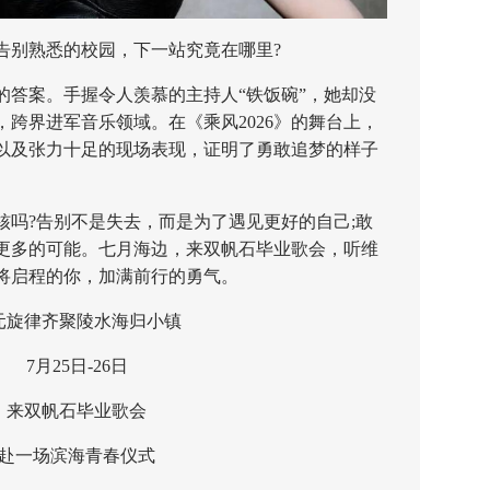
别熟悉的校园，下一站究竟在哪里?
案。手握令人羡慕的主持人“铁饭碗”，她却没
跨界进军音乐领域。在《乘风2026》的舞台上，
以及张力十足的现场表现，证明了勇敢追梦的样子
?告别不是失去，而是为了遇见更好的自己;敢
更多的可能。七月海边，来双帆石毕业歌会，听维
将启程的你，加满前行的勇气。
律齐聚陵水海归小镇
7月25日-26日
双帆石毕业歌会
一场滨海青春仪式