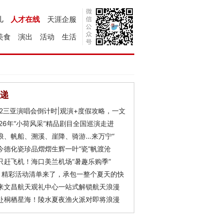
儿
人才在线
天涯企服
美食
演出
活动
生活
递
Y2三亚演唱会倒计时|观演+度假攻略，一文
026年“小荷风采”精品剧目全国巡演走进
浪、帆船、溯溪、崖降、骑游…来万宁“
今德化瓷珍品熠熠生辉一叶“瓷”帆渡沧
只赶飞机！海口美兰机场“暑趣乐购季”
月精彩活动清单来了，承包一整个夏天的快
来文昌航天观礼中心一站式解锁航天浪漫
赴桐栖星海！陵水夏夜渔火派对即将浪漫