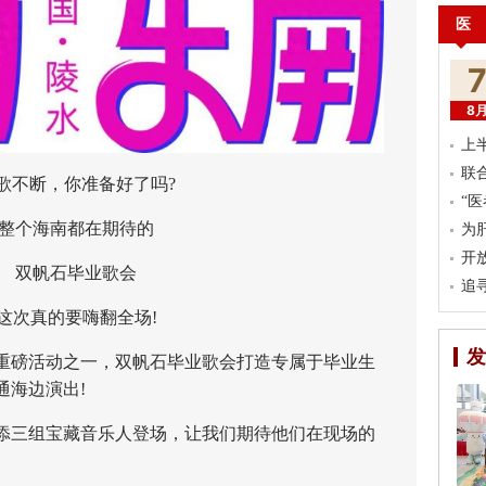
医
8
上
联
不断，你准备好了吗?
“
个海南都在期待的
为
开
双帆石毕业歌会
追
真的要嗨翻全场!
发
重磅活动之一，双帆石毕业歌会打造专属于毕业生
通海边演出!
三组宝藏音乐人登场，让我们期待他们在现场的