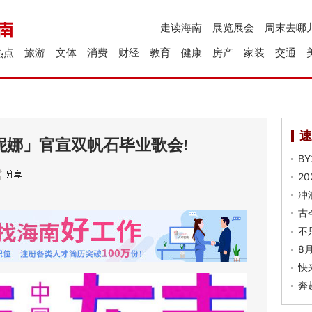
走读海南
展览展会
周末去哪
热点
旅游
文体
消费
财经
教育
健康
房产
家装
交通
速
妮娜」官宣双帆石毕业歌会!
B
2
冲
古
不
8
快
奔