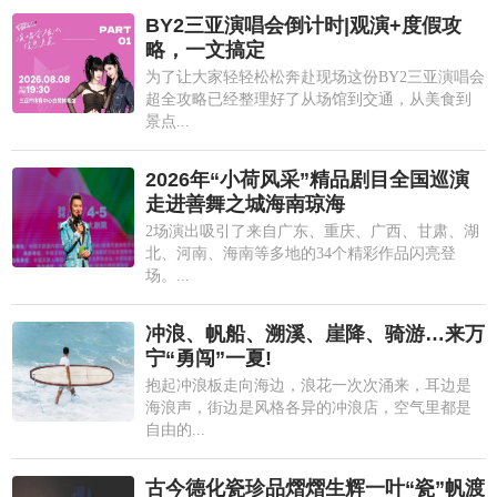
BY2三亚演唱会倒计时|观演+度假攻
略，一文搞定
为了让大家轻轻松松奔赴现场这份BY2三亚演唱会
超全攻略已经整理好了从场馆到交通，从美食到
景点...
2026年“小荷风采”精品剧目全国巡演
走进善舞之城海南琼海
2场演出吸引了来自广东、重庆、广西、甘肃、湖
北、河南、海南等多地的34个精彩作品闪亮登
场。...
冲浪、帆船、溯溪、崖降、骑游…来万
宁“勇闯”一夏!
抱起冲浪板走向海边，浪花一次次涌来，耳边是
海浪声，街边是风格各异的冲浪店，空气里都是
自由的...
古今德化瓷珍品熠熠生辉一叶“瓷”帆渡