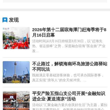
发现
2026年第十二届琼海潭门赶海季将于8
月16日启幕
活动时间从8月16日持续至8月30日，以"赶海先
热、省运接棒"之势，深度融合琼海"医会旅"产业
发...
不止路过，解锁海南环岛旅游公路驿站
不同玩法
既能满足零基础游客体验，也可承办国际赛事，
真正实现"浪等人"的全天候冲浪。...
平安产险五指山支公司开展“金融知识
进企业·夏送清凉”活动
活动以"汇聚金融力量共创美好生活"为主题，紧扣
夏日高温季节特点，创新将金融知识宣传与关心