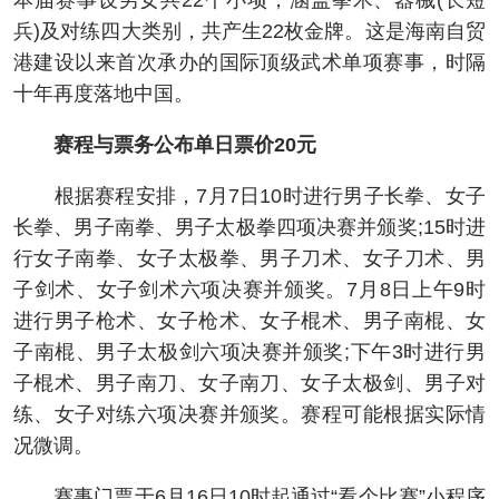
本届赛事设男女共22个小项，涵盖拳术、器械(长短
兵)及对练四大类别，共产生22枚金牌。这是海南自贸
港建设以来首次承办的国际顶级武术单项赛事，时隔
十年再度落地中国。
赛程与票务公布单日票价20元
根据赛程安排，7月7日10时进行男子长拳、女子
长拳、男子南拳、男子太极拳四项决赛并颁奖;15时进
行女子南拳、女子太极拳、男子刀术、女子刀术、男
子剑术、女子剑术六项决赛并颁奖。7月8日上午9时
进行男子枪术、女子枪术、女子棍术、男子南棍、女
子南棍、男子太极剑六项决赛并颁奖;下午3时进行男
子棍术、男子南刀、女子南刀、女子太极剑、男子对
练、女子对练六项决赛并颁奖。赛程可能根据实际情
况微调。
赛事门票于6月16日10时起通过“看个比赛”小程序