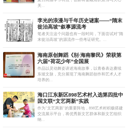
关...
李光的浪漫与千年历史谜案——“隋末
徙治高坡”叙事源流考
笔者关注这个问题也有一段时间，下面尝试对"隋
末徙治高坡"的源流作一些考证研究。...
海南原创舞蹈《别·海南黎民》荣获第
六届“荷花少年”全国展
作品以灵动舞姿讲述海南故事，以青春表达赓续
东坡文脉，充分展现了海南舞蹈创作和艺术人才
培养的...
海口江东新区898艺术村入选第四批中
国文联“文艺两新”实践
作为"文艺两新"的重要阵地，898艺术村积极搭建
交流展示平台，将优秀新文艺群体和新文艺组织
纳...