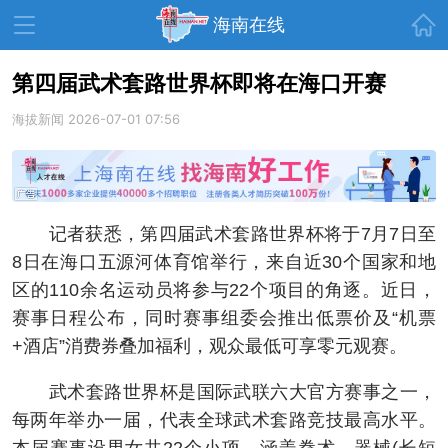
首页
海南在线
第四届武术套路世界杯即将在海口开赛
海拔新闻
资讯中心
2026-07-01 07:56
热点
旅游
文体
消费
财经
教育
健康
房产
记者获悉，第四届武术套路世界杯将于7月7日至
家装
交通
美食
8日在海口五源河体育馆举行，来自近30个国家和地
生活
演出
活动
区的110余名运动员将参与22个项目的角逐。近日，
赛事日程公布，同时赛事组委会推出低票价及“机票
展会
走读海南
周末去哪儿
+酒店”消费券叠加福利，观众最低可享零元观赛。
人才在线
天涯企服
武术套路世界杯是国际武联六大官方赛事之一，
每两年举办一届，代表全球武术套路竞技最高水平。