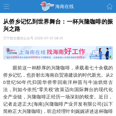
首页
海南在线
从侨乡记忆到世界舞台：一杯兴隆咖啡的振
兴之路
资讯中心
热点
旅游
万宁旅文微信公众号
2026-07-01 08:31
文体
消费
财经
教育
健康
房产
家装
交通
美食
眼前这一杯醇厚的兴隆咖啡，承载着七十余载的
生活
演出
活动
侨乡记忆，也折射出海南自贸港建设的时代新光。从2
0世纪50年代归国华侨带回南洋种苗与牛油烘焙古
展会
走读海南
周末去哪儿
法，到如今依托“零关税”政策迈向国际舞台的现代化
人才在线
天涯企服
全产业链，兴隆咖啡正经历一场深刻的蜕变。近日，
记者走进正大(海南)兴隆咖啡产业开发有限公司(以下
简称正大兴隆咖啡)，听总经理叶剑娓娓讲述这杯咖啡