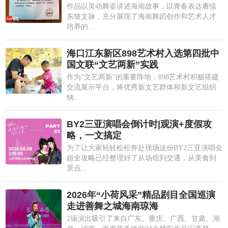
作品以灵动舞姿讲述海南故事，以青春表达赓续
东坡文脉，充分展现了海南舞蹈创作和艺术人才
培养的...
海口江东新区898艺术村入选第四批中
国文联“文艺两新”实践
作为"文艺两新"的重要阵地，898艺术村积极搭建
交流展示平台，将优秀新文艺群体和新文艺组织
纳...
BY2三亚演唱会倒计时|观演+度假攻
略，一文搞定
为了让大家轻轻松松奔赴现场这份BY2三亚演唱会
超全攻略已经整理好了从场馆到交通，从美食到
景点...
2026年“小荷风采”精品剧目全国巡演
走进善舞之城海南琼海
2场演出吸引了来自广东、重庆、广西、甘肃、湖