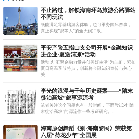
不止路过，解锁海南环岛旅游公路驿站
不同玩法
既能满足零基础游客体验，也可承办国际赛事，
真正实现"浪等人"的全天候冲浪。...
平安产险五指山支公司开展“金融知识
进企业·夏送清凉”活动
活动以"汇聚金融力量共创美好生活"为主题，紧扣
夏日高温季节特点，创新将金融知识宣传与关心
关...
李光的浪漫与千年历史谜案——“隋末
徙治高坡”叙事源流考
笔者关注这个问题也有一段时间，下面尝试对"隋
末徙治高坡"的源流作一些考证研究。...
海南原创舞蹈《别·海南黎民》荣获第
六届“荷花少年”全国展