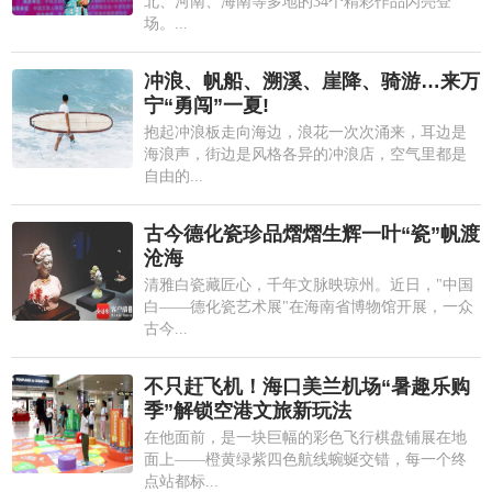
北、河南、海南等多地的34个精彩作品闪亮登
场。...
冲浪、帆船、溯溪、崖降、骑游…来万
宁“勇闯”一夏!
抱起冲浪板走向海边，浪花一次次涌来，耳边是
海浪声，街边是风格各异的冲浪店，空气里都是
自由的...
古今德化瓷珍品熠熠生辉一叶“瓷”帆渡
沧海
清雅白瓷藏匠心，千年文脉映琼州。近日，"中国
白——德化瓷艺术展"在海南省博物馆开展，一众
古今...
不只赶飞机！海口美兰机场“暑趣乐购
季”解锁空港文旅新玩法
在他面前，是一块巨幅的彩色飞行棋盘铺展在地
面上——橙黄绿紫四色航线蜿蜒交错，每一个终
点站都标...