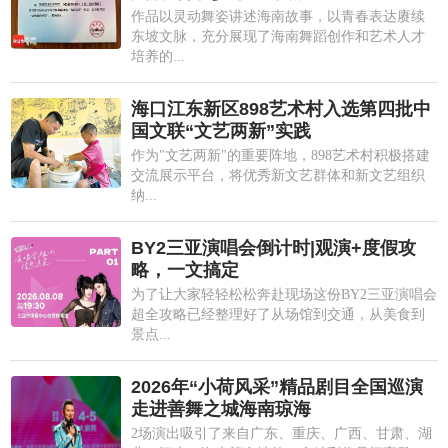
作品以灵动舞姿讲述海南故事，以青春表达赓续
东坡文脉，充分展现了海南舞蹈创作和艺术人才
培养的...
海口江东新区898艺术村入选第四批中
国文联“文艺两新”实践
作为"文艺两新"的重要阵地，898艺术村积极搭建
交流展示平台，将优秀新文艺群体和新文艺组织
纳...
BY2三亚演唱会倒计时|观演+度假攻
略，一文搞定
为了让大家轻轻松松奔赴现场这份BY2三亚演唱会
超全攻略已经整理好了从场馆到交通，从美食到
景点...
2026年“小荷风采”精品剧目全国巡演
走进善舞之城海南琼海
2场演出吸引了来自广东、重庆、广西、甘肃、湖