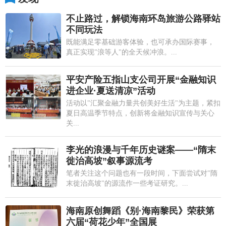
不止路过，解锁海南环岛旅游公路驿站
不同玩法
既能满足零基础游客体验，也可承办国际赛事，
真正实现"浪等人"的全天候冲浪。...
平安产险五指山支公司开展“金融知识
进企业·夏送清凉”活动
活动以"汇聚金融力量共创美好生活"为主题，紧扣
夏日高温季节特点，创新将金融知识宣传与关心
关...
李光的浪漫与千年历史谜案——“隋末
徙治高坡”叙事源流考
笔者关注这个问题也有一段时间，下面尝试对"隋
末徙治高坡"的源流作一些考证研究。...
海南原创舞蹈《别·海南黎民》荣获第
六届“荷花少年”全国展