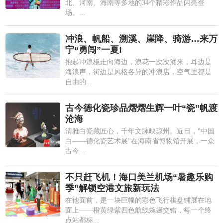
北、河南、海南等多地的34个精彩作品闪亮登
场。...
冲浪、帆船、溯溪、崖降、骑游…来万
宁“勇闯”一夏!
抱起冲浪板走向海边，浪花一次次涌来，耳边是
海浪声，街边是风格各异的冲浪店，空气里都是
自由的...
古今德化瓷珍品熠熠生辉一叶“瓷”帆渡
沧海
清雅白瓷藏匠心，千年文脉映琼州。近日，"中国
白——德化瓷艺术展"在海南省博物馆开展，一众
古今...
不只赶飞机！海口美兰机场“暑趣乐购
季”解锁空港文旅新玩法
在他面前，是一块巨幅的彩色飞行棋盘铺展在地
面上——橙黄绿紫四色航线蜿蜒交错，每一个终
点站都标...