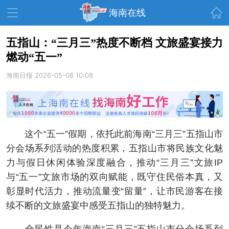
首页
海南在线
五指山：“三月三”热度不断档 文旅盛宴接力
燃动“五一”
资讯中心
热点
旅游
海南日报
2026-05-08 10:08
文体
消费
财经
教育
健康
房产
家装
交通
美食
这个“五一”假期，依托此前海南“三月三”五指山市
生活
演出
活动
分会场系列活动的热度积累，五指山市将民族文化魅
力与假日休闲体验深度融合，推动“三月三”文旅IP
展会
走读海南
周末去哪儿
与“五一”文旅市场的双向赋能，既守住民俗本真，又
人才在线
天涯企服
彰显时代活力，推动流量变“留量”，让市民游客在接
续不断的文旅盛宴中感受五指山的独特魅力。