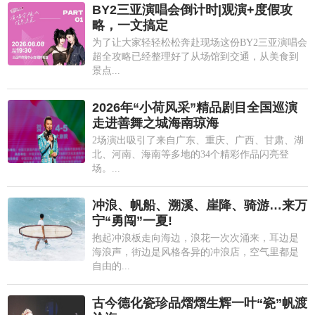
BY2三亚演唱会倒计时|观演+度假攻
略，一文搞定
为了让大家轻轻松松奔赴现场这份BY2三亚演唱会
超全攻略已经整理好了从场馆到交通，从美食到
景点...
2026年“小荷风采”精品剧目全国巡演
走进善舞之城海南琼海
2场演出吸引了来自广东、重庆、广西、甘肃、湖
北、河南、海南等多地的34个精彩作品闪亮登
场。...
冲浪、帆船、溯溪、崖降、骑游…来万
宁“勇闯”一夏!
抱起冲浪板走向海边，浪花一次次涌来，耳边是
海浪声，街边是风格各异的冲浪店，空气里都是
自由的...
古今德化瓷珍品熠熠生辉一叶“瓷”帆渡