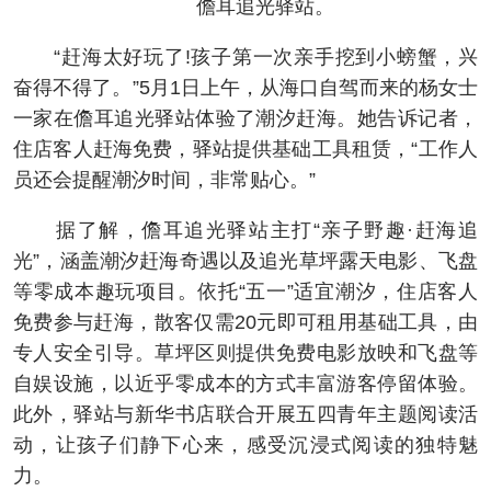
儋耳追光驿站。
“赶海太好玩了!孩子第一次亲手挖到小螃蟹，兴
奋得不得了。”5月1日上午，从海口自驾而来的杨女士
一家在儋耳追光驿站体验了潮汐赶海。她告诉记者，
住店客人赶海免费，驿站提供基础工具租赁，“工作人
员还会提醒潮汐时间，非常贴心。”
据了解，儋耳追光驿站主打“亲子野趣·赶海追
光”，涵盖潮汐赶海奇遇以及追光草坪露天电影、飞盘
等零成本趣玩项目。依托“五一”适宜潮汐，住店客人
免费参与赶海，散客仅需20元即可租用基础工具，由
专人安全引导。草坪区则提供免费电影放映和飞盘等
自娱设施，以近乎零成本的方式丰富游客停留体验。
此外，驿站与新华书店联合开展五四青年主题阅读活
动，让孩子们静下心来，感受沉浸式阅读的独特魅
力。