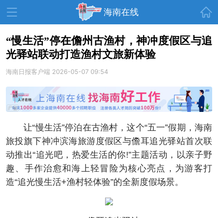
首页
海南在线
“慢生活”停在儋州古渔村，神冲度假区与追
光驿站联动打造渔村文旅新体验
资讯中心
热点
旅游
海南日报客户端
2026-05-07 09:54
文体
消费
财经
教育
健康
房产
家装
交通
美食
让“慢生活”停泊在古渔村，这个“五一”假期，海南
生活
演出
活动
旅投旗下神冲滨海旅游度假区与儋耳追光驿站首次联
动推出“追光吧，热爱生活的你!”主题活动，以亲子野
展会
走读海南
周末去哪儿
趣、手作治愈和海上轻冒险为核心亮点，为游客打
人才在线
天涯企服
造“追光慢生活+渔村轻体验”的全新度假场景。