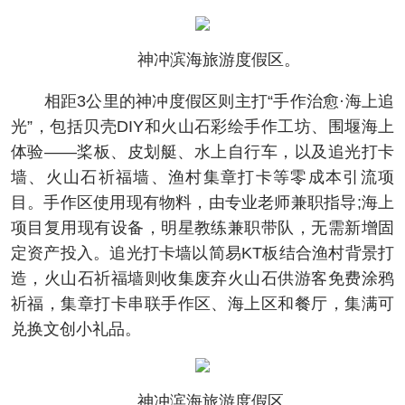
神冲滨海旅游度假区。
相距3公里的神冲度假区则主打“手作治愈·海上追
光”，包括贝壳DIY和火山石彩绘手作工坊、围堰海上
体验——桨板、皮划艇、水上自行车，以及追光打卡
墙、火山石祈福墙、渔村集章打卡等零成本引流项
目。手作区使用现有物料，由专业老师兼职指导;海上
项目复用现有设备，明星教练兼职带队，无需新增固
定资产投入。追光打卡墙以简易KT板结合渔村背景打
造，火山石祈福墙则收集废弃火山石供游客免费涂鸦
祈福，集章打卡串联手作区、海上区和餐厅，集满可
兑换文创小礼品。
神冲滨海旅游度假区。