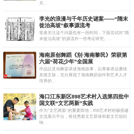
关...
李光的浪漫与千年历史谜案——“隋末
徙治高坡”叙事源流考
笔者关注这个问题也有一段时间，下面尝试对"隋
末徙治高坡"的源流作一些考证研究。...
海南原创舞蹈《别·海南黎民》荣获第
六届“荷花少年”全国展
作品以灵动舞姿讲述海南故事，以青春表达赓续
东坡文脉，充分展现了海南舞蹈创作和艺术人才
培养的...
海口江东新区898艺术村入选第四批中
国文联“文艺两新”实践
作为"文艺两新"的重要阵地，898艺术村积极搭建
交流展示平台，将优秀新文艺群体和新文艺组织
纳...