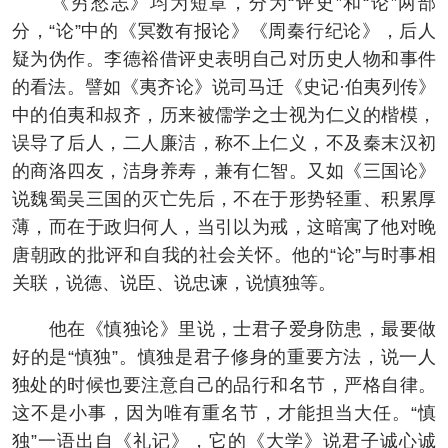
《穷愁志》均为短章，分为“评史”和“论”两部
分，“论”中的《冥数有报论》《周秦行纪论》，后人
疑为伪作。李德裕借评史表明自己对历史人物和事件
的看法。譬如《夷齐论》说司马迁《史记·伯夷列传》
中的伯夷和叔齐，历来被儒学之士视为仁义的楷模，
误导了后人，二人廉洁，称不上仁义，不及秦末汉初
的商洛四友，洁身养寿，兼有仁智。又如《三国论》
说魏蜀吴三国的灭亡先后，不在于形势轻重、积累厚
薄，而在于政归何人，当引以为戒，这暗寓了他对晚
唐朝政的批评和自我的社会关怀。他的“论”与时事相
关联，说德、说臣、说忠谏，说慎独等。
他在《慎独论》里说，士君子爱身防患，最要做
好的是“慎独”。慎独是君子修身的重要方法，说一人
独处的时候也要注意自己的品行和名节，严格自律。
这不是小事，因为唯有重名节，才能担当大任。“慎
独”一语出自《礼记》，它的《大学》说君子诚心诚