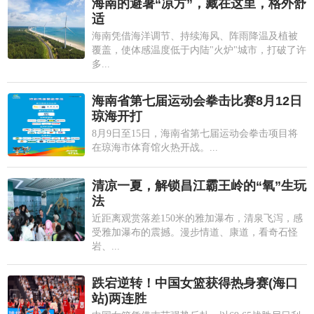
海南的避暑“凉方”，藏在这里，格外舒
适
海南凭借海洋调节、持续海风、阵雨降温及植被
覆盖，使体感温度低于内陆"火炉"城市，打破了许
多...
海南省第七届运动会拳击比赛8月12日
琼海开打
8月9日至15日，海南省第七届运动会拳击项目将
在琼海市体育馆火热开战。...
清凉一夏，解锁昌江霸王岭的“氧”生玩
法
近距离观赏落差150米的雅加瀑布，清泉飞泻，感
受雅加瀑布的震撼。漫步情道、康道，看奇石怪
岩、...
跌宕逆转！中国女篮获得热身赛(海口
站)两连胜