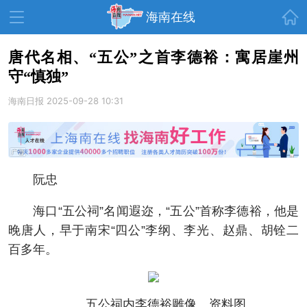
首页
海南在线
唐代名相、“五公”之首李德裕：寓居崖州
守“慎独”
资讯中心
热点
旅游
海南日报
2025-09-28 10:31
文体
消费
财经
教育
健康
房产
家装
交通
美食
阮忠
生活
演出
活动
海口“五公祠”名闻遐迩，“五公”首称李德裕，他是
展会
走读海南
周末去哪儿
晚唐人，早于南宋“四公”李纲、李光、赵鼎、胡铨二
百多年。
人才在线
天涯企服
五公祠内李德裕雕像。资料图