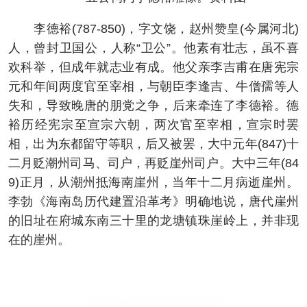
李德裕(787-850)，字文饶，赵州赞皇(今属河北)
人，曾封卫国公，人称“卫公”。他素有壮志，虽不喜
欢科举，但成年就志业有成。他父亲李吉甫在唐宪宗
元和年间两度官至宰相，与朝臣李逢吉、牛僧孺等人
失和，导致晚唐的朋党之争，后来牵连了李德裕。德
裕历经宪宗至宣宗六朝，两次官至宰相，宣宗时罢
相，出为东都留守等职，后又被罢，大中元年(847)十
二月贬潮州司马、司户，再贬崖州司户。大中三年(84
9)正月，从潮州抵海南崖州，当年十二月病逝崖州。
李勃《海南岛历代建置沿革考》明确地说，唐代崖州
的旧址在府城东南三十里的龙塘镇珠崖岭上，并非现
在的崖州。