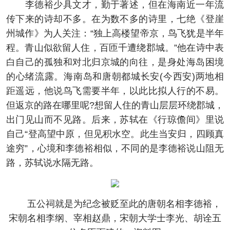
李德裕少具文才，勤于著述，但在海南近一年流
传下来的诗却不多。在为数不多的诗里，七绝《登崖
州城作》为人关注：“独上高楼望帝京，鸟飞犹是半年
程。青山似欲留人住，百匝千遭绕郡城。”他在诗中表
白自己的孤独和对北归京城的向往，是身处海岛困境
的心绪流露。海南岛和唐朝都城长安(今西安)两地相
距遥远，他说鸟飞需要半年，以此比拟人行的不易。
但返京的路在哪里呢?想留人住的青山层层环绕郡城，
出门见山而不见路。后来，苏轼在《行琼儋间》里说
自己“登高望中原，但见积水空。此生当安归，四顾真
途穷”，心境和李德裕相似，不同的是李德裕说山阻无
路，苏轼说水隔无路。
五公祠就是为纪念被贬至此的唐朝名相李德裕，
宋朝名相李纲、宰相赵鼎，宋朝大学士李光、胡诠五