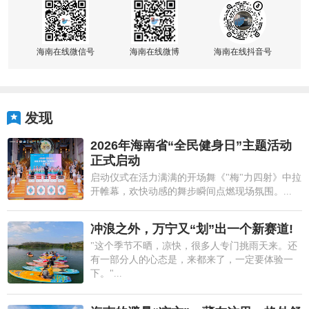
海南在线微信号
海南在线微博
海南在线抖音号
发现
2026年海南省“全民健身日”主题活动
正式启动
启动仪式在活力满满的开场舞《"梅"力四射》中拉
开帷幕，欢快动感的舞步瞬间点燃现场氛围。...
冲浪之外，万宁又“划”出一个新赛道!
"这个季节不晒，凉快，很多人专门挑雨天来。还
有一部分人的心态是，来都来了，一定要体验一
下。"...