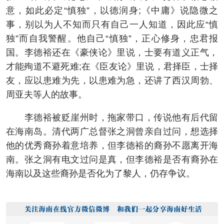
意，如此必定“慎独”，以德润身;《中庸》说隐微之
事，别以为人不知而只有自己一人知道，因此应“慎
独”而自我警醒。他自己“慎独”，正心修身，忠君报
国。李德裕还在《豪侠论》里说，士要有道义正气，
才能殉道不避死难;在《臣友论》里说，君择臣，士择
友，应以患难为先，以患难为急，还讲了西汉周勃、
周亚夫等人的故事。
李德裕被贬崖州时，拖家带口，传说他有后代留
在海南岛。清代两广总督张之洞曾亲自过问，想选择
他的优秀裔孙着意培养，但李德裕的裔孙不愿离开海
南。张之洞有电文过问是真，但李德裕是否有裔孙在
海南以及这些裔孙是否化为了黎人，仍存争议。