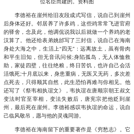
位名臣而建的。资料图
李德裕在崖州给旧友段成式写信，说自己到崖州
后身体还好。邻居养了许多鸡，这些鸡常常飞进官府
的驿舍，念及此，他调侃说我以后就做一个养鸡的老
汉算了。他还给表弟姚邰写了三封信，说自己在海南
身处大海之中，生活上“四无”：远离故土，虽有骨肉
和平生旧知，但无音讯问候;身陷孤岛，无人体恤救
助，家徒四壁，往往绝粮，终日苦饥，也许自己会活
活饿死;十月底以来，身患重病，无医又无药，多次差
点死去，只得顺其自然，此生恐怕再难与你相见。他
还写了《祭韦相执谊文》，韦执谊在唐顺宗朝王叔文
变法时官至宰相，变法失败后，唐宪宗把他贬到崖
州，最后死在崖州。李德裕感叹韦执谊的命运，说自
己临风敬吊，愿与他的灵魂同游。
李德裕在海南留下的重要著作是《穷愁志》。它