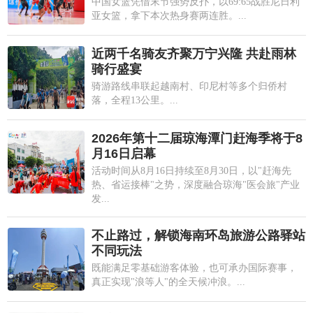
中国女篮凭借末节强势反扑，以69:65战胜尼日利
亚女篮，拿下本次热身赛两连胜。...
近两千名骑友齐聚万宁兴隆 共赴雨林
骑行盛宴
骑游路线串联起越南村、印尼村等多个归侨村
落，全程13公里。...
2026年第十二届琼海潭门赶海季将于8
月16日启幕
活动时间从8月16日持续至8月30日，以"赶海先
热、省运接棒"之势，深度融合琼海"医会旅"产业
发...
不止路过，解锁海南环岛旅游公路驿站
不同玩法
既能满足零基础游客体验，也可承办国际赛事，
真正实现"浪等人"的全天候冲浪。...