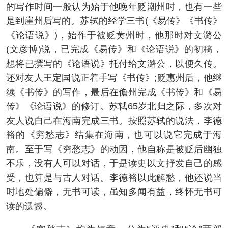
的写作时间一般认为始于他晚年贬潮州时，也有一些
是到崖州后写的。苏轼的经学三书(《易传》《书传》
《论语说》)，始作于被贬黄州时，他那时对文潞公
(文彦博)说，已完成《易传》和《论语说》的初稿，
想将已撰写的《论语说》托付给文潞公，以便久传。
还对友人王定国说正着手写《书传》;贬惠州后，他继
续《书传》的写作，最后在儋州完成《书传》和《易
传》《论语说》的修订。苏轼65岁北归之际，多次对
友人说自己在海南完成三书。按照苏轼的说法，李德
裕的《穷愁志》结集在海南，也可以说它完成于海
南。至于写《穷愁志》的动因，他自称是被贬后幽独
不乐，没有人可以对话，于是读史以文抒发自己的感
受，也算是与古人对话。李德裕以此解愁，他还说当
时地处偏僻，无书可读，虽知多闻有益，终怀无书可
读的遗憾。