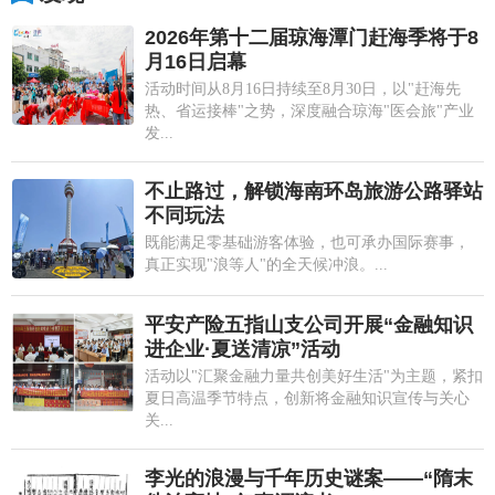
2026年第十二届琼海潭门赶海季将于8
月16日启幕
活动时间从8月16日持续至8月30日，以"赶海先
热、省运接棒"之势，深度融合琼海"医会旅"产业
发...
不止路过，解锁海南环岛旅游公路驿站
不同玩法
既能满足零基础游客体验，也可承办国际赛事，
真正实现"浪等人"的全天候冲浪。...
平安产险五指山支公司开展“金融知识
进企业·夏送清凉”活动
活动以"汇聚金融力量共创美好生活"为主题，紧扣
夏日高温季节特点，创新将金融知识宣传与关心
关...
李光的浪漫与千年历史谜案——“隋末