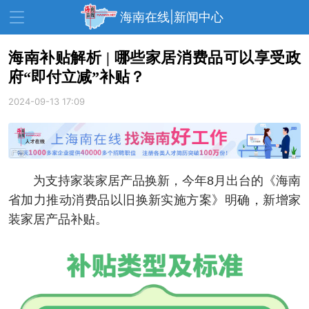
海南在线|新闻中心
海南补贴解析 | 哪些家居消费品可以享受政
府“即付立减”补贴？
资讯中心
热点
旅游
2024-09-13 17:09
文体
消费
财经
教育
健康
房产
家装
交通
美食
为支持家装家居产品换新，今年8月出台的《海南
生活
演出
活动
省加力推动消费品以旧换新实施方案》明确，新增家
装家居产品补贴。
展会
走读海南
周末去哪儿
人才在线
天涯企服