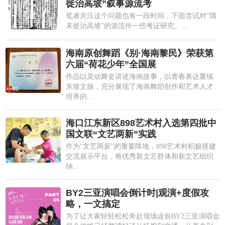
徙治高坡”叙事源流考
笔者关注这个问题也有一段时间，下面尝试对"隋
末徙治高坡"的源流作一些考证研究。...
海南原创舞蹈《别·海南黎民》荣获第
六届“荷花少年”全国展
作品以灵动舞姿讲述海南故事，以青春表达赓续
东坡文脉，充分展现了海南舞蹈创作和艺术人才
培养的...
海口江东新区898艺术村入选第四批中
国文联“文艺两新”实践
作为"文艺两新"的重要阵地，898艺术村积极搭建
交流展示平台，将优秀新文艺群体和新文艺组织
纳...
BY2三亚演唱会倒计时|观演+度假攻
略，一文搞定
为了让大家轻轻松松奔赴现场这份BY2三亚演唱会