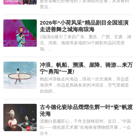
超全攻略已经整理好了从场馆到交通，从美食到
景点...
2026年“小荷风采”精品剧目全国巡演
走进善舞之城海南琼海
2场演出吸引了来自广东、重庆、广西、甘肃、湖
北、河南、海南等多地的34个精彩作品闪亮登
场。...
冲浪、帆船、溯溪、崖降、骑游…来万
宁“勇闯”一夏!
抱起冲浪板走向海边，浪花一次次涌来，耳边是
海浪声，街边是风格各异的冲浪店，空气里都是
自由的...
古今德化瓷珍品熠熠生辉一叶“瓷”帆渡
沧海
清雅白瓷藏匠心，千年文脉映琼州。近日，"中国
白——德化瓷艺术展"在海南省博物馆开展，一众
古今...