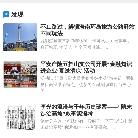
发现
不止路过，解锁海南环岛旅游公路驿站
不同玩法
既能满足零基础游客体验，也可承办国际赛事，
真正实现"浪等人"的全天候冲浪。...
平安产险五指山支公司开展“金融知识
进企业·夏送清凉”活动
活动以"汇聚金融力量共创美好生活"为主题，紧扣
夏日高温季节特点，创新将金融知识宣传与关心
关...
李光的浪漫与千年历史谜案——“隋末
徙治高坡”叙事源流考
笔者关注这个问题也有一段时间，下面尝试对"隋
末徙治高坡"的源流作一些考证研究。...