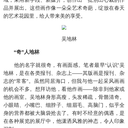
域，采用新手段、新媒介，创作出一批别出心裁的作
品并展出。这些画作像一朵朵艺术奇葩，绽放在春天
的艺术花园里，给人带来美的享受。
吴地林
“奇”人地林
他的名字就很奇，有画面感。笔者最早“认识”吴
地林，是在各类报刊、杂志上——其版画是报刊、杂
志的“常客”。虽然同居海口，但我与他一起采风画画
的机会不多。想拜访他，看他作画——除非到他家或
他的画室。吴地林身形高瘦，头发稀疏，骨骼清奇。
小眼睛、小嘴巴、细脖子、细眉毛、高脑门，似乎全
身的营养都被大脑袋抢去了。有时不经意的偶遇，是
在各种展览的展厅中，他潇洒风雅的神态，令人印象