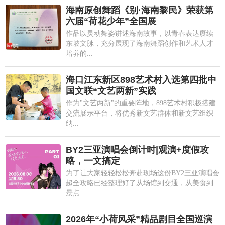
海南原创舞蹈《别·海南黎民》荣获第
六届“荷花少年”全国展
作品以灵动舞姿讲述海南故事，以青春表达赓续
东坡文脉，充分展现了海南舞蹈创作和艺术人才
培养的...
海口江东新区898艺术村入选第四批中
国文联“文艺两新”实践
作为"文艺两新"的重要阵地，898艺术村积极搭建
交流展示平台，将优秀新文艺群体和新文艺组织
纳...
BY2三亚演唱会倒计时|观演+度假攻
略，一文搞定
为了让大家轻轻松松奔赴现场这份BY2三亚演唱会
超全攻略已经整理好了从场馆到交通，从美食到
景点...
2026年“小荷风采”精品剧目全国巡演