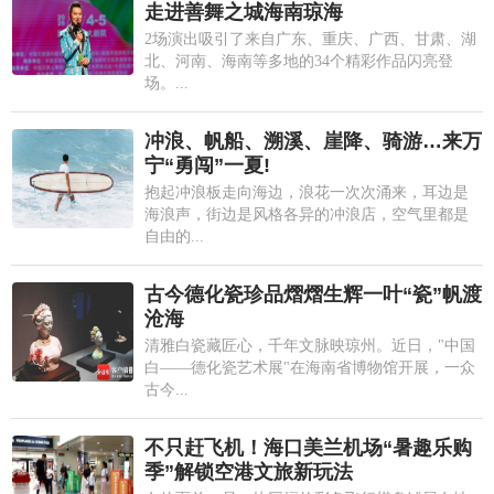
走进善舞之城海南琼海
2场演出吸引了来自广东、重庆、广西、甘肃、湖
北、河南、海南等多地的34个精彩作品闪亮登
场。...
冲浪、帆船、溯溪、崖降、骑游…来万
宁“勇闯”一夏!
抱起冲浪板走向海边，浪花一次次涌来，耳边是
海浪声，街边是风格各异的冲浪店，空气里都是
自由的...
古今德化瓷珍品熠熠生辉一叶“瓷”帆渡
沧海
清雅白瓷藏匠心，千年文脉映琼州。近日，"中国
白——德化瓷艺术展"在海南省博物馆开展，一众
古今...
不只赶飞机！海口美兰机场“暑趣乐购
季”解锁空港文旅新玩法