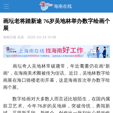
海南在线
画坛老将踏新途 76岁吴地林举办数字绘画个
展
资讯中心
热点
旅游
海南日报
吴源
2025-03-24 15:08
文体
消费
财经
教育
健康
房产
家装
交通
美食
画坛奇人吴地林常破庸常，年近耄耋仍在画“新
生活
演出
活动
画”，在海南美术圈被传为佳话。近日，吴地林数字绘
画展在海口骑楼老街开幕，这是海南首次举办数字绘
展会
走读海南
周末去哪儿
画个展。
人才在线
天涯企服
数字绘画对大多数人而言还比较陌生，在国内属
前卫艺术。今年76岁的吴地林，突破传统，勇闯新