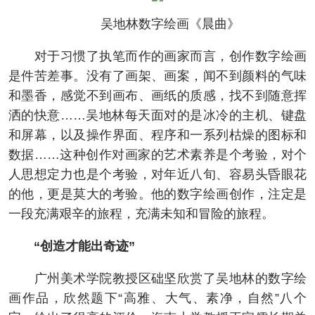
吴地林数字绘画《晨曲》
对于习惯了执笔而作的画家而言，创作数字绘画
是件苦差事。没有了画架、画案，闻不到颜料的气味
和墨香，感觉不到画布、画纸的质感，找不到随意挥
洒的快意……吴地林每天面对的是冰冷的主机、键盘
和屏幕，以及操作界面、程序和一系列枯燥的图标和
数据……这种创作对画家的艺术素养是个考验，对个
人思想定力也是个考验，对年近八旬、容易头昏眼花
的他，更是莫大的考验。他的数字绘画创作，注定是
一段充满艰辛的旅程，充满未知和冒险的旅程。
“创造才能出奇迹”
广州美术学院教授区础坚欣赏了吴地林的数字绘
画作品，欣然题下“高雅、大气、素净，自然”八个