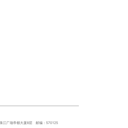
滨海大道珠江广场帝都大厦8层 邮编：570125