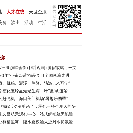
儿
人才在线
天涯企服
美食
演出
活动
生活
递
Y2三亚演唱会倒计时|观演+度假攻略，一文
026年“小荷风采”精品剧目全国巡演走进
浪、帆船、溯溪、崖降、骑游…来万宁“
今德化瓷珍品熠熠生辉一叶“瓷”帆渡沧
只赶飞机！海口美兰机场“暑趣乐购季”
月精彩活动清单来了，承包一整个夏天的快
来文昌航天观礼中心一站式解锁航天浪漫
赴桐栖星海！陵水夏夜渔火派对即将浪漫