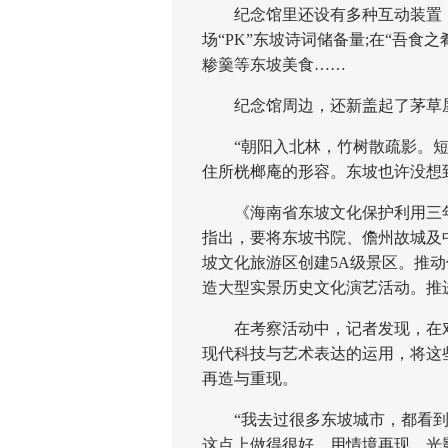
纪念馆里还设有多种互动装置，
场“PK”东坡诗词储备量;在“吾
糁羹等东坡美食……
纪念馆周边，还新盖起了茅草屋
“朝阳入北林，竹树散疏影。短篱
住所桄榔庵的形容。东坡也许没想
《海南省东坡文化保护利用三年行动方
指出，要将东坡书院、儋州故城及
坡文化旅游区创建5A级景区。推
造大型实景历史文化演艺活动。推
在考察活动中，记者发现，在对
现代科技与艺术表达的运用，将这
再造与重现。
“我去过很多东坡城市，都看到
这点上做得很好，用情境再现、光