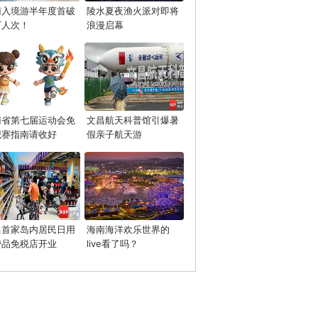
南入境游半年度首破
陵水夏夜渔火派对即将
万人次！
浪漫启幕
南省第七届运动会免
文昌航天科普馆引爆暑
观赛指南请收好
假亲子航天游
昌首家岛内居民日用
海南海洋欢乐世界的
费品免税店开业
live看了吗？