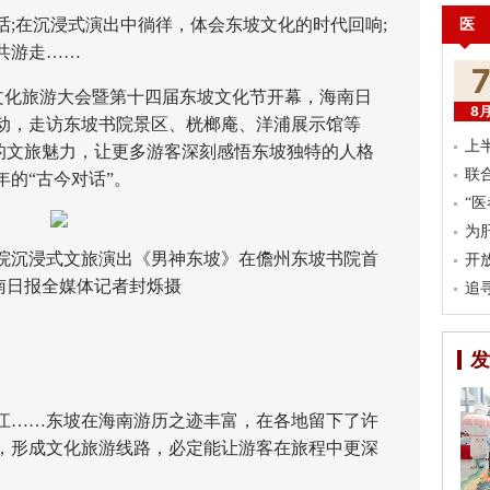
医
在沉浸式演出中徜徉，体会东坡文化的时代回响;
共游走……
化旅游大会暨第十四届东坡文化节开幕，海南日
8
动，走访东坡书院景区、桄榔庵、洋浦展示馆等
上
”的文旅魅力，让更多游客深刻感悟东坡独特的人格
联
的“古今对话”。
“
为
院沉浸式文旅演出《男神东坡》在儋州东坡书院首
开
南日报全媒体记者封烁摄
追
发
……东坡在海南游历之迹丰富，在各地留下了许
，形成文化旅游线路，必定能让游客在旅程中更深