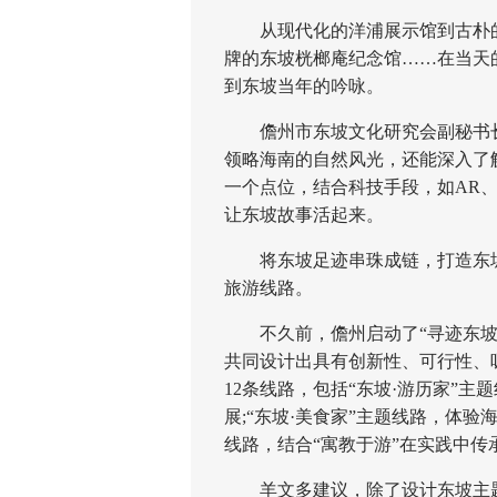
从现代化的洋浦展示馆到古朴的
牌的东坡桄榔庵纪念馆……在当天
到东坡当年的吟咏。
儋州市东坡文化研究会副秘书长
领略海南的自然风光，还能深入了
一个点位，结合科技手段，如AR
让东坡故事活起来。
将东坡足迹串珠成链，打造东坡
旅游线路。
不久前，儋州启动了“寻迹东坡”
共同设计出具有创新性、可行性、
12条线路，包括“东坡·游历家”
展;“东坡·美食家”主题线路，体验
线路，结合“寓教于游”在实践中传
羊文多建议，除了设计东坡主题