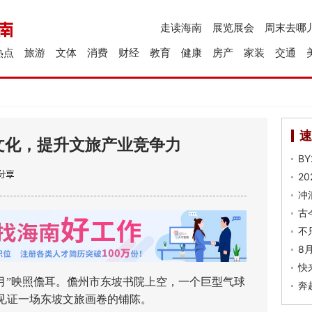
走读海南
展览展会
周末去哪
热点
旅游
文体
消费
财经
教育
健康
房产
家装
交通
速
文化，提升文旅产业竞争力
B
2
冲
古
不
8
快
月”映照儋耳。儋州市东坡书院上空，一个巨型气球
奔
见证一场东坡文旅画卷的铺陈。