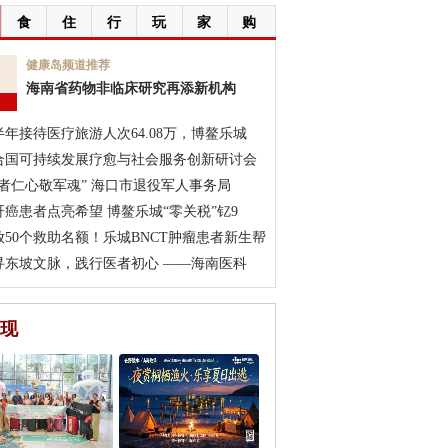
食
住
行
玩
家
购
7
健康岛频道推荐
海南省药物非临床研究再添新机构
月
半年接待医疗旅游人次64.08万，博鳌乐城
合国可持续发展疗愈与社会服务创新研讨会
医者仁心敬军魂” 海口市退役军人事务局
肝癌患者点亮希望 博鳌乐城“零关税”钇9
放50个救助名额！乐城BNCT肿瘤患者新生帮
寻东坡文脉，践行医者初心 ——海南医科
现