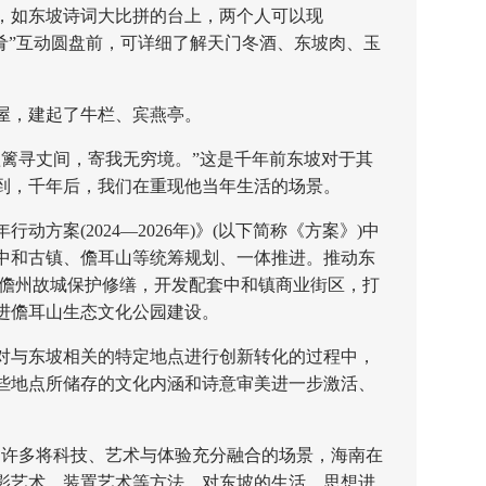
如东坡诗词大比拼的台上，两个人可以现
食之肴”互动圆盘前，可详细了解天门冬酒、东坡肉、玉
，建起了牛栏、宾燕亭。
寻丈间，寄我无穷境。”这是千年前东坡对于其
到，千年后，我们在重现他当年生活的场景。
案(2024—2026年)》(以下简称《方案》)中
中和古镇、儋耳山等统筹规划、一体推进。推动东
动儋州故城保护修缮，开发配套中和镇商业街区，打
进儋耳山生态文化公园建设。
与东坡相关的特定地点进行创新转化的过程中，
些地点所储存的文化内涵和诗意审美进一步激活、
许多将科技、艺术与体验充分融合的场景，海南在
影艺术、装置艺术等方法，对东坡的生活、思想进