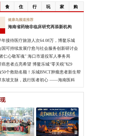
食
住
行
玩
家
购
7
健康岛频道推荐
海南省药物非临床研究再添新机构
月
半年接待医疗旅游人次64.08万，博鳌乐城
合国可持续发展疗愈与社会服务创新研讨会
医者仁心敬军魂” 海口市退役军人事务局
肝癌患者点亮希望 博鳌乐城“零关税”钇9
放50个救助名额！乐城BNCT肿瘤患者新生帮
寻东坡文脉，践行医者初心 ——海南医科
现