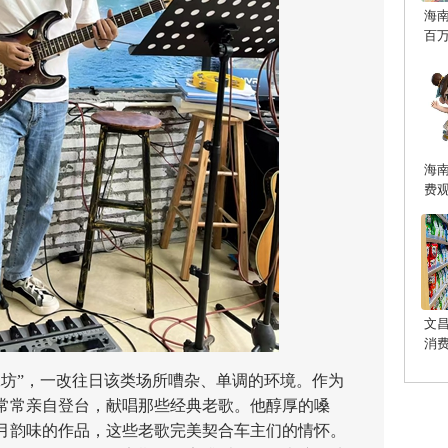
海
百
海
费
文
消
”，一改往日该类场所嘈杂、单调的环境。作为
常常亲自登台，献唱那些经典老歌。他醇厚的嗓
月韵味的作品，这些老歌完美契合车主们的情怀。