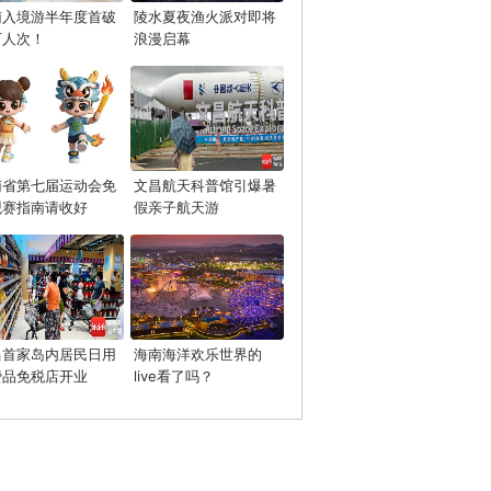
南入境游半年度首破
陵水夏夜渔火派对即将
万人次！
浪漫启幕
南省第七届运动会免
文昌航天科普馆引爆暑
观赛指南请收好
假亲子航天游
昌首家岛内居民日用
海南海洋欢乐世界的
费品免税店开业
live看了吗？