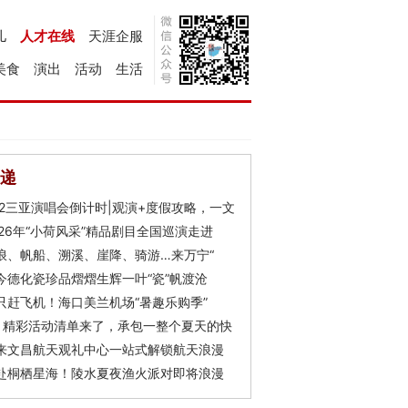
儿
人才在线
天涯企服
美食
演出
活动
生活
递
Y2三亚演唱会倒计时|观演+度假攻略，一文
026年“小荷风采”精品剧目全国巡演走进
浪、帆船、溯溪、崖降、骑游…来万宁“
今德化瓷珍品熠熠生辉一叶“瓷”帆渡沧
只赶飞机！海口美兰机场“暑趣乐购季”
月精彩活动清单来了，承包一整个夏天的快
来文昌航天观礼中心一站式解锁航天浪漫
赴桐栖星海！陵水夏夜渔火派对即将浪漫