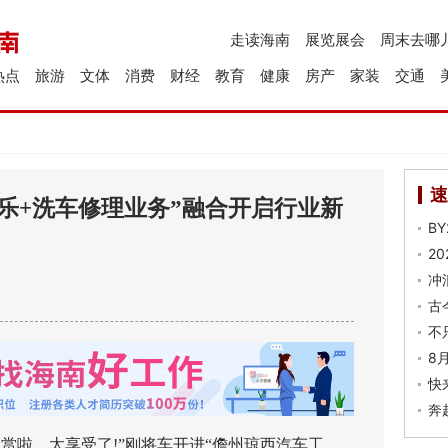
走读海南
展览展会
周末去哪
热点
旅游
文体
消费
财经
教育
健康
房产
家装
交通
速
乐+洗车修理业务”融合开启行业新
B
2
冲
古
不
8
快
奔
啦，太享受了!”刚将车开进“儋州琼西汽车工