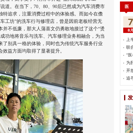
说道。在当下，70、80、90后已然成为汽车消费市
医
独特追求，注重消费过程中的体验感。而如今在儋
汽车工坊”的洗车行与修理店，曾是因前老板经营无
本并不低廉，那大人蒲喜文仍勇敢地接过了这个“烫
8
，成功地将音乐与洗车、汽车修理业务相融合，为当
上
主带来了别具一格的体验，同时也为传统汽车服务行业
联
会效益方面均取得了显著提升。
“
为
开
追
发