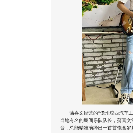
蒲喜文经营的“儋州琼西汽车工坊
当地有名的民间乐队队长，蒲喜文
音，总能精准演绎出一首首饱含岁