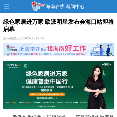
海南在线|新闻中心
绿色家居进万家 欧派明星发布会海口站即将
启幕
资讯中心
热点
旅游
海南在线
2023-03-03 19:54
文体
消费
财经
教育
健康
房产
家装
交通
美食
生活
演出
活动
展会
走读海南
周末去哪儿
人才在线
天涯企服