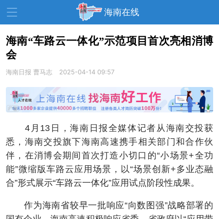
海南在线
海南“车路云一体化”示范项目首次亮相消博
会
资讯中心
热点
旅游
海南日报
曹马志
2025-04-14 09:57
文体
消费
财经
教育
健康
房产
家装
交通
美食
4月13日，海南日报全媒体记者从海南交投获
生活
演出
活动
悉，海南交投旗下海南高速携手相关部门和合作伙
伴，在消博会期间首次打造小切口的“小场景+全功
展会
走读海南
周末去哪儿
能”微缩版车路云应用场景，以“场景创新+多业态融
人才在线
天涯企服
合”形式展示“车路云一体化”应用试点阶段性成果。
作为海南省较早一批响应“向数图强”战略部署的