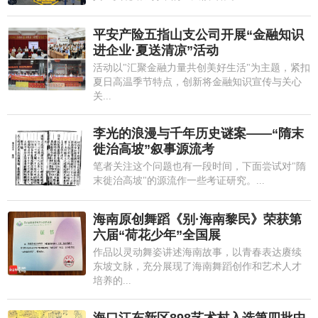
平安产险五指山支公司开展“金融知识
进企业·夏送清凉”活动
活动以"汇聚金融力量共创美好生活"为主题，紧扣
夏日高温季节特点，创新将金融知识宣传与关心
关...
李光的浪漫与千年历史谜案——“隋末
徙治高坡”叙事源流考
笔者关注这个问题也有一段时间，下面尝试对"隋
末徙治高坡"的源流作一些考证研究。...
海南原创舞蹈《别·海南黎民》荣获第
六届“荷花少年”全国展
作品以灵动舞姿讲述海南故事，以青春表达赓续
东坡文脉，充分展现了海南舞蹈创作和艺术人才
培养的...
海口江东新区898艺术村入选第四批中