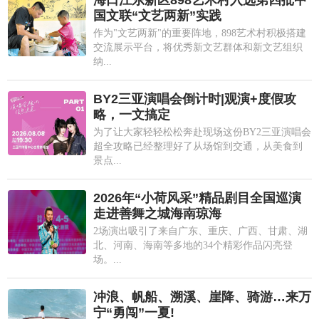
国文联“文艺两新”实践
作为"文艺两新"的重要阵地，898艺术村积极搭建
交流展示平台，将优秀新文艺群体和新文艺组织
纳...
BY2三亚演唱会倒计时|观演+度假攻
略，一文搞定
为了让大家轻轻松松奔赴现场这份BY2三亚演唱会
超全攻略已经整理好了从场馆到交通，从美食到
景点...
2026年“小荷风采”精品剧目全国巡演
走进善舞之城海南琼海
2场演出吸引了来自广东、重庆、广西、甘肃、湖
北、河南、海南等多地的34个精彩作品闪亮登
场。...
冲浪、帆船、溯溪、崖降、骑游…来万
宁“勇闯”一夏!