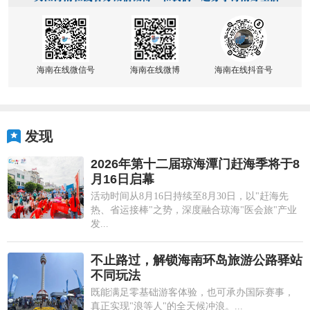
海南在线微信号
海南在线微博
海南在线抖音号
发现
2026年第十二届琼海潭门赶海季将于8
月16日启幕
活动时间从8月16日持续至8月30日，以"赶海先
热、省运接棒"之势，深度融合琼海"医会旅"产业
发...
不止路过，解锁海南环岛旅游公路驿站
不同玩法
既能满足零基础游客体验，也可承办国际赛事，
真正实现"浪等人"的全天候冲浪。...