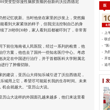
IDH突变型弥漫性脑胶质瘤的创新药沃拉西德尼
医
1
然记忆犹新。当时他坐在家里的沙发上，突然癫
，能看到大家紧张的样子，但我没法控制自己的身
8
续了20秒到30秒，家人看到后都被吓到了，非常害
上
联
“
下前往海南省人民医院，经过一系列的检查，他
为
治疗方案，他也去了国外一些知名医疗中心。考虑
他决定在中国进行治疗，并于首都医科大学附属北
开
)进行了肿瘤切除。
追
的建议，亚历山大得知乐城引进了沃拉西德尼，
发
在乐城用上它，希望尽可能延长我的生存时间。未来
，机会就越大。”亚历山大说。
历山大这样的外国面孔越来越多，他们来这里看