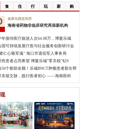
食
住
行
玩
家
购
0
健康岛频道推荐
海南省药物非临床研究再添新机构
月
半年接待医疗旅游人次64.08万，博鳌乐城
合国可持续发展疗愈与社会服务创新研讨会
医者仁心敬军魂” 海口市退役军人事务局
肝癌患者点亮希望 博鳌乐城“零关税”钇9
放50个救助名额！乐城BNCT肿瘤患者新生帮
寻东坡文脉，践行医者初心 ——海南医科
现