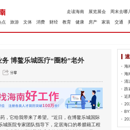
走读海南
展览展会
周末去哪
热点
旅游
文体
消费
财经
教育
健康
房产
家装
交通
速
务 博鳌乐城医疗“圈粉”老外
海
海
清
跌
近
2
B
，它给我带来了希望。”近日，在博鳌乐城国际
2
乐城医院专家团队指导下，定居海口的希腊籍工程