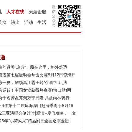
儿
人才在线
天涯企服
美食
演出
活动
生活
递
南的避暑“凉方”，藏在这里，格外舒适
南省第七届运动会拳击比赛8月12日琼海开
凉一夏，解锁昌江霸王岭的“氧”生玩法
宕逆转！中国女篮获得热身赛(海口站)两
两千名骑友齐聚万宁兴隆 共赴雨林骑行
026年第十二届琼海潭门赶海季将于8月16
Y2三亚演唱会倒计时|观演+度假攻略，一文
026年“小荷风采”精品剧目全国巡演走进