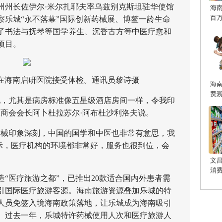
州长佐伊尔·米尔扎耶夫率乌兹别克斯坦驻华使馆
海
百
察乐城“永不落幕”国际创新药械展、博鳌一龄生命
了书法与抚琴等国学养生、沉香古方等中医疗愈和
项目。
海南启研医院接受体检。通讯员黎诗摄
海
费
，尤其是病房标准像五星级酒店房间一样，令我印
工商会会长阿卜杜拉苏尔·阿布杜沙利洛夫说。
械印象深刻，中国的国学和中医也非常有意思，我
表示，医疗机构的环境都非常好，服务也很到位，会
文
消
医疗旅游之都”，已推出20款适合国内外患者需
引国际医疗旅游客源。海南旅游资源叠加乐城的特
国人员免签入境海南政策落地，让乐城成为海南吸引
。过去一年，乐城特许药械使用人次和医疗旅游人