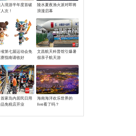
南入境游半年度首破
陵水夏夜渔火派对即将
万人次！
浪漫启幕
南省第七届运动会免
文昌航天科普馆引爆暑
观赛指南请收好
假亲子航天游
昌首家岛内居民日用
海南海洋欢乐世界的
费品免税店开业
live看了吗？