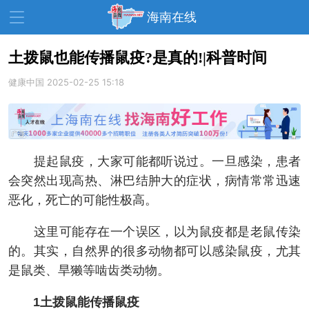
海南在线
土拨鼠也能传播鼠疫?是真的!|科普时间
健康中国
资讯中心
2025-02-25 15:18
热点
旅游
文体
消费
财经
教育
健康
房产
提起鼠疫，大家可能都听说过。一旦感染，患者
家装
交通
美食
会突然出现高热、淋巴结肿大的症状，病情常常迅速
生活
演出
活动
恶化，死亡的可能性极高。
展会
走读海南
周末去哪儿
这里可能存在一个误区，以为鼠疫都是老鼠传染
的。其实，自然界的很多动物都可以感染鼠疫，尤其
人才在线
天涯企服
是鼠类、旱獭等啮齿类动物。
1土拨鼠能传播鼠疫