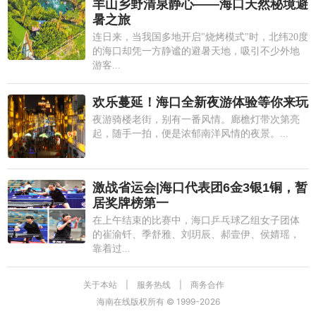
羊山乡野清泉静心——海口天然秘境避
暑之旅
连日来，当我国多地开启"烧烤模式"时，北纬20度
的海口却凭一方静谧的避暑天地，吸引不少外地
游客...
欢乐蔓延！海口全新夜游体验等你来玩
夜游骑楼老街，别有一番风情。廊檐灯带次第亮
起，随手一拍，便是浓郁南洋风情的夜景。...
激战省运会|海口代表团6金3银1铜，暂
居奖牌榜第一
在上午结束的比赛中，海口乒乓球乙组女子团体
的崔渝钎、季舒雅、刘玥辰、郝壹伊、侯婧瑶，
靠着过...
关于本站
|
服务热线
|
商务合作
海南在线版权所有 © 1999-
2026