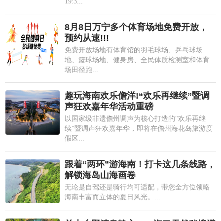
19:3...
8月8日万宁多个体育场地免费开放，
预约从速!!!
免费开放场地有体育馆的羽毛球场、乒乓球场
地、篮球场地、健身房、全民体质检测室和体育
场田径跑...
趣玩海南欢乐儋洋!“欢乐再继续”暨调
声狂欢嘉年华活动重磅
以国家级非遗儋州调声为核心打造的"欢乐再继
续"暨调声狂欢嘉年华，即将在儋州海花岛旅游度
假区...
跟着“两环”游海南！打卡这几条线路，
解锁海岛山海画卷
无论是自驾还是骑行均可适配，带您全方位领略
海南丰富而立体的夏日风光。...