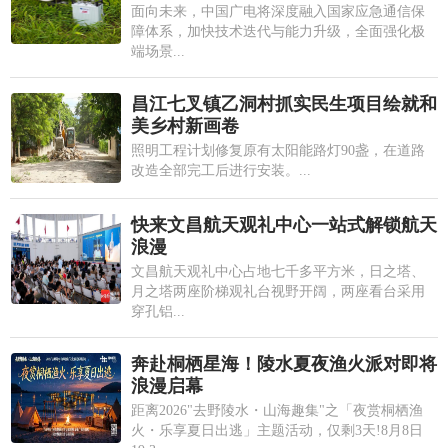
面向未来，中国广电将深度融入国家应急通信保
障体系，加快技术迭代与能力升级，全面强化极
端场景...
昌江七叉镇乙洞村抓实民生项目绘就和
美乡村新画卷
照明工程计划修复原有太阳能路灯90盏，在道路
改造全部完工后进行安装。...
快来文昌航天观礼中心一站式解锁航天
浪漫
文昌航天观礼中心占地七千多平方米，日之塔、
月之塔两座阶梯观礼台视野开阔，两座看台采用
穿孔铝...
奔赴桐栖星海！陵水夏夜渔火派对即将
浪漫启幕
距离2026"去野陵水・山海趣集"之「夜赏桐栖渔
火・乐享夏日出逃」主题活动，仅剩3天!8月8日