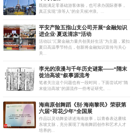
既能满足零基础游客体验，也可承办国际赛事，
真正实现"浪等人"的全天候冲浪。...
平安产险五指山支公司开展“金融知识
进企业·夏送清凉”活动
活动以"汇聚金融力量共创美好生活"为主题，紧扣
夏日高温季节特点，创新将金融知识宣传与关心
关...
李光的浪漫与千年历史谜案——“隋末
徙治高坡”叙事源流考
笔者关注这个问题也有一段时间，下面尝试对"隋
末徙治高坡"的源流作一些考证研究。...
海南原创舞蹈《别·海南黎民》荣获第
六届“荷花少年”全国展
作品以灵动舞姿讲述海南故事，以青春表达赓续
东坡文脉，充分展现了海南舞蹈创作和艺术人才
培养的...