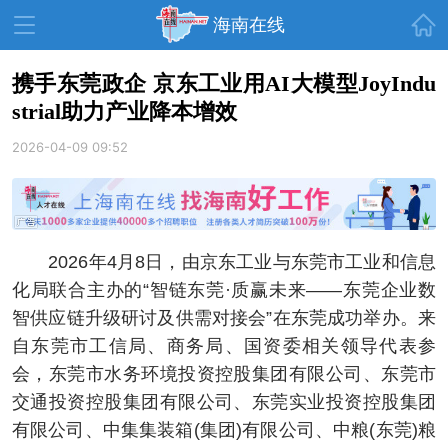
首页
海南在线
携手东莞政企 京东工业用AI大模型JoyIndu
strial助力产业降本增效
资讯中心
热点
旅游
2026-04-09 09:52
文体
消费
财经
教育
健康
房产
家装
交通
美食
2026年4月8日，由京东工业与东莞市工业和信息
生活
演出
活动
化局联合主办的“智链东莞·质赢未来——东莞企业数
智供应链升级研讨及供需对接会”在东莞成功举办。来
展会
走读海南
周末去哪儿
自东莞市工信局、商务局、国资委相关领导代表参
人才在线
天涯企服
会，东莞市水务环境投资控股集团有限公司、东莞市
交通投资控股集团有限公司、东莞实业投资控股集团
有限公司、中集集装箱(集团)有限公司、中粮(东莞)粮