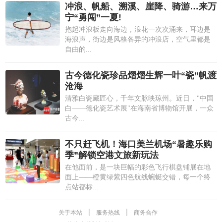
冲浪、帆船、溯溪、崖降、骑游…来万
宁“勇闯”一夏!
抱起冲浪板走向海边，浪花一次次涌来，耳边是
海浪声，街边是风格各异的冲浪店，空气里都是
自由的...
古今德化瓷珍品熠熠生辉一叶“瓷”帆渡
沧海
清雅白瓷藏匠心，千年文脉映琼州。近日，"中国
白——德化瓷艺术展"在海南省博物馆开展，一众
古今...
不只赶飞机！海口美兰机场“暑趣乐购
季”解锁空港文旅新玩法
在他面前，是一块巨幅的彩色飞行棋盘铺展在地
面上——橙黄绿紫四色航线蜿蜒交错，每一个终
点站都标...
关于本站
|
服务热线
|
商务合作