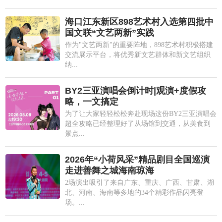
海口江东新区898艺术村入选第四批中
国文联“文艺两新”实践
作为"文艺两新"的重要阵地，898艺术村积极搭建
交流展示平台，将优秀新文艺群体和新文艺组织
纳...
BY2三亚演唱会倒计时|观演+度假攻
略，一文搞定
为了让大家轻轻松松奔赴现场这份BY2三亚演唱会
超全攻略已经整理好了从场馆到交通，从美食到
景点...
2026年“小荷风采”精品剧目全国巡演
走进善舞之城海南琼海
2场演出吸引了来自广东、重庆、广西、甘肃、湖
北、河南、海南等多地的34个精彩作品闪亮登
场。...