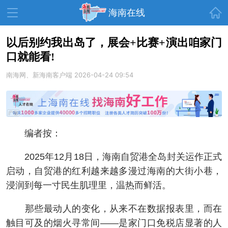
首页
海南在线
以后别约我出岛了，展会+比赛+演出咱家门
口就能看!
资讯中心
热点
旅游
南海网、新海南客户端
2026-04-24 09:54
文体
消费
财经
教育
健康
房产
家装
交通
美食
编者按：
生活
演出
活动
2025年12月18日，海南自贸港全岛封关运作正式
展会
走读海南
周末去哪儿
启动，自贸港的红利越来越多漫过海南的大街小巷，
浸润到每一寸民生肌理里，温热而鲜活。
人才在线
天涯企服
那些最动人的变化，从来不在数据报表里，而在
触目可及的烟火寻常间——是家门口免税店显著的人