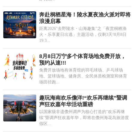
奔赴桐栖星海！陵水夏夜渔火派对即将
浪漫启幕
距离2026"去野陵水・山海趣集"之「夜赏桐栖渔
火・乐享夏日出逃」主题活动，仅剩3天!8月8日
19:3...
8月8日万宁多个体育场地免费开放，
预约从速!!!
免费开放场地有体育馆的羽毛球场、乒乓球场
地、篮球场地、健身房、全民体质检测室和体育
场田径跑...
趣玩海南欢乐儋洋!“欢乐再继续”暨调
声狂欢嘉年华活动重磅
以国家级非遗儋州调声为核心打造的"欢乐再继
续"暨调声狂欢嘉年华，即将在儋州海花岛旅游度
假区...