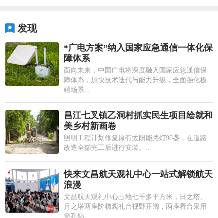
发现
“广电方案”纳入国家应急通信一体化保
障体系
面向未来，中国广电将深度融入国家应急通信保
障体系，加快技术迭代与能力升级，全面强化极
端场景...
昌江七叉镇乙洞村抓实民生项目绘就和
美乡村新画卷
照明工程计划修复原有太阳能路灯90盏，在道路
改造全部完工后进行安装。...
快来文昌航天观礼中心一站式解锁航天
浪漫
文昌航天观礼中心占地七千多平方米，日之塔、
月之塔两座阶梯观礼台视野开阔，两座看台采用
穿孔铝...