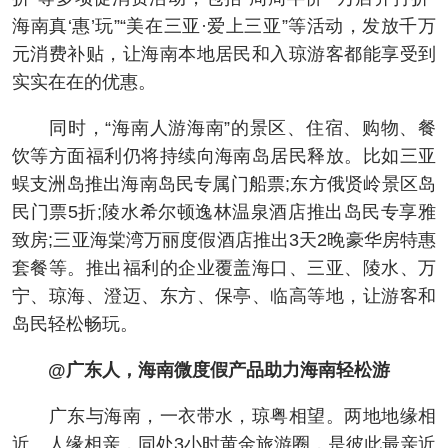
海南真‘惠’玩”“美在三亚·爱上三亚”等活动，发放千万
元消费补贴，让海南本地居民和入琼游客都能享受到
实实在在的优惠。
同时，“海南人游海南”的景区、住宿、购物、餐
饮等方面福利仍将持续向海南岛居民释放。比如三亚
蜈支洲岛推出海南岛民专属门船票;东方俄贤岭景区岛
民门票5折;陵水希尔顿逸林温泉酒店推出岛民专享雅
致房;三亚海棠湾万丽度假酒店推出3天2晚豪华房特惠
套餐等。推出福利的企业覆盖海口、三亚、陵水、万
宁、琼海、澄迈、东方、保亭、临高等地，让游客和
岛民轻松畅玩。
@广东人，海南微度假产品助力海南轻松游
广东与海南，一衣带水，琼粤相望。两地地缘相
近、人缘相亲，同处3小时黄金旅游圈，是彼此最亲近