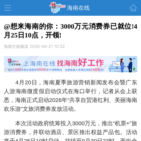
首页
海南在线
@想来海南的你：3000万元消费券已就位!4
月25日10点，开领!
资讯中心
热点
旅游
海南文旅频道
2026-04-21 10:32
文体
消费
财经
教育
健康
房产
家装
交通
美食
4月20日，海南夏季旅游营销新闻发布会暨广东
生活
演出
活动
人游海南微度假启动仪式在海口举行，记者从会上获
悉，海南正式启动2026年“共享自贸港红利、美丽海南
展会
走读海南
周末去哪儿
欢乐游”文旅消费券发放活动。
人才在线
天涯企服
本次活动政府统筹投入3000万元，推出“机票+”旅
游消费券，并联动酒店、景区推出权益产品包。活动