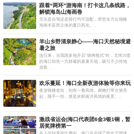
跟着“两环”游海南！打卡这几条线路，
解锁海岛山海画卷
无论是自驾还是骑行均可适配，带您全方位领略
海南丰富而立体的夏日风光。...
羊山乡野清泉静心——海口天然秘境避
暑之旅
连日来，当我国多地开启"烧烤模式"时，北纬20度
的海口却凭一方静谧的避暑天地，吸引不少外地
游客...
欢乐蔓延！海口全新夜游体验等你来玩
夜游骑楼老街，别有一番风情。廊檐灯带次第亮
起，随手一拍，便是浓郁南洋风情的夜景。...
激战省运会|海口代表团6金3银1铜，暂
居奖牌榜第一
在上午结束的比赛中，海口乒乓球乙组女子团体