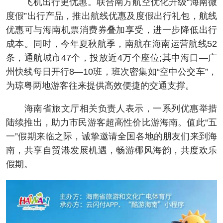
飞机出行更优惠。联合南方航空优化升级“海南微
度假”出行产品，推出航线优惠及度假出行礼包，航线
优惠可与海南机票消费券叠加享受，进一步降低出行
成本。同时，今年夏秋航季，南航在海南运营航线52
条，通航城市47个，投放近4万个座位;其中海口—广
州快线每日开行8—10班，班次密集如“空中公交车”，
为琼粤两地游客往来提供高效便捷的交通支撑。
海南省旅文厅相关负责人表示，一系列优惠举措
陆续推出，助力市民游客超高性价比游海南。值此“五
一”假期来临之际，诚挚邀请全国各地的朋友们来到海
南，共享自贸港发展机遇，畅游椰风海韵，共度欢乐
假期。