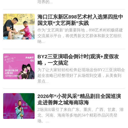
培养的...
海口江东新区898艺术村入选第四批中
国文联“文艺两新”实践
作为"文艺两新"的重要阵地，898艺术村积极搭建
交流展示平台，将优秀新文艺群体和新文艺组织
纳...
BY2三亚演唱会倒计时|观演+度假攻
略，一文搞定
为了让大家轻轻松松奔赴现场这份BY2三亚演唱会
超全攻略已经整理好了从场馆到交通，从美食到
景点...
2026年“小荷风采”精品剧目全国巡演
走进善舞之城海南琼海
2场演出吸引了来自广东、重庆、广西、甘肃、湖
北、河南、海南等多地的34个精彩作品闪亮登
场。...