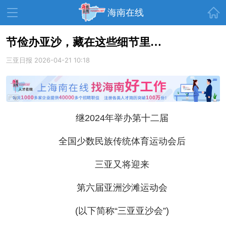
首页
海南在线
节俭办亚沙，藏在这些细节里…
三亚日报
资讯中心
2026-04-21 10:18
热点
旅游
文体
消费
财经
教育
健康
房产
继2024年举办第十二届
家装
交通
美食
全国少数民族传统体育运动会后
生活
演出
活动
展会
走读海南
周末去哪儿
三亚又将迎来
人才在线
天涯企服
第六届亚洲沙滩运动会
(以下简称“三亚亚沙会”)