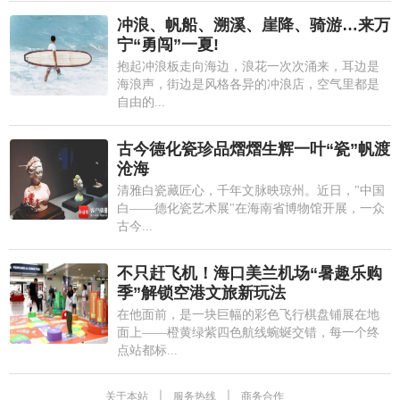
冲浪、帆船、溯溪、崖降、骑游…来万
宁“勇闯”一夏!
抱起冲浪板走向海边，浪花一次次涌来，耳边是
海浪声，街边是风格各异的冲浪店，空气里都是
自由的...
古今德化瓷珍品熠熠生辉一叶“瓷”帆渡
沧海
清雅白瓷藏匠心，千年文脉映琼州。近日，"中国
白——德化瓷艺术展"在海南省博物馆开展，一众
古今...
不只赶飞机！海口美兰机场“暑趣乐购
季”解锁空港文旅新玩法
在他面前，是一块巨幅的彩色飞行棋盘铺展在地
面上——橙黄绿紫四色航线蜿蜒交错，每一个终
点站都标...
关于本站
|
服务热线
|
商务合作