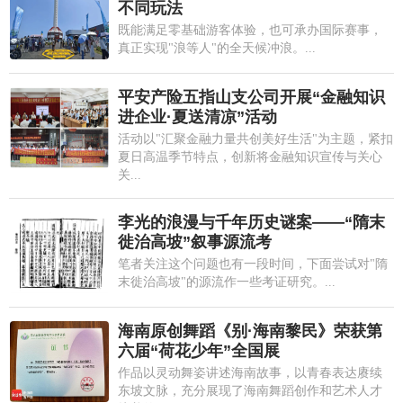
不同玩法
既能满足零基础游客体验，也可承办国际赛事，
真正实现"浪等人"的全天候冲浪。...
平安产险五指山支公司开展“金融知识
进企业·夏送清凉”活动
活动以"汇聚金融力量共创美好生活"为主题，紧扣
夏日高温季节特点，创新将金融知识宣传与关心
关...
李光的浪漫与千年历史谜案——“隋末
徙治高坡”叙事源流考
笔者关注这个问题也有一段时间，下面尝试对"隋
末徙治高坡"的源流作一些考证研究。...
海南原创舞蹈《别·海南黎民》荣获第
六届“荷花少年”全国展
作品以灵动舞姿讲述海南故事，以青春表达赓续
东坡文脉，充分展现了海南舞蹈创作和艺术人才