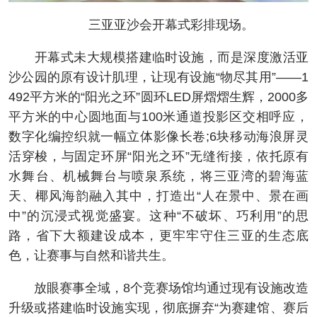
三亚亚沙会开幕式彩排现场。
开幕式未大规模搭建临时设施，而是深度激活亚
沙公园的原有设计肌理，让现有设施“物尽其用”——1
492平方米的“阳光之环”圆环LED屏熠熠生辉，2000多
平方米的中心圆地面与100米通道投影区交相呼应，
数字化编控织就一幅立体影像长卷;6块移动海浪屏灵
活穿梭，与固定环屏“阳光之环”无缝衔接，依托原有
水舞台、机械舞台与喷泉系统，将三亚湾的碧海蓝
天、椰风海韵融入其中，打造出“人在景中、景在画
中”的沉浸式视觉盛宴。这种“不破坏、巧利用”的思
路，省下大额建设成本，更牢牢守住三亚的生态底
色，让赛事与自然和谐共生。
放眼赛事全域，8个竞赛场馆均通过现有设施改造
升级或搭建临时设施实现，彻底摒弃“为赛建馆、赛后