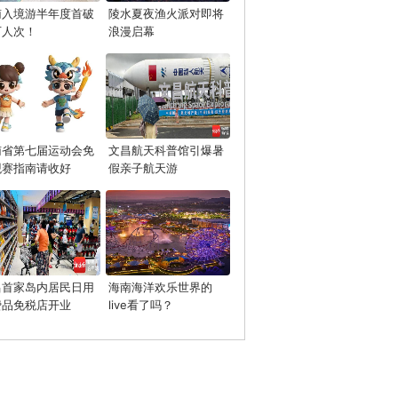
南入境游半年度首破
陵水夏夜渔火派对即将
万人次！
浪漫启幕
南省第七届运动会免
文昌航天科普馆引爆暑
观赛指南请收好
假亲子航天游
昌首家岛内居民日用
海南海洋欢乐世界的
费品免税店开业
live看了吗？