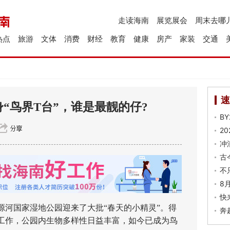
走读海南
展览展会
周末去哪
热点
旅游
文体
消费
财经
教育
健康
房产
家装
交通
速
“鸟界T台”，谁是最靓的仔?
B
2
冲
古
不
8
快
国家湿地公园迎来了大批“春天的小精灵”。得
奔
工作，公园内生物多样性日益丰富，如今已成为鸟