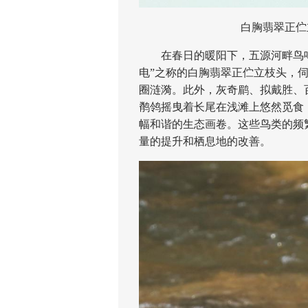
白胸翡翠正伫立
在春日的暖阳下，五源河畔鸟鸣
电”之称的白胸翡翠正伫立枝头，
圈涟漪。此外，灰奇鹛、拟戴胜、
鹡鸰摇曳着长尾在浅滩上悠然觅食
幅和谐的生态画卷。这些鸟类的频
量的提升和栖息地的改善。