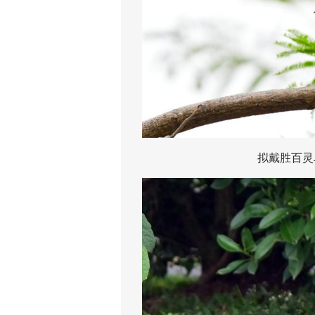
拟戴胜百灵鸟