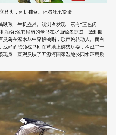
枝头，伺机捕食。记者汪承贤摄
啾啾，生机盎然。观测者发现，素有“蓝色闪
伺机捕食;色彩艳丽的翠鸟在水面轻盈掠过，激起圈
百灵鸟在灌木丛中穿梭鸣唱，歌声婉转动人。而白
，成群的黑领椋鸟则在草地上嬉戏玩耍，构成了一
繁现身，直观反映了五源河国家湿地公园水环境质