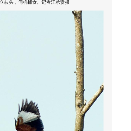
枝头，伺机捕食。记者汪承贤摄