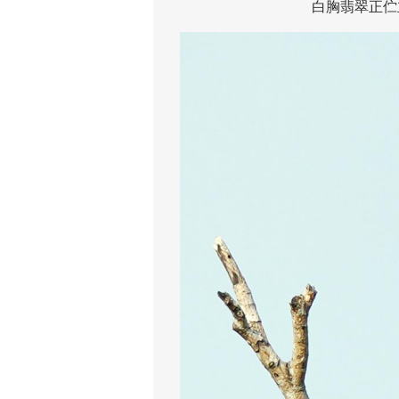
白胸翡翠正伫立