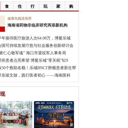
食
住
行
玩
家
购
7
健康岛频道推荐
海南省药物非临床研究再添新机构
月
半年接待医疗旅游人次64.08万，博鳌乐城
合国可持续发展疗愈与社会服务创新研讨会
医者仁心敬军魂” 海口市退役军人事务局
肝癌患者点亮希望 博鳌乐城“零关税”钇9
放50个救助名额！乐城BNCT肿瘤患者新生帮
寻东坡文脉，践行医者初心 ——海南医科
现