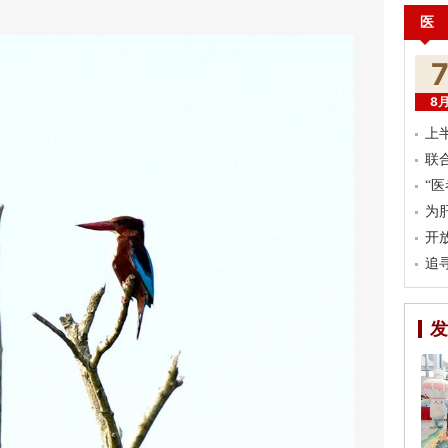
医
8
上
联
“
为
开
追
发