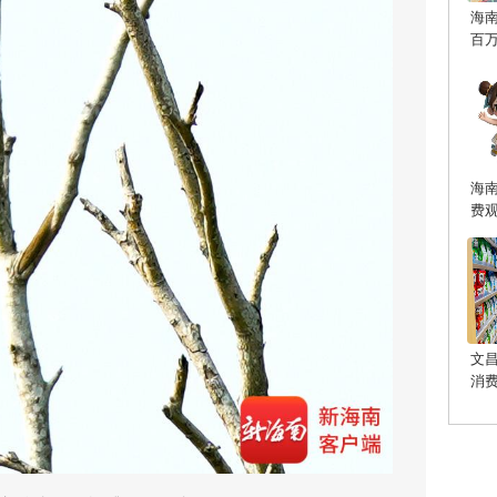
海
百
海
费
文
消