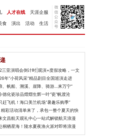
儿
人才在线
天涯企服
美食
演出
活动
生活
递
Y2三亚演唱会倒计时|观演+度假攻略，一文
026年“小荷风采”精品剧目全国巡演走进
浪、帆船、溯溪、崖降、骑游…来万宁“
今德化瓷珍品熠熠生辉一叶“瓷”帆渡沧
只赶飞机！海口美兰机场“暑趣乐购季”
月精彩活动清单来了，承包一整个夏天的快
来文昌航天观礼中心一站式解锁航天浪漫
赴桐栖星海！陵水夏夜渔火派对即将浪漫