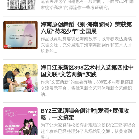
笔者关注这个问题也有一段时间，下面尝试对"隋
末徙治高坡"的源流作一些考证研究。...
海南原创舞蹈《别·海南黎民》荣获第
六届“荷花少年”全国展
作品以灵动舞姿讲述海南故事，以青春表达赓续
东坡文脉，充分展现了海南舞蹈创作和艺术人才
培养的...
海口江东新区898艺术村入选第四批中
国文联“文艺两新”实践
作为"文艺两新"的重要阵地，898艺术村积极搭建
交流展示平台，将优秀新文艺群体和新文艺组织
纳...
BY2三亚演唱会倒计时|观演+度假攻
略，一文搞定
为了让大家轻轻松松奔赴现场这份BY2三亚演唱会
超全攻略已经整理好了从场馆到交通，从美食到
景点...