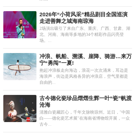
2026年“小荷风采”精品剧目全国巡演
走进善舞之城海南琼海
2场演出吸引了来自广东、重庆、广西、甘肃、湖
北、河南、海南等多地的34个精彩作品闪亮登
场。...
冲浪、帆船、溯溪、崖降、骑游…来万
宁“勇闯”一夏!
抱起冲浪板走向海边，浪花一次次涌来，耳边是
海浪声，街边是风格各异的冲浪店，空气里都是
自由的...
古今德化瓷珍品熠熠生辉一叶“瓷”帆渡
沧海
清雅白瓷藏匠心，千年文脉映琼州。近日，"中国
白——德化瓷艺术展"在海南省博物馆开展，一众
古今...