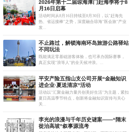
2026年第十二届琼海潭门赶海季将于8
月16日启幕
活动时间从8月16日持续至8月30日，以"赶海先
热、省运接棒"之势，深度融合琼海"医会旅"产业
发...
不止路过，解锁海南环岛旅游公路驿站
不同玩法
既能满足零基础游客体验，也可承办国际赛事，
真正实现"浪等人"的全天候冲浪。...
平安产险五指山支公司开展“金融知识
进企业·夏送清凉”活动
活动以"汇聚金融力量共创美好生活"为主题，紧扣
夏日高温季节特点，创新将金融知识宣传与关心
关...
李光的浪漫与千年历史谜案——“隋末
徙治高坡”叙事源流考