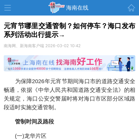
首页
海南在线
元宵节哪里交通管制？如何停车？海口发布
系列活动出行提示→
资讯中心
热点
旅游
南海网、新海南客户端
2026-03-02 10:42
文体
消费
财经
教育
健康
房产
家装
交通
美食
为保障2026年元宵节期间海口市的道路交通安全
生活
演出
活动
畅通，依据《中华人民共和国道路交通安全法》的相
关规定，海口公安交警届时将对海口市区部分区域路
展会
走读海南
周末去哪儿
段适时实施交通管制。
人才在线
天涯企服
管制时间及路段
(一)龙华片区