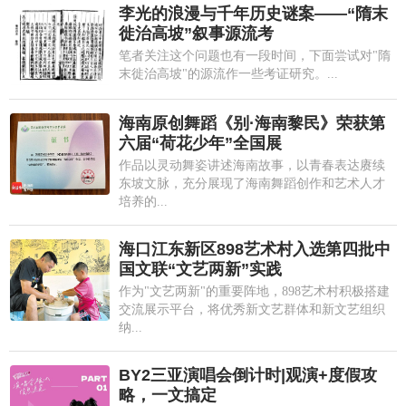
李光的浪漫与千年历史谜案——“隋末
徙治高坡”叙事源流考
笔者关注这个问题也有一段时间，下面尝试对"隋
末徙治高坡"的源流作一些考证研究。...
海南原创舞蹈《别·海南黎民》荣获第
六届“荷花少年”全国展
作品以灵动舞姿讲述海南故事，以青春表达赓续
东坡文脉，充分展现了海南舞蹈创作和艺术人才
培养的...
海口江东新区898艺术村入选第四批中
国文联“文艺两新”实践
作为"文艺两新"的重要阵地，898艺术村积极搭建
交流展示平台，将优秀新文艺群体和新文艺组织
纳...
BY2三亚演唱会倒计时|观演+度假攻
略，一文搞定