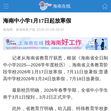
首页
海南在线
海南中小学1月17日起放寒假
南海网、新海南客户端
资讯中心
热点
2026-01-06 09:47
旅游
文体
消费
财经
教育
健康
房产
记者从海南省教育厅获悉，根据《海南省全日制
家装
交通
美食
中小学2025—2026学年度校历》，海南省义务教育阶
生活
演出
活动
段学校2026年1月17日放寒假，7月11日放暑假;普通
高中学校2026年1月24日放寒假，7月18日放暑假。
展会
走读海南
周末去哪儿
最新校历明确，2026年春季学期，全省中小学生
人才在线
天涯企服
将于3月1日报到，3月2日正式开学。
此外，省教育厅明确，幼儿园、特殊教育学校参