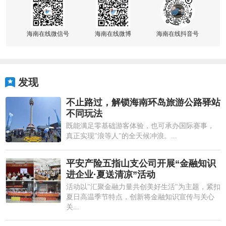
海南在线微信号
海南在线微博
海南在线抖音号
发现
不止路过，解锁海南环岛旅游公路驿站
不同玩法
既能满足零基础游客体验，也可承办国际赛事，
真正实现"浪等人"的全天候冲浪。...
平安产险五指山支公司开展“金融知识
进企业·夏送清凉”活动
活动以"汇聚金融力量共创美好生活"为主题，紧扣
夏日高温季节特点，创新将金融知识宣传与关心
关...