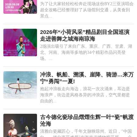
为了让大家轻轻松松奔赴现场这份BY2三亚演唱会
超全攻略已经整理好了从场馆到交通，从美食到
景点...
2026年“小荷风采”精品剧目全国巡演
走进善舞之城海南琼海
2场演出吸引了来自广东、重庆、广西、甘肃、湖
北、河南、海南等多地的34个精彩作品闪亮登
场。...
冲浪、帆船、溯溪、崖降、骑游…来万
宁“勇闯”一夏!
抱起冲浪板走向海边，浪花一次次涌来，耳边是
海浪声，街边是风格各异的冲浪店，空气里都是
自由的...
古今德化瓷珍品熠熠生辉一叶“瓷”帆渡
沧海
清雅白瓷藏匠心，千年文脉映琼州。近日，"中国