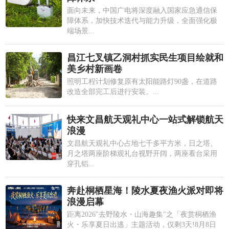
面向未来，中国广电将深度融入国家应急通信保
障体系，加快技术迭代与能力升级，全面强化极
端场景...
昌江七叉镇乙洞村抓实民生项目绘就和
美乡村新画卷
照明工程计划修复原有太阳能路灯90盏，在道路
改造全部完工后进行安装。...
快来文昌航天观礼中心一站式解锁航天
浪漫
文昌航天观礼中心占地七千多平方米，日之塔、
月之塔两座阶梯观礼台视野开阔，两座看台采用
穿孔铝...
奔赴桐栖星海！陵水夏夜渔火派对即将
浪漫启幕
距离2026"去野陵水・山海趣集"之「夜赏桐栖渔
火・乐享夏日出逃」主题活动，仅剩3天!8月8日