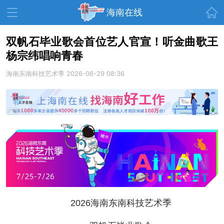
首页
海南在线
双帆石毕业歌会首位艺人官宣！听金曲歌王
杨宗纬唱响青春
资讯中心
热点
旅游
海南东南科技艺术季
2026-06-29 08:36
文体
消费
财经
教育
健康
房产
家装
交通
美食
生活
演出
活动
展会
走读海南
周末去哪儿
人才在线
天涯企服
2026海南东南科技艺术季