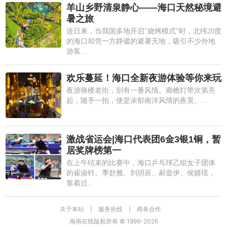
羊山乡野清泉静心——海口天然秘境避
暑之旅
连日来，当我国多地开启"烧烤模式"时，北纬20度
的海口却凭一方静谧的避暑天地，吸引不少外地
游客...
欢乐蔓延！海口全新夜游体验等你来玩
夜游骑楼老街，别有一番风情。廊檐灯带次第亮
起，随手一拍，便是浓郁南洋风情的夜景。...
激战省运会|海口代表团6金3银1铜，暂
居奖牌榜第一
在上午结束的比赛中，海口乒乓球乙组女子团体
的崔渝钎、季舒雅、刘玥辰、郝壹伊、侯婧瑶，
靠着过...
关于本站
|
服务热线
|
商务合作
海南在线版权所有 © 1999-
2026