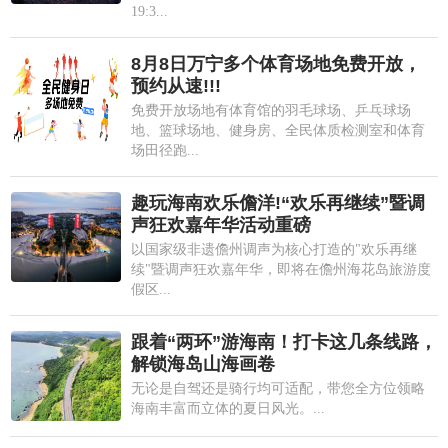
19:3...
8月8日万宁多个体育场地免费开放，
预约从速!!!
免费开放场地有体育馆的羽毛球场、乒乓球场
地、篮球场地、健身房、全民体质检测室和体育
场田径跑...
趣玩海南欢乐儋洋!“欢乐再继续”暨调
声狂欢嘉年华活动重磅
以国家级非遗儋州调声为核心打造的"欢乐再继
续"暨调声狂欢嘉年华，即将在儋州海花岛旅游度
假区...
跟着“两环”游海南！打卡这几条线路，
解锁海岛山海画卷
无论是自驾还是骑行均可适配，带您全方位领略
海南丰富而立体的夏日风光。...