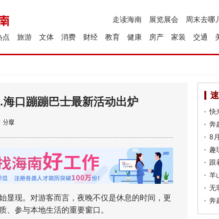
走读海南
展览展会
周末去哪
热点
旅游
文体
消费
财经
教育
健康
房产
家装
交通
速
…海口蹦蹦巴士最新活动出炉
快
奔
8
趣
跟
羊
无
显现。对游客而言，夜晚不仅是休息的时间，更
奔
质、参与本地生活的重要窗口。