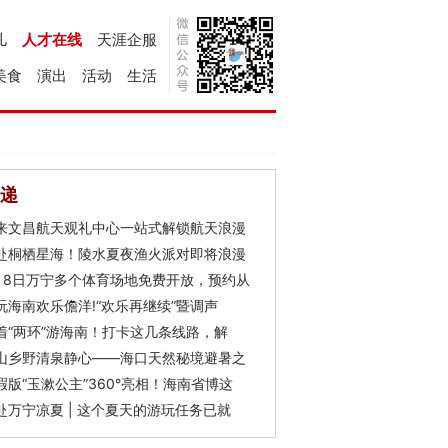
儿
人才在线
天涯企服
美食
演出
活动
生活
递
来文昌航天观礼中心一站式解锁航天浪漫
赴桐栖星海！陵水夏夜渔火派对即将浪漫
月8日万宁多个体育场地免费开放，预约从
玩海南欢乐儋洋!“欢乐再继续”暨调声
着“两环”游海南！打卡这几条线路，解
山乡野清泉静心——海口天然秘境避暑之
瑕版“玉漱公主”360°亮相！海南省博这
赴万宁凉夏 | 这个夏天的游玩任务已就