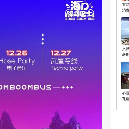
文
消
文
暑
盛
孔
光