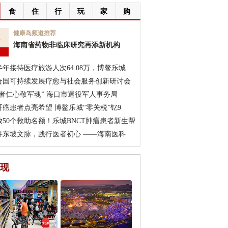
食
住
行
玩
家
购
6
健康岛频道推荐
海南省药物非临床研究再添新机构
月
半年接待医疗旅游人次64.08万，博鳌乐城
合国可持续发展疗愈与社会服务创新研讨会
医者仁心敬军魂” 海口市退役军人事务局
肝癌患者点亮希望 博鳌乐城“零关税”钇9
放50个救助名额！乐城BNCT肿瘤患者新生帮
寻东坡文脉，践行医者初心 ——海南医科
现