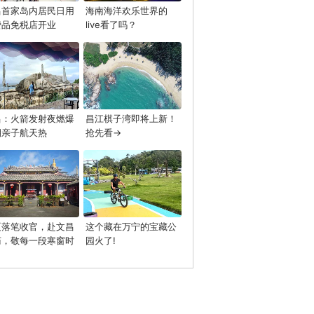
昌首家岛内居民日用
海南海洋欢乐世界的
费品免税店开业
live看了吗？
昌：火箭发射夜燃爆
昌江棋子湾即将上新！
期亲子航天热
抢先看→
夏落笔收官，赴文昌
这个藏在万宁的宝藏公
庙，敬每一段寒窗时
园火了!