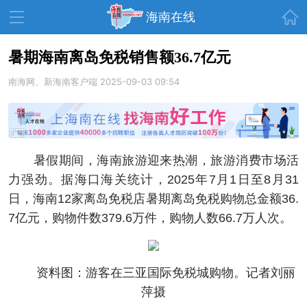
首页
海南在线
暑期海南离岛免税销售额36.7亿元
南海网、新海南客户端
资讯中心
热点
2025-09-03 09:54
旅游
文体
消费
财经
教育
健康
房产
暑假期间，海南旅游迎来热潮，旅游消费市场活
家装
交通
美食
力强劲。据海口海关统计，2025年7月1日至8月31
生活
演出
活动
日，海南12家离岛免税店暑期离岛免税购物总金额36.
7亿元，购物件数379.6万件，购物人数66.7万人次。
展会
走读海南
周末去哪儿
人才在线
天涯企服
资料图：游客在三亚国际免税城购物。记者刘丽
萍摄