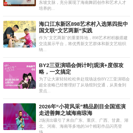
东坡文脉，充分展现了海南舞蹈创作和艺术人才
培养的...
海口江东新区898艺术村入选第四批中
国文联“文艺两新”实践
作为"文艺两新"的重要阵地，898艺术村积极搭建
交流展示平台，将优秀新文艺群体和新文艺组织
纳...
BY2三亚演唱会倒计时|观演+度假攻
略，一文搞定
为了让大家轻轻松松奔赴现场这份BY2三亚演唱会
超全攻略已经整理好了从场馆到交通，从美食到
景点...
2026年“小荷风采”精品剧目全国巡演
走进善舞之城海南琼海
2场演出吸引了来自广东、重庆、广西、甘肃、湖
北、河南、海南等多地的34个精彩作品闪亮登
场。...