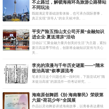
不止路过，解锁海南环岛旅游公路驿站
不同玩法
既能满足零基础游客体验，也可承办国际赛事，
真正实现"浪等人"的全天候冲浪。...
平安产险五指山支公司开展“金融知识
进企业·夏送清凉”活动
活动以"汇聚金融力量共创美好生活"为主题，紧扣
夏日高温季节特点，创新将金融知识宣传与关心
关...
李光的浪漫与千年历史谜案——“隋末
徙治高坡”叙事源流考
笔者关注这个问题也有一段时间，下面尝试对"隋
末徙治高坡"的源流作一些考证研究。...
海南原创舞蹈《别·海南黎民》荣获第
六届“荷花少年”全国展
作品以灵动舞姿讲述海南故事，以青春表达赓续