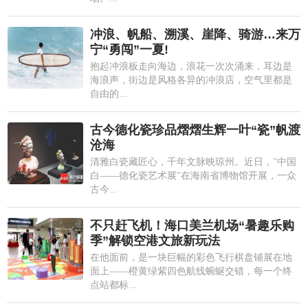
冲浪、帆船、溯溪、崖降、骑游…来万
宁“勇闯”一夏!
抱起冲浪板走向海边，浪花一次次涌来，耳边是
海浪声，街边是风格各异的冲浪店，空气里都是
自由的...
古今德化瓷珍品熠熠生辉一叶“瓷”帆渡
沧海
清雅白瓷藏匠心，千年文脉映琼州。近日，"中国
白——德化瓷艺术展"在海南省博物馆开展，一众
古今...
不只赶飞机！海口美兰机场“暑趣乐购
季”解锁空港文旅新玩法
在他面前，是一块巨幅的彩色飞行棋盘铺展在地
面上——橙黄绿紫四色航线蜿蜒交错，每一个终
点站都标...