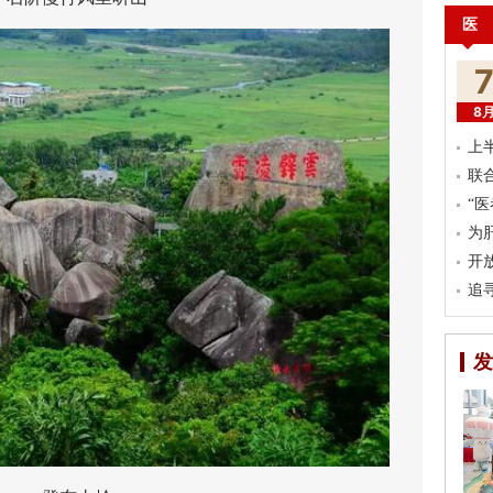
医
8
上
联
“
为
开
追
发