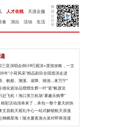
儿
人才在线
天涯企服
美食
演出
活动
生活
递
Y2三亚演唱会倒计时|观演+度假攻略，一文
026年“小荷风采”精品剧目全国巡演走进
浪、帆船、溯溪、崖降、骑游…来万宁“
今德化瓷珍品熠熠生辉一叶“瓷”帆渡沧
只赶飞机！海口美兰机场“暑趣乐购季”
月精彩活动清单来了，承包一整个夏天的快
来文昌航天观礼中心一站式解锁航天浪漫
赴桐栖星海！陵水夏夜渔火派对即将浪漫