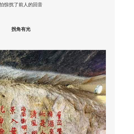
惊扰了前人的回音
拐角有光