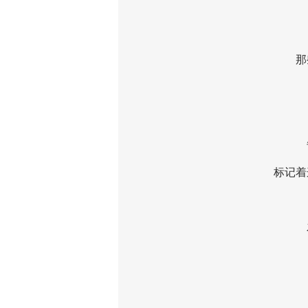
那些
每
标记着这
石