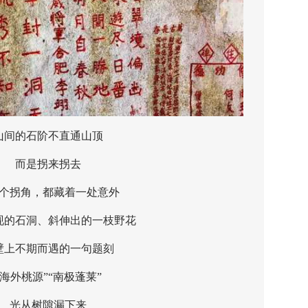
的石阶不直通山顶
而是拐来拐去
拐角，都藏着一处意外
石洞、斜伸出的一枝野花
不期而遇的一句题刻
外桃源”“南极蓬莱”
光从树隙漏下来