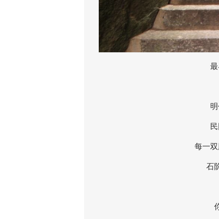
最早
明代
民国
每一双脚
石阶不
你会