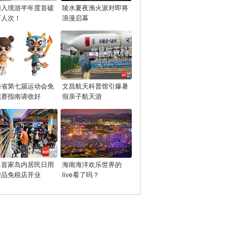
南入境游半年度首破
陵水夏夜渔火派对即将
万人次！
浪漫启幕
南省第七届运动会免
文昌航天科普馆引爆暑
观赛指南请收好
假亲子航天游
昌首家岛内居民日用
海南海洋欢乐世界的
费品免税店开业
live看了吗？