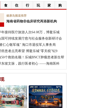
食
住
行
玩
家
购
7
健康岛频道推荐
海南省药物非临床研究再添新机构
月
半年接待医疗旅游人次64.08万，博鳌乐城
合国可持续发展疗愈与社会服务创新研讨会
医者仁心敬军魂” 海口市退役军人事务局
肝癌患者点亮希望 博鳌乐城“零关税”钇9
放50个救助名额！乐城BNCT肿瘤患者新生帮
寻东坡文脉，践行医者初心 ——海南医科
现