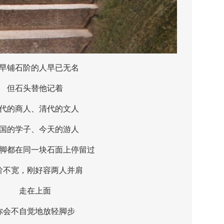
铺石阶的人早已无名
但石头替他记着
的商人、清代的文人
的学子、今天的游人
都在同一块石面上停留过
宽，刚好容两人并肩
走在上面
不自觉地放轻脚步