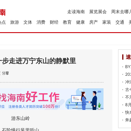
走读海南
展览展会
周末去哪
热点
旅游
文体
消费
财经
教育
健康
房产
家装
交通
速
一步走进万宁东山的静默里
B
2
冲
古
不
8
快
游东山岭
奔
阶慢行风里听山