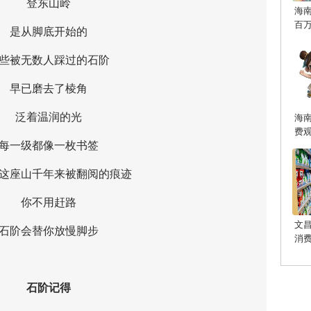
登东山岭
海
百
是从脚底开始的
被无数人踩过的石阶
早已磨去了棱角
泛着温润的光
海
费
一级都像一枚书签
座山千年来被翻阅的痕迹
你不用赶路
文
阶会替你放慢脚步
消
石阶记得