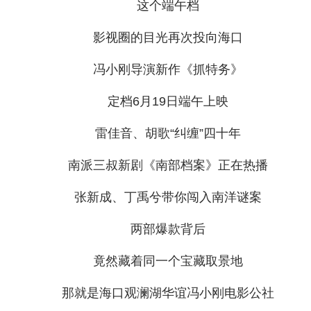
这个端午档
影视圈的目光再次投向海口
冯小刚导演新作《抓特务》
定档6月19日端午上映
雷佳音、胡歌“纠缠”四十年
南派三叔新剧《南部档案》正在热播
张新成、丁禹兮带你闯入南洋谜案
两部爆款背后
竟然藏着同一个宝藏取景地
那就是海口观澜湖华谊冯小刚电影公社