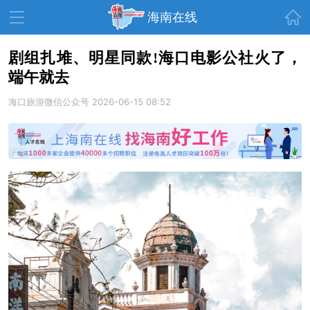
首页
海南在线
剧组扎堆、明星同款!海口电影公社火了，
端午就去
资讯中心
热点
旅游
海口旅游微信公众号
2026-06-15 08:52
文体
消费
财经
教育
健康
房产
家装
交通
美食
生活
演出
活动
展会
走读海南
周末去哪儿
人才在线
天涯企服