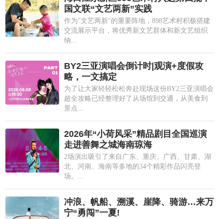
国文联“文艺两新”实践
作为"文艺两新"的重要阵地，898艺术村积极搭建
交流展示平台，将优秀新文艺群体和新文艺组织
纳...
BY2三亚演唱会倒计时|观演+度假攻
略，一文搞定
为了让大家轻轻松松奔赴现场这份BY2三亚演唱会
超全攻略已经整理好了从场馆到交通，从美食到
景点...
2026年“小荷风采”精品剧目全国巡演
走进善舞之城海南琼海
2场演出吸引了来自广东、重庆、广西、甘肃、湖
北、河南、海南等多地的34个精彩作品闪亮登
场。...
冲浪、帆船、溯溪、崖降、骑游…来万
宁“勇闯”一夏!