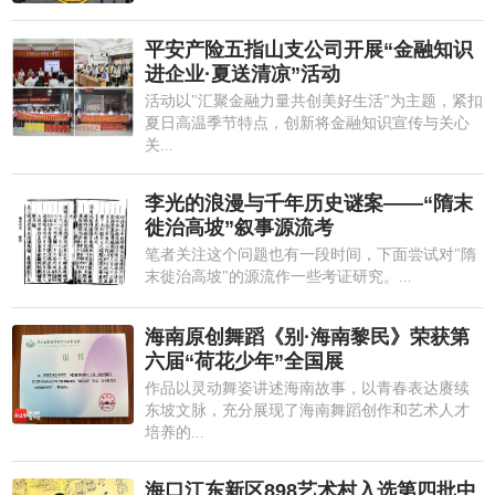
平安产险五指山支公司开展“金融知识
进企业·夏送清凉”活动
活动以"汇聚金融力量共创美好生活"为主题，紧扣
夏日高温季节特点，创新将金融知识宣传与关心
关...
李光的浪漫与千年历史谜案——“隋末
徙治高坡”叙事源流考
笔者关注这个问题也有一段时间，下面尝试对"隋
末徙治高坡"的源流作一些考证研究。...
海南原创舞蹈《别·海南黎民》荣获第
六届“荷花少年”全国展
作品以灵动舞姿讲述海南故事，以青春表达赓续
东坡文脉，充分展现了海南舞蹈创作和艺术人才
培养的...
海口江东新区898艺术村入选第四批中