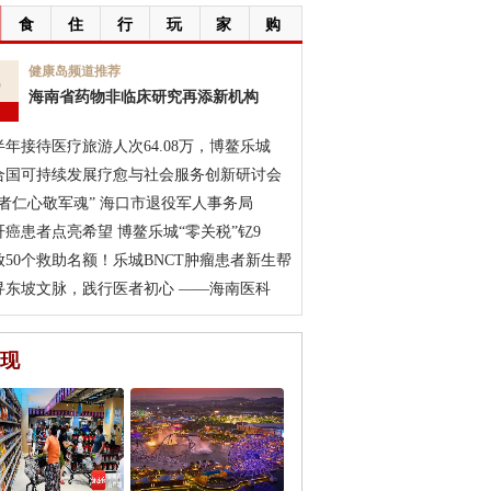
食
住
行
玩
家
购
6
健康岛频道推荐
海南省药物非临床研究再添新机构
月
半年接待医疗旅游人次64.08万，博鳌乐城
合国可持续发展疗愈与社会服务创新研讨会
医者仁心敬军魂” 海口市退役军人事务局
肝癌患者点亮希望 博鳌乐城“零关税”钇9
放50个救助名额！乐城BNCT肿瘤患者新生帮
寻东坡文脉，践行医者初心 ——海南医科
现