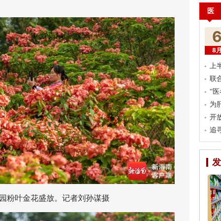
医
8
上
联
“
为
开
追
发
粉叶金花盛放。记者刘孙谋摄