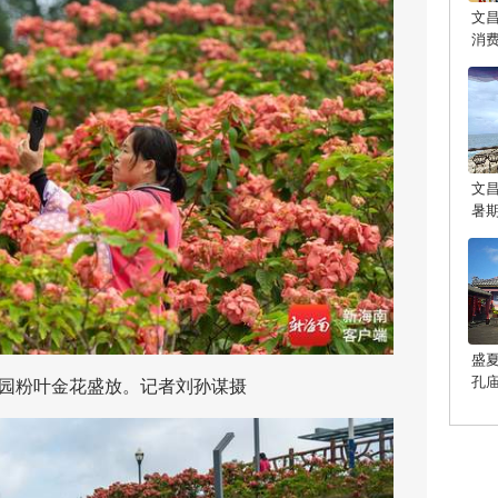
文
消
文
暑
盛
孔
粉叶金花盛放。记者刘孙谋摄
光