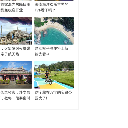
昌首家岛内居民日用
海南海洋欢乐世界的
费品免税店开业
live看了吗？
昌：火箭发射夜燃爆
昌江棋子湾即将上新！
期亲子航天热
抢先看→
夏落笔收官，赴文昌
这个藏在万宁的宝藏公
庙，敬每一段寒窗时
园火了!