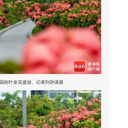
粉叶金花盛放。记者刘孙谋摄