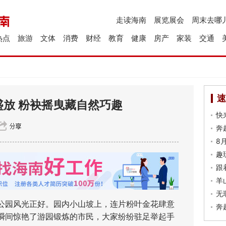
走读海南
展览展会
周末去哪
热点
旅游
文体
消费
财经
教育
健康
房产
家装
交通
速
放 粉袂摇曳藏自然巧趣
快
奔
8
趣
跟
羊
无
园风光正好。园内小山坡上，连片粉叶金花肆意
奔
瞬间惊艳了游园锻炼的市民，大家纷纷驻足举起手