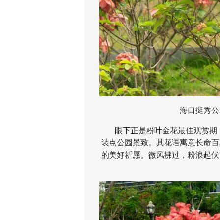
海口挺秀公园
眼下正是粉叶金花最佳观赏期，花
装点公园景致。其花语寓意长命百
的美好祈愿。微风拂过，粉浪起伏