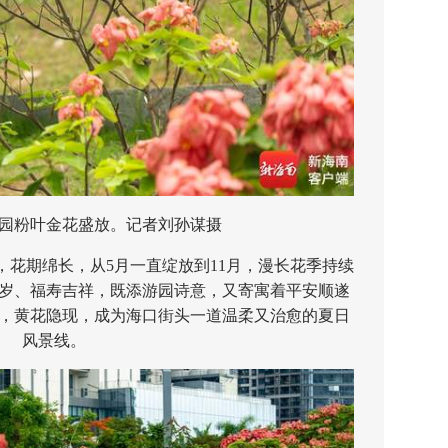
粉叶金花盛放。记者刘孙谋摄
期绵长，从5月一直绽放到11月，漫长花季持续
岁、福寿吉祥，既添游园诗意，又寄寓着平安顺遂
，黄花隐现，成为海口街头一道温柔又治愈的夏日
风景线。