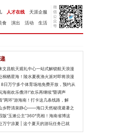
儿
人才在线
天涯企服
美食
演出
活动
生活
递
来文昌航天观礼中心一站式解锁航天浪漫
赴桐栖星海！陵水夏夜渔火派对即将浪漫
月8日万宁多个体育场地免费开放，预约从
玩海南欢乐儋洋!“欢乐再继续”暨调声
着“两环”游海南！打卡这几条线路，解
山乡野清泉静心——海口天然秘境避暑之
瑕版“玉漱公主”360°亮相！海南省博这
赴万宁凉夏 | 这个夏天的游玩任务已就