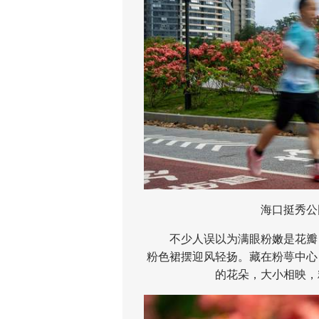
海口挺秀公园
不少人误以为满眼粉嫩是花瓣，
粉色裙摆迎风轻扬。藏在粉萼中心
的花朵，大小相映，