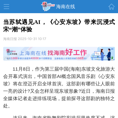
首页
海南在线
当苏轼遇见AI，《心安东坡》带来沉浸式
宋“潮”体验
资讯中心
热点
旅游
海南日报
2025-10-31 10:17
文体
消费
财经
教育
健康
房产
家装
交通
美食
11月8日，作为第三届中国(海南)东坡文化旅游大
生活
演出
活动
会开幕式演出，中国首部AI概念国风音乐剧《心安东
坡》将在澄迈开启全球首演。这部剧有哪些让人眼前
展会
走读海南
周末去哪儿
一亮的设计?又会怎样呈现东坡形象?近日，海南日报
人才在线
天涯企服
全媒体记者走进排练现场，提前探寻这部剧的独特之
处。