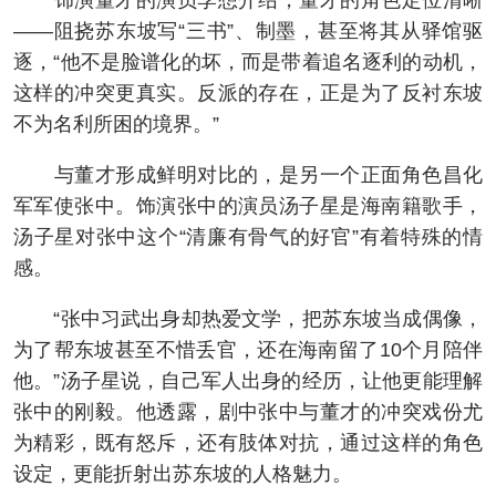
饰演董才的演员李想介绍，董才的角色定位清晰
——阻挠苏东坡写“三书”、制墨，甚至将其从驿馆驱
逐，“他不是脸谱化的坏，而是带着追名逐利的动机，
这样的冲突更真实。反派的存在，正是为了反衬东坡
不为名利所困的境界。”
与董才形成鲜明对比的，是另一个正面角色昌化
军军使张中。饰演张中的演员汤子星是海南籍歌手，
汤子星对张中这个“清廉有骨气的好官”有着特殊的情
感。
“张中习武出身却热爱文学，把苏东坡当成偶像，
为了帮东坡甚至不惜丢官，还在海南留了10个月陪伴
他。”汤子星说，自己军人出身的经历，让他更能理解
张中的刚毅。他透露，剧中张中与董才的冲突戏份尤
为精彩，既有怒斥，还有肢体对抗，通过这样的角色
设定，更能折射出苏东坡的人格魅力。