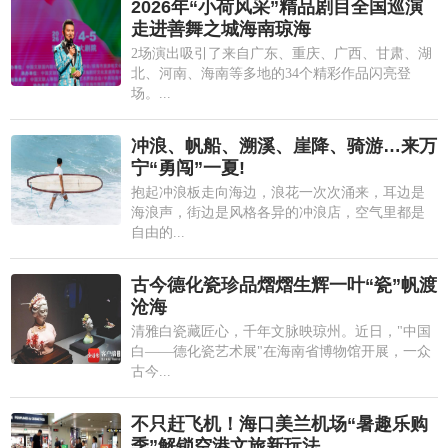
2026年“小荷风采”精品剧目全国巡演
走进善舞之城海南琼海
2场演出吸引了来自广东、重庆、广西、甘肃、湖
北、河南、海南等多地的34个精彩作品闪亮登
场。...
冲浪、帆船、溯溪、崖降、骑游…来万
宁“勇闯”一夏!
抱起冲浪板走向海边，浪花一次次涌来，耳边是
海浪声，街边是风格各异的冲浪店，空气里都是
自由的...
古今德化瓷珍品熠熠生辉一叶“瓷”帆渡
沧海
清雅白瓷藏匠心，千年文脉映琼州。近日，"中国
白——德化瓷艺术展"在海南省博物馆开展，一众
古今...
不只赶飞机！海口美兰机场“暑趣乐购
季”解锁空港文旅新玩法