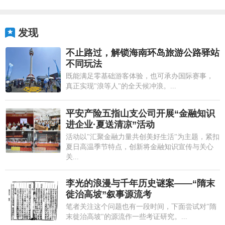
发现
不止路过，解锁海南环岛旅游公路驿站
不同玩法
既能满足零基础游客体验，也可承办国际赛事，
真正实现"浪等人"的全天候冲浪。...
平安产险五指山支公司开展“金融知识
进企业·夏送清凉”活动
活动以"汇聚金融力量共创美好生活"为主题，紧扣
夏日高温季节特点，创新将金融知识宣传与关心
关...
李光的浪漫与千年历史谜案——“隋末
徙治高坡”叙事源流考
笔者关注这个问题也有一段时间，下面尝试对"隋
末徙治高坡"的源流作一些考证研究。...