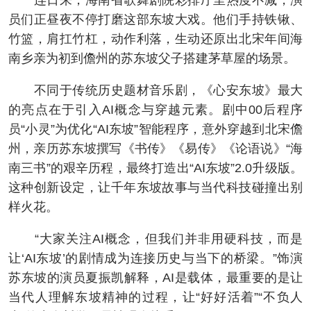
连日来，海南省歌舞剧院彩排厅里热度不减，演
员们正昼夜不停打磨这部东坡大戏。他们手持铁锹、
竹篮，肩扛竹杠，动作利落，生动还原出北宋年间海
南乡亲为初到儋州的苏东坡父子搭建茅草屋的场景。
不同于传统历史题材音乐剧，《心安东坡》最大
的亮点在于引入AI概念与穿越元素。剧中00后程序
员“小灵”为优化“AI东坡”智能程序，意外穿越到北宋儋
州，亲历苏东坡撰写《书传》《易传》《论语说》“海
南三书”的艰辛历程，最终打造出“AI东坡”2.0升级版。
这种创新设定，让千年东坡故事与当代科技碰撞出别
样火花。
“大家关注AI概念，但我们并非用硬科技，而是
让‘AI东坡’的剧情成为连接历史与当下的桥梁。”饰演
苏东坡的演员夏振凯解释，AI是载体，最重要的是让
当代人理解东坡精神的过程，让“好好活着”“不负人