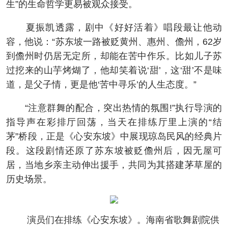
生”的生命哲学更易被观众接受。
夏振凯透露，剧中《好好活着》唱段最让他动
容，他说：“苏东坡一路被贬黄州、惠州、儋州，62岁
到儋州时仍居无定所，却能在苦中作乐。比如儿子苏
过挖来的山芋烤煳了，他却笑着说‘甜’，这‘甜’不是味
道，是父子情，更是他‘苦中寻乐’的人生态度。”
“注意群舞的配合，突出热情的氛围!”执行导演的
指导声在彩排厅回荡，当天在排练厅里上演的“结
茅”桥段，正是《心安东坡》中展现琼岛民风的经典片
段。这段剧情还原了苏东坡被贬儋州后，因无屋可
居，当地乡亲主动伸出援手，共同为其搭建茅草屋的
历史场景。
演员们在排练《心安东坡》。海南省歌舞剧院供