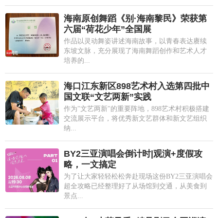
海南原创舞蹈《别·海南黎民》荣获第
六届“荷花少年”全国展
作品以灵动舞姿讲述海南故事，以青春表达赓续
东坡文脉，充分展现了海南舞蹈创作和艺术人才
培养的...
海口江东新区898艺术村入选第四批中
国文联“文艺两新”实践
作为"文艺两新"的重要阵地，898艺术村积极搭建
交流展示平台，将优秀新文艺群体和新文艺组织
纳...
BY2三亚演唱会倒计时|观演+度假攻
略，一文搞定
为了让大家轻轻松松奔赴现场这份BY2三亚演唱会
超全攻略已经整理好了从场馆到交通，从美食到
景点...