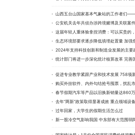
山西五台山国家基本气象站的工作者们—
公安机关去年共侦办涉跨境赌博及关联案
这届年轻人重体验拿捏消费：可以买贵的
生态环境部要求逐步降低填埋处置量 加强
2024年支持科技创新和制造业发展的主要
统计部门将进一步深化统计核算改革 完善
促进专业教学紧跟产业和技术发展 758
购买外挂软件、内外勾结抢号囤票，扰乱
春节假期汽车等产品以旧换新销量达860万台
去年“两新”政策取得显著成效 重点领域设
过年回家，大学生的假期生活怎么过
新一股冷空气影响我国 中东部有大范围弱
国家统计局：1月份全国居民消费价格指数环