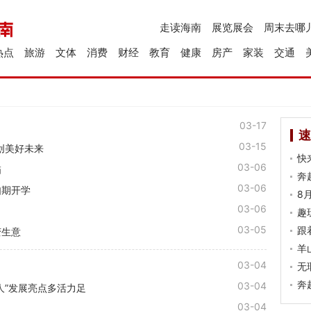
走读海南
展览展会
周末去哪
热点
旅游
文体
消费
财经
教育
健康
房产
家装
交通
03-17
速
03-15
共创美好未来
快
03-06
描
奔
03-06
如期开学
8
03-06
趣
03-05
跟
变生意
羊
03-04
无
奔
03-04
人”发展亮点多活力足
03-04