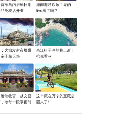
昌首家岛内居民日用
海南海洋欢乐世界的
费品免税店开业
live看了吗？
昌：火箭发射夜燃爆
昌江棋子湾即将上新！
期亲子航天热
抢先看→
夏落笔收官，赴文昌
这个藏在万宁的宝藏公
庙，敬每一段寒窗时
园火了!