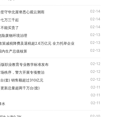
02-14
—坚守华北屋脊悉心观云测雨
02-14
件七万三千起
02-14
，不能买贵了
02-13
危险废物环境治理
02-13
政策减税降费及退税超2.6万亿元 全力托举企业
02-13
国内生产总值核算
02-12
项新版职业教育专业教学标准发布
02-12
市场秩序，警方开展专项整治
02-12
(套) 销售额超过310亿元
02-11
备更新总量超两千万台(套)
02-11
02-11
降水
02-10
比上涨0.7%