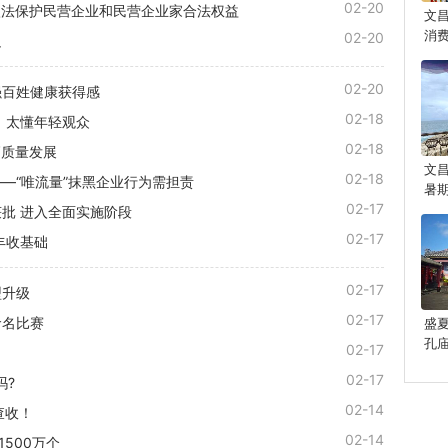
02-20
依法保护民营企业和民营企业家合法权益
文
消
02-20
足
02-20
强百姓健康获得感
02-18
，太懂年轻观众
02-18
高质量发展
文
02-18
—“唯流量”抹黑企业行为需担责
暑
02-17
批 进入全面实施阶段
02-17
丰收基础
02-17
型升级
02-17
命名比赛
盛
孔
02-17
光
02-17
吗?
02-14
查收！
02-14
500万个