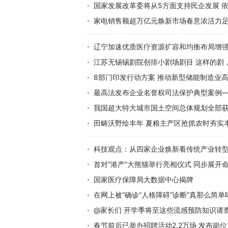
国家发展改革委将从5方面支持民企发展 
家电销售额超万亿元焕新市场春意浓活力
辽宁加速优质医疗资源扩容和均衡布局增
江苏无锡锡剧院创排小剧场剧目 这样的剧
8部门印发行动方案 推动新型储能制造业
最高法发布企业名誉权司法保护典型案例—
我国超大特大城市国土空间总体规划全部获
田畴沃野绘丰年 夏粮主产区抢抓农时夯实
科技观点：从四家企业焕新看传统产业转
首对“港产”大熊猫举行亮相仪式 同步展开
国家医疗保障局大数据中心揭牌
在网上被“确诊”人格障碍“诊断”真那么简单
@家长们 开学季将至这些流感预防知识请
春节前后已举办招聘活动2.2万场 发布岗位1