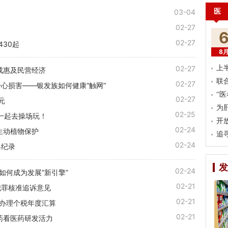
医
03-04
02-27
02-27
430起
8
02-27
上
成惠及民营经济
联
02-27
心损害——银发族如何健康“触网”
“
02-27
元
为
02-25
一起去操场玩！
开
02-24
生动植物保护
追
02-24
界纪录
发
02-24
”如何成为发展“新引擎”
02-21
犯罪核准追诉意见
02-21
约办理个税年度汇算
02-21
药看医药研发活力