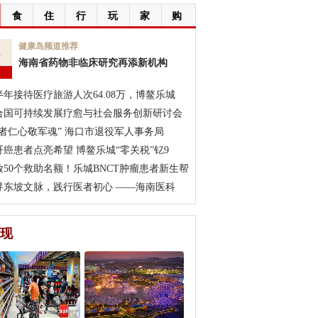
食
住
行
玩
家
购
6
健康岛频道推荐
海南省药物非临床研究再添新机构
月
半年接待医疗旅游人次64.08万，博鳌乐城
合国可持续发展疗愈与社会服务创新研讨会
医者仁心敬军魂” 海口市退役军人事务局
肝癌患者点亮希望 博鳌乐城“零关税”钇9
放50个救助名额！乐城BNCT肿瘤患者新生帮
寻东坡文脉，践行医者初心 ——海南医科
现