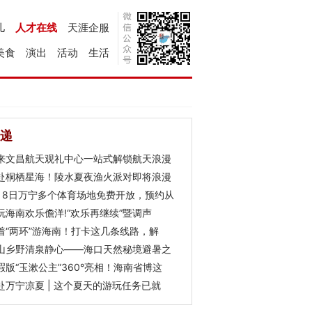
儿
人才在线
天涯企服
美食
演出
活动
生活
递
来文昌航天观礼中心一站式解锁航天浪漫
赴桐栖星海！陵水夏夜渔火派对即将浪漫
月8日万宁多个体育场地免费开放，预约从
玩海南欢乐儋洋!“欢乐再继续”暨调声
着“两环”游海南！打卡这几条线路，解
山乡野清泉静心——海口天然秘境避暑之
瑕版“玉漱公主”360°亮相！海南省博这
赴万宁凉夏 | 这个夏天的游玩任务已就