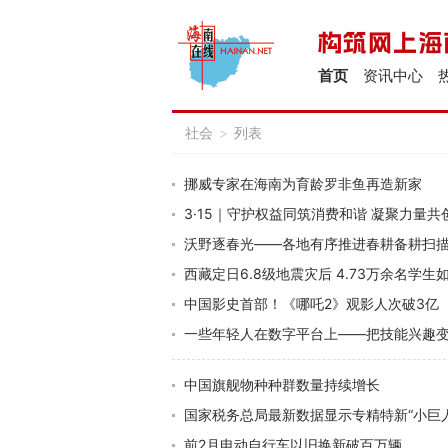
首页
资讯中心
社会
>
列表
挪威专家在海南为育龄罗非鱼再造新家
3·15｜守护权益同筑消费和谐 凝聚力量
沃野逐春光——各地有序推进春耕备耕扫
西藏定日6.8级地震灾后 4.73万余名学生
中国影史首部！《哪吒2》观影人次破3亿
一些年轻人在数字平台上——把技能兴趣
中国旗舰物种种群数量持续增长
国家税务总局最新数据显示专精特新“小巨
前2月电动自行车以旧换新破百万辆