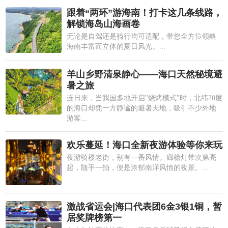
跟着“两环”游海南！打卡这几条线路，
解锁海岛山海画卷
无论是自驾还是骑行均可适配，带您全方位领略
海南丰富而立体的夏日风光。...
羊山乡野清泉静心——海口天然秘境避
暑之旅
连日来，当我国多地开启"烧烤模式"时，北纬20度
的海口却凭一方静谧的避暑天地，吸引不少外地
游客...
欢乐蔓延！海口全新夜游体验等你来玩
夜游骑楼老街，别有一番风情。廊檐灯带次第亮
起，随手一拍，便是浓郁南洋风情的夜景。...
激战省运会|海口代表团6金3银1铜，暂
居奖牌榜第一