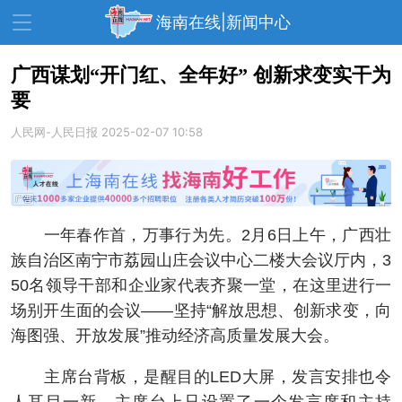
海南在线|新闻中心
广西谋划“开门红、全年好” 创新求变实干为
要
资讯中心
热点
旅游
人民网-人民日报
2025-02-07 10:58
文体
消费
财经
教育
健康
房产
家装
交通
美食
一年春作首，万事行为先。2月6日上午，广西壮
生活
演出
活动
族自治区南宁市荔园山庄会议中心二楼大会议厅内，3
50名领导干部和企业家代表齐聚一堂，在这里进行一
展会
走读海南
周末去哪儿
场别开生面的会议——坚持“解放思想、创新求变，向
人才在线
天涯企服
海图强、开放发展”推动经济高质量发展大会。
主席台背板，是醒目的LED大屏，发言安排也令