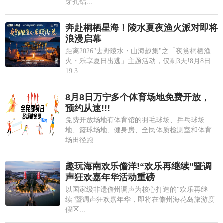
穿孔铝...
奔赴桐栖星海！陵水夏夜渔火派对即将
浪漫启幕
距离2026"去野陵水・山海趣集"之「夜赏桐栖渔
火・乐享夏日出逃」主题活动，仅剩3天!8月8日
19:3...
8月8日万宁多个体育场地免费开放，
预约从速!!!
免费开放场地有体育馆的羽毛球场、乒乓球场
地、篮球场地、健身房、全民体质检测室和体育
场田径跑...
趣玩海南欢乐儋洋!“欢乐再继续”暨调
声狂欢嘉年华活动重磅
以国家级非遗儋州调声为核心打造的"欢乐再继
续"暨调声狂欢嘉年华，即将在儋州海花岛旅游度
假区...