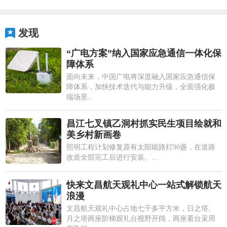
发现
“广电方案”纳入国家应急通信一体化保
障体系
面向未来，中国广电将深度融入国家应急通信保
障体系，加快技术迭代与能力升级，全面强化极
端场景...
昌江七叉镇乙洞村抓实民生项目绘就和
美乡村新画卷
照明工程计划修复原有太阳能路灯90盏，在道路
改造全部完工后进行安装。...
快来文昌航天观礼中心一站式解锁航天
浪漫
文昌航天观礼中心占地七千多平方米，日之塔、
月之塔两座阶梯观礼台视野开阔，两座看台采用