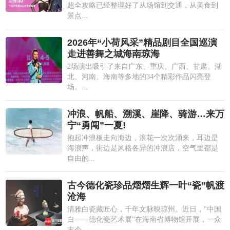
超全攻略已经整理好了从场馆到交通，从美食到
景点...
2026年“小荷风采”精品剧目全国巡演
走进善舞之城海南琼海
2场演出吸引了来自广东、重庆、广西、甘肃、湖
北、河南、海南等多地的34个精彩作品闪亮登
场。...
冲浪、帆船、溯溪、崖降、骑游…来万
宁“勇闯”一夏!
抱起冲浪板走向海边，浪花一次次涌来，耳边是
海浪声，街边是风格各异的冲浪店，空气里都是
自由的...
古今德化瓷珍品熠熠生辉一叶“瓷”帆渡
沧海
清雅白瓷藏匠心，千年文脉映琼州。近日，"中国
白——德化瓷艺术展"在海南省博物馆开展，一众
古今...