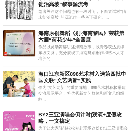
徙治高坡”叙事源流考
笔者关注这个问题也有一段时间，下面尝试对"隋
末徙治高坡"的源流作一些考证研究。...
海南原创舞蹈《别·海南黎民》荣获第
六届“荷花少年”全国展
作品以灵动舞姿讲述海南故事，以青春表达赓续
东坡文脉，充分展现了海南舞蹈创作和艺术人才
培养的...
海口江东新区898艺术村入选第四批中
国文联“文艺两新”实践
作为"文艺两新"的重要阵地，898艺术村积极搭建
交流展示平台，将优秀新文艺群体和新文艺组织
纳...
BY2三亚演唱会倒计时|观演+度假攻
略，一文搞定
为了让大家轻轻松松奔赴现场这份BY2三亚演唱会