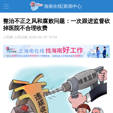
海南在线|新闻中心
整治不正之风和腐败问题：一次跟进监督砍
掉医院不合理收费
资讯中心
热点
旅游
人民网-人民日报
2025-02-07 10:54
文体
消费
财经
教育
健康
房产
家装
交通
美食
生活
演出
活动
展会
走读海南
周末去哪儿
人才在线
天涯企服