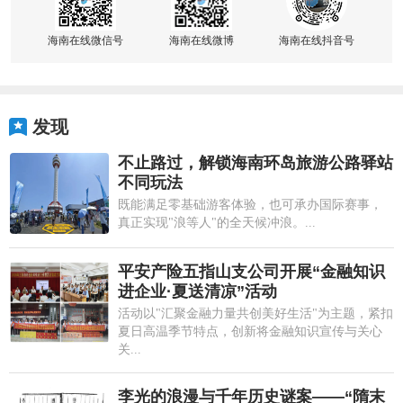
海南在线微信号
海南在线微博
海南在线抖音号
发现
不止路过，解锁海南环岛旅游公路驿站
不同玩法
既能满足零基础游客体验，也可承办国际赛事，
真正实现"浪等人"的全天候冲浪。...
平安产险五指山支公司开展“金融知识
进企业·夏送清凉”活动
活动以"汇聚金融力量共创美好生活"为主题，紧扣
夏日高温季节特点，创新将金融知识宣传与关心
关...
李光的浪漫与千年历史谜案——“隋末