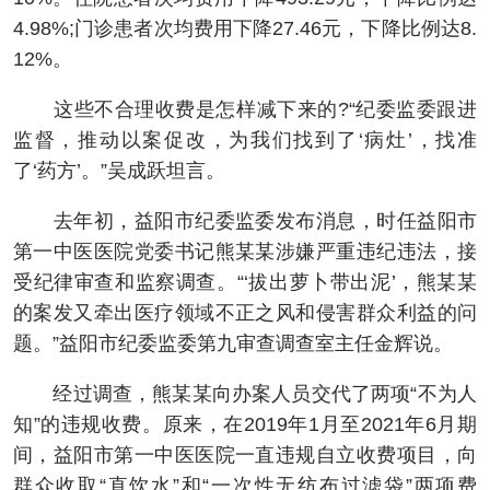
4.98%;门诊患者次均费用下降27.46元，下降比例达8.
12%。
这些不合理收费是怎样减下来的?“纪委监委跟进
监督，推动以案促改，为我们找到了‘病灶’，找准
了‘药方’。”吴成跃坦言。
去年初，益阳市纪委监委发布消息，时任益阳市
第一中医医院党委书记熊某某涉嫌严重违纪违法，接
受纪律审查和监察调查。“‘拔出萝卜带出泥’，熊某某
的案发又牵出医疗领域不正之风和侵害群众利益的问
题。”益阳市纪委监委第九审查调查室主任金辉说。
经过调查，熊某某向办案人员交代了两项“不为人
知”的违规收费。原来，在2019年1月至2021年6月期
间，益阳市第一中医医院一直违规自立收费项目，向
群众收取“直饮水”和“一次性无纺布过滤袋”两项费