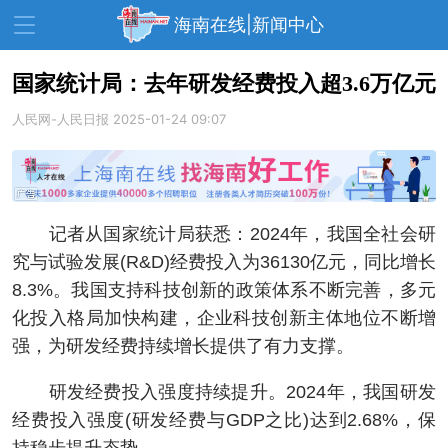
海南在线|新闻中心
国家统计局：去年研发经费投入超3.6万亿元
人民网-人民日报
资讯中心
2025-01-24 09:07
热点
旅游
文体
消费
财经
教育
健康
房产
记者从国家统计局获悉：2024年，我国全社会研
家装
交通
美食
究与试验发展(R&D)经费投入为36130亿元，同比增长
生活
演出
活动
8.3%。我国支持科技创新的政策体系不断完善，多元
化投入格局加快构建，企业科技创新主体地位不断增
展会
走读海南
周末去哪儿
强，为研发经费持续增长提供了有力支撑。
人才在线
天涯企服
研发经费投入强度持续提升。2024年，我国研发
经费投入强度(研发经费与GDP之比)达到2.68%，保