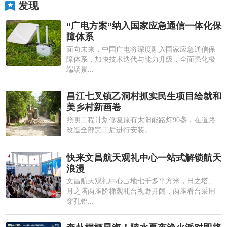
发现
“广电方案”纳入国家应急通信一体化保
障体系
面向未来，中国广电将深度融入国家应急通信保
障体系，加快技术迭代与能力升级，全面强化极
端场景...
昌江七叉镇乙洞村抓实民生项目绘就和
美乡村新画卷
照明工程计划修复原有太阳能路灯90盏，在道路
改造全部完工后进行安装。...
快来文昌航天观礼中心一站式解锁航天
浪漫
文昌航天观礼中心占地七千多平方米，日之塔、
月之塔两座阶梯观礼台视野开阔，两座看台采用
穿孔铝...