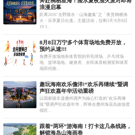
奔赴桐栖星海！陵水夏夜渔火派对即将
浪漫启幕
距离2026"去野陵水・山海趣集"之「夜赏桐栖渔
火・乐享夏日出逃」主题活动，仅剩3天!8月8日
19:3...
8月8日万宁多个体育场地免费开放，
预约从速!!!
免费开放场地有体育馆的羽毛球场、乒乓球场
地、篮球场地、健身房、全民体质检测室和体育
场田径跑...
趣玩海南欢乐儋洋!“欢乐再继续”暨调
声狂欢嘉年华活动重磅
以国家级非遗儋州调声为核心打造的"欢乐再继
续"暨调声狂欢嘉年华，即将在儋州海花岛旅游度
假区...
跟着“两环”游海南！打卡这几条线路，
解锁海岛山海画卷