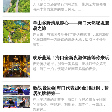
无论是自驾还是骑行均可适配，带您全方位领略
海南丰富而立体的夏日风光。...
羊山乡野清泉静心——海口天然秘境避
暑之旅
连日来，当我国多地开启"烧烤模式"时，北纬20度
的海口却凭一方静谧的避暑天地，吸引不少外地
游客...
欢乐蔓延！海口全新夜游体验等你来玩
夜游骑楼老街，别有一番风情。廊檐灯带次第亮
起，随手一拍，便是浓郁南洋风情的夜景。...
激战省运会|海口代表团6金3银1铜，暂
居奖牌榜第一
在上午结束的比赛中，海口乒乓球乙组女子团体
的崔渝钎、季舒雅、刘玥辰、郝壹伊、侯婧瑶，
靠着过...