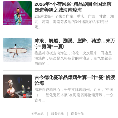
2026年“小荷风采”精品剧目全国巡演
走进善舞之城海南琼海
2场演出吸引了来自广东、重庆、广西、甘肃、湖
北、河南、海南等多地的34个精彩作品闪亮登
场。...
冲浪、帆船、溯溪、崖降、骑游…来万
宁“勇闯”一夏!
抱起冲浪板走向海边，浪花一次次涌来，耳边是
海浪声，街边是风格各异的冲浪店，空气里都是
自由的...
古今德化瓷珍品熠熠生辉一叶“瓷”帆渡
沧海
清雅白瓷藏匠心，千年文脉映琼州。近日，"中国
白——德化瓷艺术展"在海南省博物馆开展，一众
古今...
关于本站
|
服务热线
|
商务合作