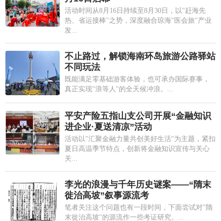
活动时间从8月16日持续至8月30日，以"赶海先
热、省运接棒"之势，深度融合琼海"医会旅"产业
发...
不止路过，解锁海南环岛旅游公路驿站
不同玩法
既能满足零基础游客体验，也可承办国际赛事，
真正实现"浪等人"的全天候冲浪。...
平安产险五指山支公司开展“金融知识
进企业·夏送清凉”活动
活动以"汇聚金融力量共创美好生活"为主题，紧扣
夏日高温季节特点，创新将金融知识宣传与关心
关...
李光的浪漫与千年历史谜案——“隋末
徙治高坡”叙事源流考
笔者关注这个问题也有一段时间，下面尝试对"隋
末徙治高坡"的源流作一些考证研究。...