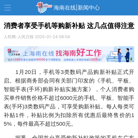
海南在线|新闻中心
消费者享受手机等购新补贴 这几点值得注意
人民网-人民日报
资讯中心
2025-01-24 09:04
热点
旅游
文体
消费
财经
教育
健康
房产
1月20日，手机等3类数码产品购新补贴正式开
家装
交通
美食
启。根据商务部会同有关部门印发的《手机、平板、
生活
演出
活动
智能手表(手环)购新补贴实施方案》，个人消费者购
买单件销售价格不超过6000元的手机、平板、智能手
展会
走读海南
周末去哪儿
表(手环)3类数码产品，可享受购新补贴。每人每类可
人才在线
天涯企服
补贴1件，补贴比例为扣除所有优惠后最终售价的1
5%，每件最高不超过500元。