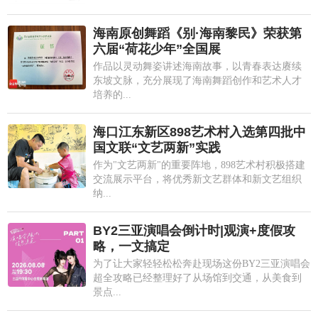
海南原创舞蹈《别·海南黎民》荣获第
六届“荷花少年”全国展
作品以灵动舞姿讲述海南故事，以青春表达赓续
东坡文脉，充分展现了海南舞蹈创作和艺术人才
培养的...
海口江东新区898艺术村入选第四批中
国文联“文艺两新”实践
作为"文艺两新"的重要阵地，898艺术村积极搭建
交流展示平台，将优秀新文艺群体和新文艺组织
纳...
BY2三亚演唱会倒计时|观演+度假攻
略，一文搞定
为了让大家轻轻松松奔赴现场这份BY2三亚演唱会
超全攻略已经整理好了从场馆到交通，从美食到
景点...