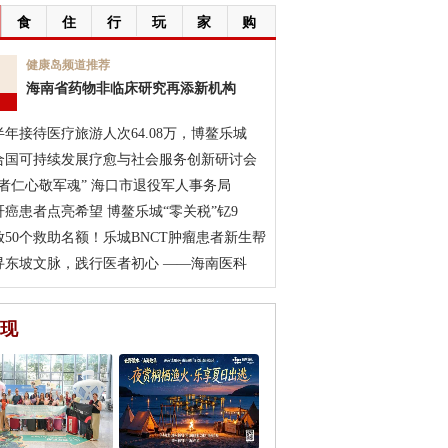
食
住
行
玩
家
购
7
健康岛频道推荐
海南省药物非临床研究再添新机构
月
半年接待医疗旅游人次64.08万，博鳌乐城
合国可持续发展疗愈与社会服务创新研讨会
医者仁心敬军魂” 海口市退役军人事务局
肝癌患者点亮希望 博鳌乐城“零关税”钇9
放50个救助名额！乐城BNCT肿瘤患者新生帮
寻东坡文脉，践行医者初心 ——海南医科
现