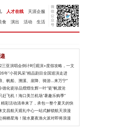
儿
人才在线
天涯企服
美食
演出
活动
生活
递
Y2三亚演唱会倒计时|观演+度假攻略，一文
026年“小荷风采”精品剧目全国巡演走进
浪、帆船、溯溪、崖降、骑游…来万宁“
今德化瓷珍品熠熠生辉一叶“瓷”帆渡沧
只赶飞机！海口美兰机场“暑趣乐购季”
月精彩活动清单来了，承包一整个夏天的快
来文昌航天观礼中心一站式解锁航天浪漫
赴桐栖星海！陵水夏夜渔火派对即将浪漫