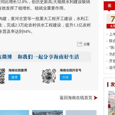
、同比增长12.8%，创历史新高;大规模水利建设吸纳
医
9%，有效发挥了稳增长、稳就业重要作用。
建，黄河古贤等一批重大工程开工建设，水利工
，完成2.3万处农村供水工程建设，提升1.1亿农村
8
普及率达到94%。
上
联
“
为
开
追
海南在线微博
海南在线抖音号
微博
抖音
发
返回海南在线首页