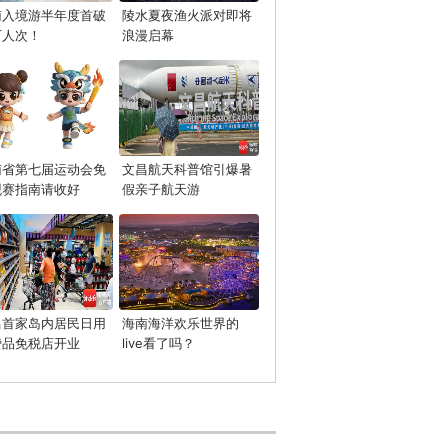
南入境游半年度首破
陵水夏夜渔火派对即将
万人次！
浪漫启幕
南省第七届运动会免
文昌航天科普馆引爆暑
观赛指南请收好
假亲子航天游
昌首家岛内居民日用
海南海洋欢乐世界的
费品免税店开业
live看了吗？