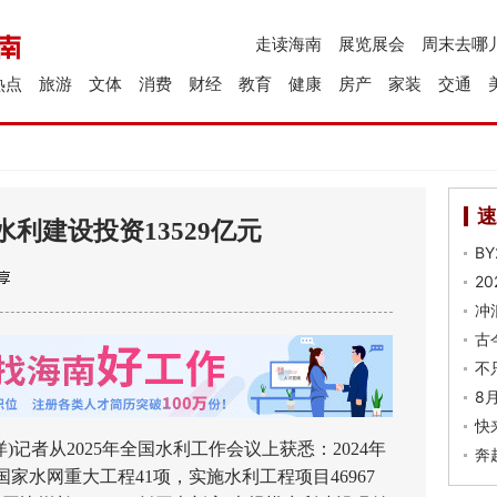
走读海南
展览展会
周末去哪
热点
旅游
文体
消费
财经
教育
健康
房产
家装
交通
速
水利建设投资13529亿元
B
2
冲
古
不
8
快
记者从2025年全国水利工作会议上获悉：2024年
奔
家水网重大工程41项，实施水利工程项目46967