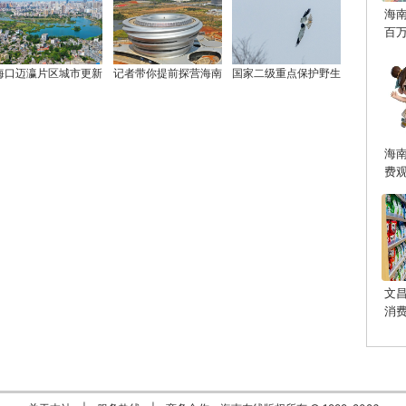
海
百
海口迈瀛片区城市更新
记者带你提前探营海南
国家二级重点保护野生
海
费
文
消