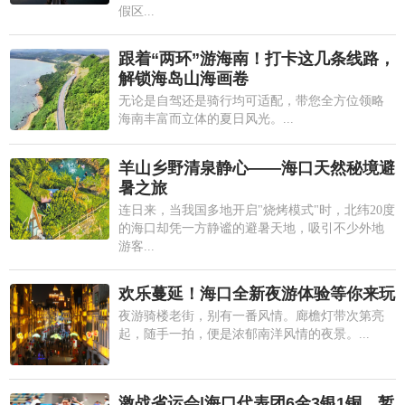
假区...
跟着“两环”游海南！打卡这几条线路，
解锁海岛山海画卷
无论是自驾还是骑行均可适配，带您全方位领略
海南丰富而立体的夏日风光。...
羊山乡野清泉静心——海口天然秘境避
暑之旅
连日来，当我国多地开启"烧烤模式"时，北纬20度
的海口却凭一方静谧的避暑天地，吸引不少外地
游客...
欢乐蔓延！海口全新夜游体验等你来玩
夜游骑楼老街，别有一番风情。廊檐灯带次第亮
起，随手一拍，便是浓郁南洋风情的夜景。...
激战省运会|海口代表团6金3银1铜，暂