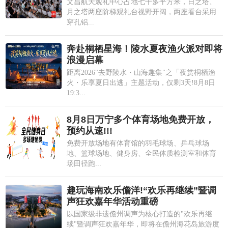
文昌航天观礼中心占地七千多平方米，日之塔、
月之塔两座阶梯观礼台视野开阔，两座看台采用
穿孔铝...
奔赴桐栖星海！陵水夏夜渔火派对即将
浪漫启幕
距离2026"去野陵水・山海趣集"之「夜赏桐栖渔
火・乐享夏日出逃」主题活动，仅剩3天!8月8日
19:3...
8月8日万宁多个体育场地免费开放，
预约从速!!!
免费开放场地有体育馆的羽毛球场、乒乓球场
地、篮球场地、健身房、全民体质检测室和体育
场田径跑...
趣玩海南欢乐儋洋!“欢乐再继续”暨调
声狂欢嘉年华活动重磅
以国家级非遗儋州调声为核心打造的"欢乐再继
续"暨调声狂欢嘉年华，即将在儋州海花岛旅游度