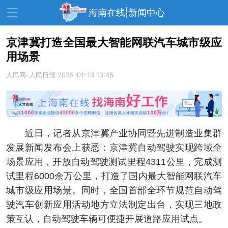
海南在线|新闻中心
京津冀打造全国最大智能网联汽车城市级应
用场景
资讯中心
热点
旅游
人民网-人民日报
2025-01-13 13:45
文体
消费
财经
教育
健康
房产
家装
交通
美食
近日，记者从京津冀产业协同暨先进制造业集群
生活
演出
活动
发展新闻发布会上获悉：京津冀自动驾驶实现跨域全
场景应用，开放自动驾驶测试里程4311公里，完成测
展会
走读海南
周末去哪儿
试里程6000余万公里，打造了国内最大智能网联汽车
人才在线
天涯企服
城市级应用场景。同时，全国首部全环节规范自动驾
驶汽车创新应用活动地方立法制定出台，实现三地政
策互认，自动驾驶车辆可便捷开展道路应用试点。