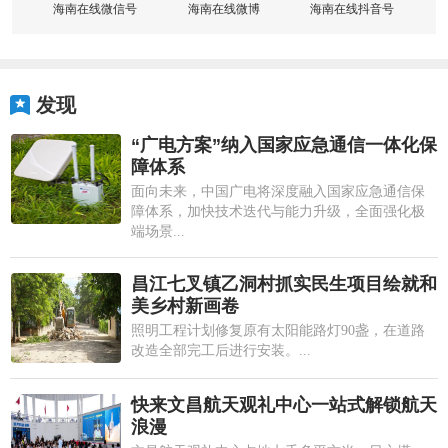
海南在线微信号
海南在线微博
海南在线抖音号
发现
“广电方案”纳入国家应急通信一体化保
障体系
面向未来，中国广电将深度融入国家应急通信保
障体系，加快技术迭代与能力升级，全面强化极
端场景...
昌江七叉镇乙洞村抓实民生项目绘就和
美乡村新画卷
照明工程计划修复原有太阳能路灯90盏，在道路
改造全部完工后进行安装。...
快来文昌航天观礼中心一站式解锁航天
浪漫