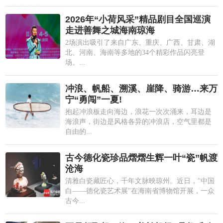
2026年“小荷风采”精品剧目全国巡演
走进善舞之城海南琼海
2场演出吸引了来自广东、重庆、广西、甘肃、湖
北、河南、海南等多地的34个精彩作品闪亮登
场。...
冲浪、帆船、溯溪、崖降、骑游…来万
宁“勇闯”一夏!
抱起冲浪板走向海边，浪花一次次涌来，耳边是
海浪声，街边是风格各异的冲浪店，空气里都是
自由的...
古今德化瓷珍品熠熠生辉一叶“瓷”帆渡
沧海
清雅白瓷藏匠心，千年文脉映琼州。近日，"中国
白——德化瓷艺术展"在海南省博物馆开展，一众
古今...