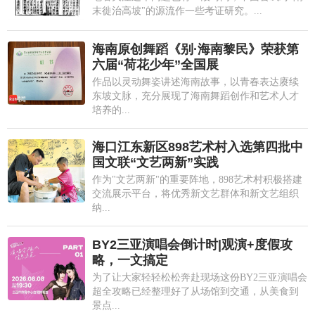
末徙治高坡"的源流作一些考证研究。...
海南原创舞蹈《别·海南黎民》荣获第
六届“荷花少年”全国展
作品以灵动舞姿讲述海南故事，以青春表达赓续
东坡文脉，充分展现了海南舞蹈创作和艺术人才
培养的...
海口江东新区898艺术村入选第四批中
国文联“文艺两新”实践
作为"文艺两新"的重要阵地，898艺术村积极搭建
交流展示平台，将优秀新文艺群体和新文艺组织
纳...
BY2三亚演唱会倒计时|观演+度假攻
略，一文搞定
为了让大家轻轻松松奔赴现场这份BY2三亚演唱会
超全攻略已经整理好了从场馆到交通，从美食到
景点...