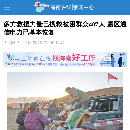
海南在线|新闻中心
多方救援力量已搜救被困群众407人 震区通
信电力已基本恢复
资讯中心
热点
旅游
人民网-人民日报
2025-01-09 11:47
文体
消费
财经
教育
健康
房产
家装
交通
美食
生活
演出
活动
展会
走读海南
周末去哪儿
人才在线
天涯企服