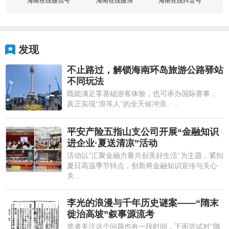
海南在线微信号
海南在线微博
海南在线抖音号
发现
不止路过，解锁海南环岛旅游公路驿站
不同玩法
既能满足零基础游客体验，也可承办国际赛事，
真正实现"浪等人"的全天候冲浪。...
平安产险五指山支公司开展“金融知识
进企业·夏送清凉”活动
活动以"汇聚金融力量共创美好生活"为主题，紧扣
夏日高温季节特点，创新将金融知识宣传与关心
关...
李光的浪漫与千年历史谜案——“隋末
徙治高坡”叙事源流考
笔者关注这个问题也有一段时间，下面尝试对"隋