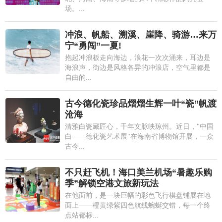
场。...
冲浪、帆船、溯溪、崖降、骑游…来万
宁“勇闯”一夏!
抱起冲浪板走向海边，浪花一次次涌来，耳边是
海浪声，街边是风格各异的冲浪店，空气里都是
自由的...
古今德化瓷珍品熠熠生辉一叶“瓷”帆渡
沧海
清雅白瓷藏匠心，千年文脉映琼州。近日，"中国
白——德化瓷艺术展"在海南省博物馆开展，一众
古今...
不只赶飞机！海口美兰机场“暑趣乐购
季”解锁空港文旅新玩法
在他面前，是一块巨幅的彩色飞行棋盘铺展在地
面上——橙黄绿紫四色航线蜿蜒交错，每一个终
点站都标...