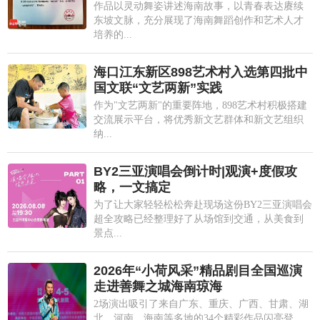
作品以灵动舞姿讲述海南故事，以青春表达赓续
东坡文脉，充分展现了海南舞蹈创作和艺术人才
培养的...
海口江东新区898艺术村入选第四批中
国文联“文艺两新”实践
作为"文艺两新"的重要阵地，898艺术村积极搭建
交流展示平台，将优秀新文艺群体和新文艺组织
纳...
BY2三亚演唱会倒计时|观演+度假攻
略，一文搞定
为了让大家轻轻松松奔赴现场这份BY2三亚演唱会
超全攻略已经整理好了从场馆到交通，从美食到
景点...
2026年“小荷风采”精品剧目全国巡演
走进善舞之城海南琼海
2场演出吸引了来自广东、重庆、广西、甘肃、湖
北、河南、海南等多地的34个精彩作品闪亮登