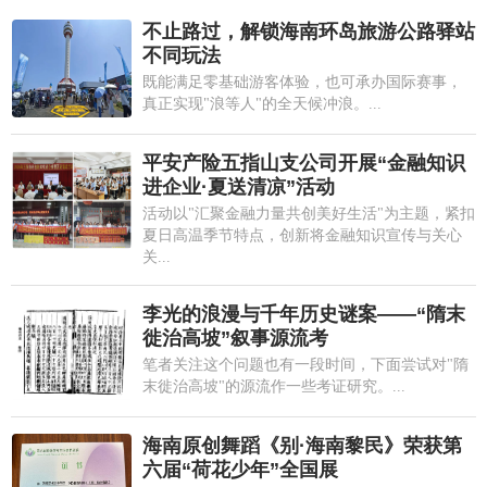
不止路过，解锁海南环岛旅游公路驿站
不同玩法
既能满足零基础游客体验，也可承办国际赛事，
真正实现"浪等人"的全天候冲浪。...
平安产险五指山支公司开展“金融知识
进企业·夏送清凉”活动
活动以"汇聚金融力量共创美好生活"为主题，紧扣
夏日高温季节特点，创新将金融知识宣传与关心
关...
李光的浪漫与千年历史谜案——“隋末
徙治高坡”叙事源流考
笔者关注这个问题也有一段时间，下面尝试对"隋
末徙治高坡"的源流作一些考证研究。...
海南原创舞蹈《别·海南黎民》荣获第
六届“荷花少年”全国展