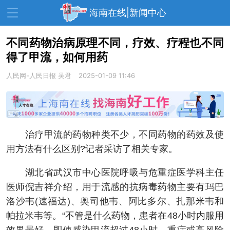
海南在线|新闻中心
不同药物治病原理不同，疗效、疗程也不同
得了甲流，如何用药
资讯中心
热点
旅游
人民网-人民日报
吴君
2025-01-09 11:46
文体
消费
财经
教育
健康
房产
家装
交通
美食
治疗甲流的药物种类不少，不同药物的药效及使
生活
演出
活动
用方法有什么区别?记者采访了相关专家。
展会
走读海南
周末去哪儿
湖北省武汉市中心医院呼吸与危重症医学科主任
医师倪吉祥介绍，用于流感的抗病毒药物主要有玛巴
人才在线
天涯企服
洛沙韦(速福达)、奥司他韦、阿比多尔、扎那米韦和
帕拉米韦等。“不管是什么药物，患者在48小时内服用