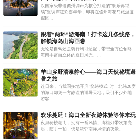
以国家级非遗儋州调声为核心打造的"欢乐再继
续"暨调声狂欢嘉年华，即将在儋州海花岛旅游度
假区...
跟着“两环”游海南！打卡这几条线路，
解锁海岛山海画卷
无论是自驾还是骑行均可适配，带您全方位领略
海南丰富而立体的夏日风光。...
羊山乡野清泉静心——海口天然秘境避
暑之旅
连日来，当我国多地开启"烧烤模式"时，北纬20度
的海口却凭一方静谧的避暑天地，吸引不少外地
游客...
欢乐蔓延！海口全新夜游体验等你来玩
夜游骑楼老街，别有一番风情。廊檐灯带次第亮
起，随手一拍，便是浓郁南洋风情的夜景。...