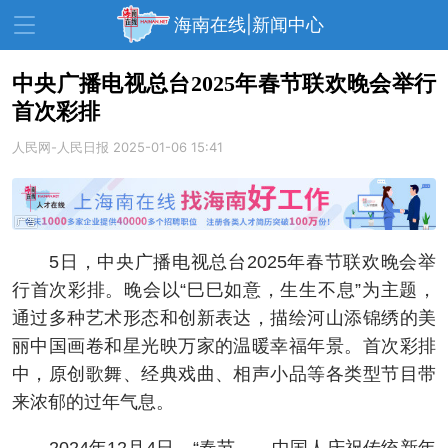
海南在线|新闻中心
中央广播电视总台2025年春节联欢晚会举行
首次彩排
资讯中心
热点
旅游
人民网-人民日报
2025-01-06 15:41
文体
消费
财经
教育
健康
房产
家装
交通
美食
5日，中央广播电视总台2025年春节联欢晚会举
生活
演出
活动
行首次彩排。晚会以“巳巳如意，生生不息”为主题，
通过多种艺术形态和创新表达，描绘河山添锦绣的美
展会
走读海南
周末去哪儿
丽中国画卷和星光映万家的温暖幸福年景。首次彩排
人才在线
天涯企服
中，原创歌舞、经典戏曲、相声小品等各类型节目带
来浓郁的过年气息。