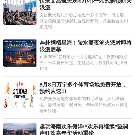
快来文昌航天观礼中心一站式解锁航天
浪漫
文昌航天观礼中心占地七千多平方米，日之塔、
月之塔两座阶梯观礼台视野开阔，两座看台采用
穿孔铝...
奔赴桐栖星海！陵水夏夜渔火派对即将
浪漫启幕
距离2026"去野陵水・山海趣集"之「夜赏桐栖渔
火・乐享夏日出逃」主题活动，仅剩3天!8月8日
19:3...
8月8日万宁多个体育场地免费开放，
预约从速!!!
免费开放场地有体育馆的羽毛球场、乒乓球场
地、篮球场地、健身房、全民体质检测室和体育
场田径跑...
趣玩海南欢乐儋洋!“欢乐再继续”暨调
声狂欢嘉年华活动重磅