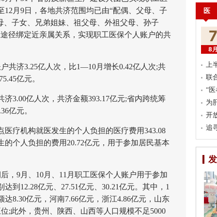
12月9日，各地共济范围均已由“配偶、父母、子
医
父母、子女、兄弟姐妹、祖父母、外祖父母、孙子
上途径绑定近亲属关系，实现职工医保个人账户的共
8
上
济3.25亿人次，比1—10月增长0.42亿人次;共
联
5.45亿元。
“
00亿人次，共济金额393.17亿元;省内跨统筹
为
.36亿元。
开
追
疗机构就医发生的个人负担的医疗费用343.08
的个人负担的费用20.72亿元，用于参加居民基本
发
，9月、10月、11月职工医保个人账户用于参加
12.28亿元、27.51亿元、30.21亿元。其中，1
8.30亿元，河南7.66亿元，浙江4.86亿元，山东
前五位;此外，贵州、陕西、山西等人口规模不足5000