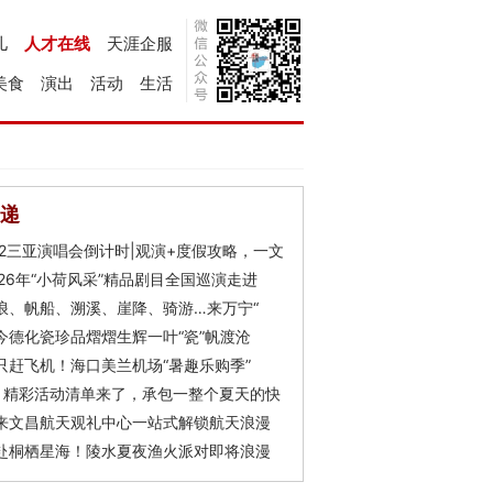
儿
人才在线
天涯企服
美食
演出
活动
生活
递
Y2三亚演唱会倒计时|观演+度假攻略，一文
026年“小荷风采”精品剧目全国巡演走进
浪、帆船、溯溪、崖降、骑游…来万宁“
今德化瓷珍品熠熠生辉一叶“瓷”帆渡沧
只赶飞机！海口美兰机场“暑趣乐购季”
月精彩活动清单来了，承包一整个夏天的快
来文昌航天观礼中心一站式解锁航天浪漫
赴桐栖星海！陵水夏夜渔火派对即将浪漫