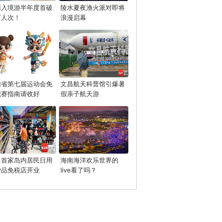
南入境游半年度首破
陵水夏夜渔火派对即将
万人次！
浪漫启幕
南省第七届运动会免
文昌航天科普馆引爆暑
观赛指南请收好
假亲子航天游
昌首家岛内居民日用
海南海洋欢乐世界的
费品免税店开业
live看了吗？