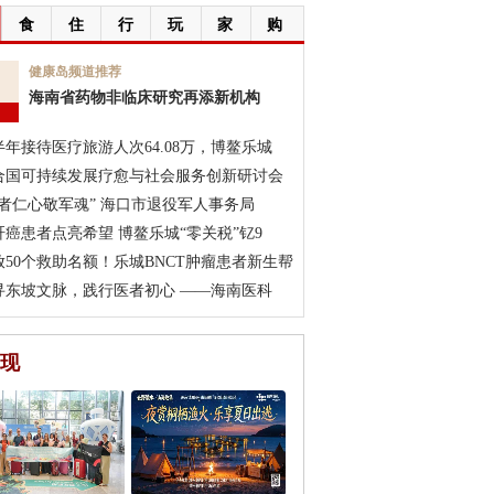
食
住
行
玩
家
购
7
健康岛频道推荐
海南省药物非临床研究再添新机构
月
半年接待医疗旅游人次64.08万，博鳌乐城
合国可持续发展疗愈与社会服务创新研讨会
医者仁心敬军魂” 海口市退役军人事务局
肝癌患者点亮希望 博鳌乐城“零关税”钇9
放50个救助名额！乐城BNCT肿瘤患者新生帮
寻东坡文脉，践行医者初心 ——海南医科
现