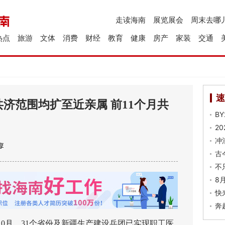
走读海南
展览展会
周末去哪
热点
旅游
文体
消费
财经
教育
健康
房产
家装
交通
速
济范围均扩至近亲属 前11个月共
B
2
冲
古
不
8
快
奔
月，31个省份及新疆生产建设兵团已实现职工医