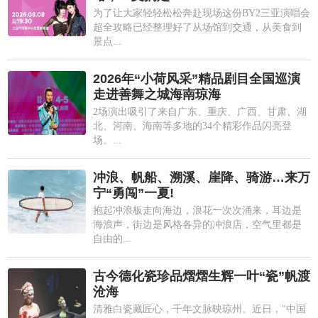
为了让大家轻轻松松奔赴现场这份BY2三亚演唱会
超全攻略已经整理好了从场馆到交通，从美食到
景点...
2026年“小荷风采”精品剧目全国巡演
走进善舞之城海南琼海
2场演出吸引了来自广东、重庆、广西、甘肃、湖
北、河南、海南等多地的34个精彩作品闪亮登
场。...
冲浪、帆船、溯溪、崖降、骑游…来万
宁“勇闯”一夏!
抱起冲浪板走向海边，浪花一次次涌来，耳边是
海浪声，街边是风格各异的冲浪店，空气里都是
自由的...
古今德化瓷珍品熠熠生辉一叶“瓷”帆渡
沧海
清雅白瓷藏匠心，千年文脉映琼州。近日，"中国