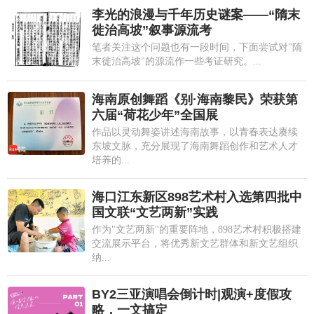
李光的浪漫与千年历史谜案——“隋末
徙治高坡”叙事源流考
笔者关注这个问题也有一段时间，下面尝试对"隋
末徙治高坡"的源流作一些考证研究。...
海南原创舞蹈《别·海南黎民》荣获第
六届“荷花少年”全国展
作品以灵动舞姿讲述海南故事，以青春表达赓续
东坡文脉，充分展现了海南舞蹈创作和艺术人才
培养的...
海口江东新区898艺术村入选第四批中
国文联“文艺两新”实践
作为"文艺两新"的重要阵地，898艺术村积极搭建
交流展示平台，将优秀新文艺群体和新文艺组织
纳...
BY2三亚演唱会倒计时|观演+度假攻
略，一文搞定