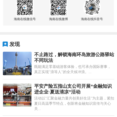
海南在线微信号
海南在线微博
海南在线抖音号
发现
不止路过，解锁海南环岛旅游公路驿站
不同玩法
既能满足零基础游客体验，也可承办国际赛事，
真正实现"浪等人"的全天候冲浪。...
平安产险五指山支公司开展“金融知识
进企业·夏送清凉”活动
活动以"汇聚金融力量共创美好生活"为主题，紧扣
夏日高温季节特点，创新将金融知识宣传与关心
关...