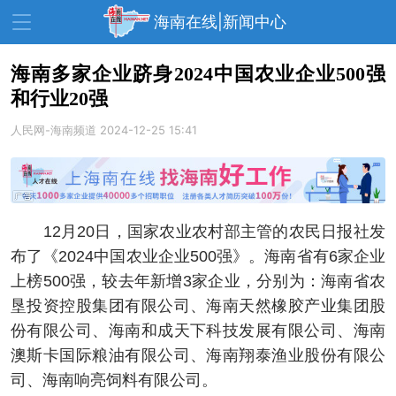
海南在线|新闻中心
海南多家企业跻身2024中国农业企业500强
和行业20强
资讯中心
热点
旅游
人民网-海南频道
2024-12-25 15:41
文体
消费
财经
教育
健康
房产
家装
交通
美食
12月20日，国家农业农村部主管的农民日报社发
生活
演出
活动
布了《2024中国农业企业500强》。海南省有6家企业
上榜500强，较去年新增3家企业，分别为：海南省农
展会
走读海南
周末去哪儿
垦投资控股集团有限公司、海南天然橡胶产业集团股
人才在线
天涯企服
份有限公司、海南和成天下科技发展有限公司、海南
澳斯卡国际粮油有限公司、海南翔泰渔业股份有限公
司、海南响亮饲料有限公司。