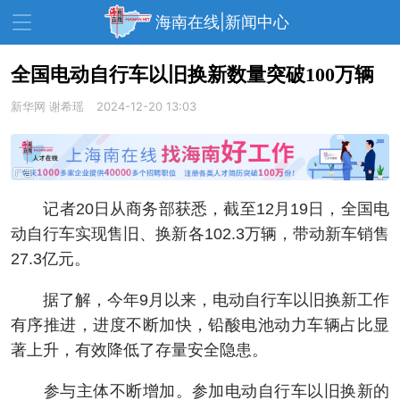
海南在线|新闻中心
全国电动自行车以旧换新数量突破100万辆
新华网
资讯中心
谢希瑶
2024-12-20 13:03
热点
旅游
文体
消费
财经
教育
健康
房产
记者20日从商务部获悉，截至12月19日，全国电
家装
交通
美食
动自行车实现售旧、换新各102.3万辆，带动新车销售
生活
演出
活动
27.3亿元。
展会
走读海南
周末去哪儿
据了解，今年9月以来，电动自行车以旧换新工作
有序推进，进度不断加快，铅酸电池动力车辆占比显
人才在线
天涯企服
著上升，有效降低了存量安全隐患。
参与主体不断增加。参加电动自行车以旧换新的