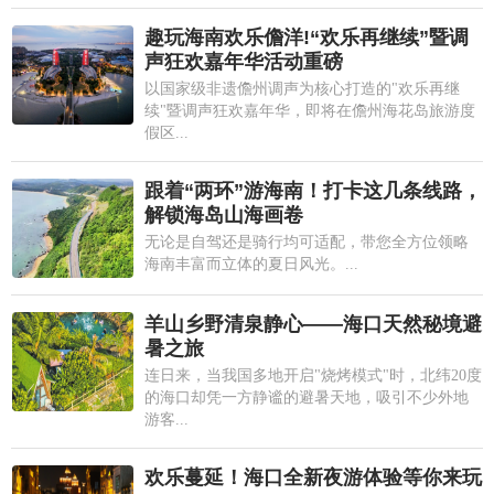
趣玩海南欢乐儋洋!“欢乐再继续”暨调
声狂欢嘉年华活动重磅
以国家级非遗儋州调声为核心打造的"欢乐再继
续"暨调声狂欢嘉年华，即将在儋州海花岛旅游度
假区...
跟着“两环”游海南！打卡这几条线路，
解锁海岛山海画卷
无论是自驾还是骑行均可适配，带您全方位领略
海南丰富而立体的夏日风光。...
羊山乡野清泉静心——海口天然秘境避
暑之旅
连日来，当我国多地开启"烧烤模式"时，北纬20度
的海口却凭一方静谧的避暑天地，吸引不少外地
游客...
欢乐蔓延！海口全新夜游体验等你来玩