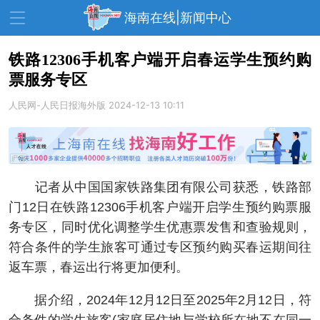
海南在线|新闻中心
铁路12306手机客户端开启春运学生预约购
票服务专区
资讯中心
热点
旅游
人民网-人民日报海外版
2024-12-13 10:11
文体
消费
财经
教育
健康
房产
家装
交通
美食
记者从中国国家铁路集团有限公司获悉，铁路部
生活
演出
活动
门12日在铁路12306手机客户端开启学生预约购票服
务专区，同时优化调整学生优惠票发售和查验规则，
展会
走读海南
周末去哪儿
符合条件的学生旅客可通过专区预约购买春运期间往
人才在线
天涯企服
返车票，春运出行将更加便利。
据介绍，2024年12月12日至2025年2月12日，符