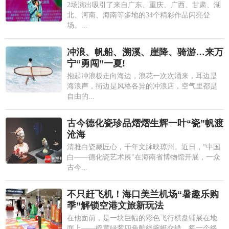
2场演出吸引了来自广东、重庆、广西、甘肃、湖
北、河南、海南等多地的34个精彩作品闪亮登
场。...
冲浪、帆船、溯溪、崖降、骑游…来万
宁“勇闯”一夏!
抱起冲浪板走向海边，浪花一次次涌来，耳边是
海浪声，街边是风格各异的冲浪店，空气里都是
自由的...
古今德化瓷珍品熠熠生辉一叶“瓷”帆渡
沧海
清雅白瓷藏匠心，千年文脉映琼州。近日，"中国
白——德化瓷艺术展"在海南省博物馆开展，一众
古今...
不只赶飞机！海口美兰机场“暑趣乐购
季”解锁空港文旅新玩法
在他面前，是一块巨幅的彩色飞行棋盘铺展在地
面上——橙黄绿紫四色航线蜿蜒交错，每一个终