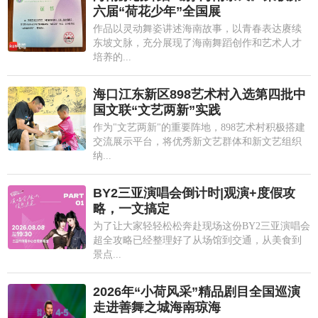
六届“荷花少年”全国展
作品以灵动舞姿讲述海南故事，以青春表达赓续
东坡文脉，充分展现了海南舞蹈创作和艺术人才
培养的...
海口江东新区898艺术村入选第四批中
国文联“文艺两新”实践
作为"文艺两新"的重要阵地，898艺术村积极搭建
交流展示平台，将优秀新文艺群体和新文艺组织
纳...
BY2三亚演唱会倒计时|观演+度假攻
略，一文搞定
为了让大家轻轻松松奔赴现场这份BY2三亚演唱会
超全攻略已经整理好了从场馆到交通，从美食到
景点...
2026年“小荷风采”精品剧目全国巡演
走进善舞之城海南琼海