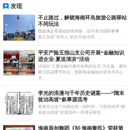
发现
不止路过，解锁海南环岛旅游公路驿站
不同玩法
既能满足零基础游客体验，也可承办国际赛事，
真正实现"浪等人"的全天候冲浪。...
平安产险五指山支公司开展“金融知识
进企业·夏送清凉”活动
活动以"汇聚金融力量共创美好生活"为主题，紧扣
夏日高温季节特点，创新将金融知识宣传与关心
关...
李光的浪漫与千年历史谜案——“隋末
徙治高坡”叙事源流考
笔者关注这个问题也有一段时间，下面尝试对"隋
末徙治高坡"的源流作一些考证研究。...
海南原创舞蹈《别·海南黎民》荣获第