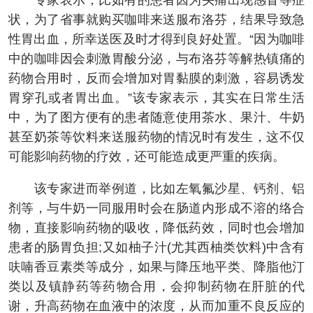
专家表示，比如有的患者因为头痛出现感冒等症
状，为了省事就购买咖啡来送服布洛芬，结果导致急
性胃出血，所幸送医及时才得到良好处置。“因为咖啡
中的咖啡因会刺激胃酸分泌，与布洛芬等解热镇痛的
药物合用时，反而会增加对胃黏膜的刺激，容易诱发
胃穿孔或者胃出血。”该专家表示，其实在日常生活
中，为了图方便有的患者随意使用茶水、果汁、牛奶
甚至奶茶等饮料来送服药物的情况时有发生，这不仅
可能影响药物的疗效，还可能造成更严重的疾病。
该专家进而举例道，比如左氧氟沙星、钙剂、铝
剂等，与牛奶一同服用时会在肠道内形成不溶的络合
物，直接影响药物的吸收，降低药效，同时也会增加
患者的肠胃负担;又如柚子汁(尤其西柚类饮料)中含有
呋喃香豆素类等成分，如果与降压地平类、降脂他汀
类以及镇静药等药物合用，会抑制药物在肝脏的代
谢，升高药物在血液中的浓度，从而加重不良反应的