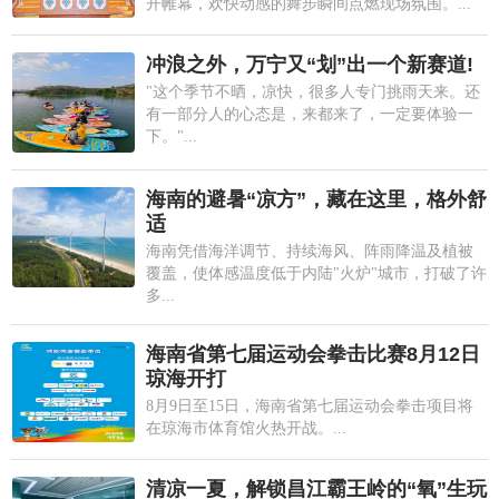
开帷幕，欢快动感的舞步瞬间点燃现场氛围。...
冲浪之外，万宁又“划”出一个新赛道!
"这个季节不晒，凉快，很多人专门挑雨天来。还
有一部分人的心态是，来都来了，一定要体验一
下。"...
海南的避暑“凉方”，藏在这里，格外舒
适
海南凭借海洋调节、持续海风、阵雨降温及植被
覆盖，使体感温度低于内陆"火炉"城市，打破了许
多...
海南省第七届运动会拳击比赛8月12日
琼海开打
8月9日至15日，海南省第七届运动会拳击项目将
在琼海市体育馆火热开战。...
清凉一夏，解锁昌江霸王岭的“氧”生玩