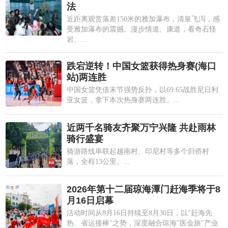
法
近距离观赏落差150米的雅加瀑布，清泉飞泻，感
受雅加瀑布的震撼。漫步情道、康道，看奇石怪
岩、...
跌宕逆转！中国女篮获得热身赛(海口
站)两连胜
中国女篮凭借末节强势反扑，以69:65战胜尼日利
亚女篮，拿下本次热身赛两连胜。...
近两千名骑友齐聚万宁兴隆 共赴雨林
骑行盛宴
骑游路线串联起越南村、印尼村等多个归侨村
落，全程13公里。...
2026年第十二届琼海潭门赶海季将于8
月16日启幕
活动时间从8月16日持续至8月30日，以"赶海先
热、省运接棒"之势，深度融合琼海"医会旅"产业