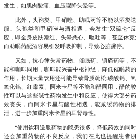
发生，如肌肉酸痛、血压骤降头晕等。
此外，头孢类、甲硝唑、助眠药等不能以酒类送
服。头孢类和甲硝唑与酒相遇，会发生“双硫仑”反
应，即全身皮肤潮红、头晕恶心、呕吐等，甚至休克;
而助眠药配酒容易引发呼吸抑制，导致心脏骤停。
又如，抗心律失常药物、催眠药、镇痛药等，不
能和咖啡同用，咖啡能兴奋中枢神经，降低催眠药的
作用，长期大量饮用还可能导致骨质疏松;碳酸钙、氢
氧化铝、红霉素、阿米卡星等不能和醋同用，醋的酸
性可以与这些碱性药物发生中和反应，使得大部分药
效丧失，而阿米卡星与酸性相遇，能减缓药物的排
泄，进一步加重阿米卡星的耳肾毒性。
“使用饮料送服药物的隐患很多，降低药效的同时
还会加重药物的不良反应，我们在此也提醒患者朋