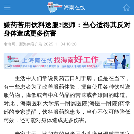
首页
海南在线
嫌药苦用饮料送服?医师：当心适得其反对
身体造成更多伤害
资讯中心
热点
旅游
南海网、新海南客户端
2025-11-04 10:20
文体
消费
财经
教育
健康
房产
家装
交通
美食
生活中人们常说良药苦口利于病，但是在当下，
生活
演出
活动
有一些患者为了改善服药体验，擅自使用各种饮料送
服药物，降低或者中和药品的苦味或者难闻的味道。
展会
走读海南
周末去哪儿
对此，海南医科大学第一附属医院(海医一附院)药学
人才在线
天涯企服
部的专家提醒，饮料服药隐患多，当心不仅可能降低
药效，还可能对身体造成更多伤害。