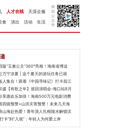
儿
人才在线
天涯企服
美食
演出
活动
生活
递
瑕版“玉漱公主”360°亮相！海南省博这
赴万宁凉夏 | 这个夏天的游玩任务已就
饭人集合！跟着《中国寻味记》打卡昌江
宗盛【有歌之年】巡回演唱会-海口站8月
影享惠欢乐加倍！海南500万元电影消费
雨四级预警+山洪灾害预警！未来几天海
浪山海赴热爱！青年浪人扎根陵水解锁滨
“打卡”到“入戏”：年轻人为何爱上奔