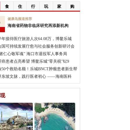
食
住
行
玩
家
购
5
健康岛频道推荐
海南省药物非临床研究再添新机构
月
半年接待医疗旅游人次64.08万，博鳌乐城
合国可持续发展疗愈与社会服务创新研讨会
医者仁心敬军魂” 海口市退役军人事务局
肝癌患者点亮希望 博鳌乐城“零关税”钇9
放50个救助名额！乐城BNCT肿瘤患者新生帮
寻东坡文脉，践行医者初心 ——海南医科
现