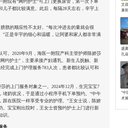
一附院有“网约护士”可上门更换尿管，第一次下单
文
和儿子都比较满意。此后，每隔28天左右，辛宇上
暑
膀胱的顺应性不太好。“每次冲进去的量就会很
。”正是辛宇的细心和温暖，让阿婆和家人都非常满
盛
。2020年9月，海医一附院产科主管护师陈娇莎
孔
光
“网约护士”，主要承接产妇通乳、新生儿抚触、新
经完成上门护理服务783人次，患者都比较认可和
的上门服务对象之一。2024年12月，生完宝宝7
“
，堵奶状况，于是通过小程序手机下单预约。“中午
术
，跟在医院一样享受专业的护理。”王女士说，陈娇
启
奶。宝宝刚出院时，王女士曾预约护士上门进行新
知识。
服务