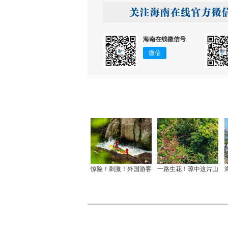
海南在线微信号
微信
惊险！刺激！外国游客
一路生花！琼中这片山