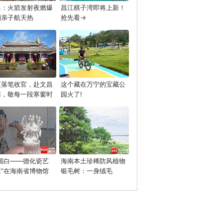
昌：火箭发射夜燃爆
昌江棋子湾即将上新！
期亲子航天热
抢先看→
夏落笔收官，赴文昌
这个藏在万宁的宝藏公
庙，敬每一段寒窗时
园火了!
中国白——德化瓷艺
海南本土珍稀防风植物
展”在海南省博物馆
银毛树：一身绒毛
幕
的“抗风卫士”