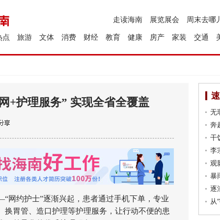
走读海南
展览展会
周末去哪
热点
旅游
文体
消费
财经
教育
健康
房产
家装
交通
速
网+护理服务” 实现全省全覆盖
无
奔
干
李
观
暴
逐
网约护士”逐渐兴起，患者通过手机下单，专业
从
、换胃管、造口护理等护理服务，让行动不便的患