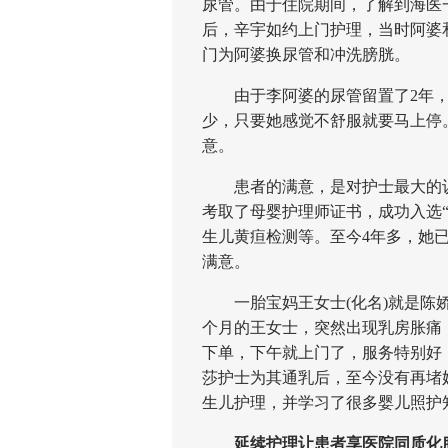
尿管。由于住院期间，了解到海医
后，辛宇如约上门护理，当时阿婆
门为阿婆换尿管和冲洗膀胱。
由于李阿婆的尿管留置了2年，
少，只要她感觉不舒服就要马上停
意。
患者的满意，是对护士最大的认可
考取了母婴护理师证书，成功入选
生儿黄疸检测等。至今4年多，她已
满意。
一胎宝妈王女士(化名)就是陈娇莎
个月的王女士，突然出现乳房胀痛
下单，下午就上门了，服务特别好
莎护士为其通乳后，至今没有再堵
生儿护理，并学习了很多婴儿照护
延续护理让患者享医院同质化