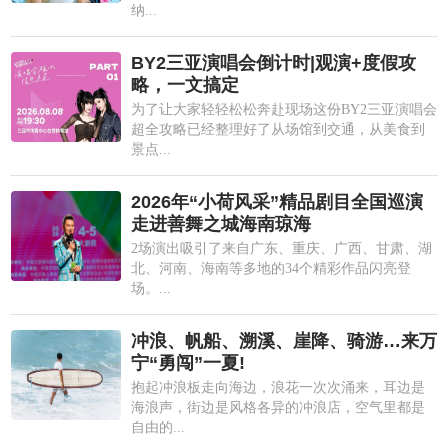
纳...
BY2三亚演唱会倒计时|观演+度假攻
略，一文搞定
为了让大家轻轻松松奔赴现场这份BY2三亚演唱会
超全攻略已经整理好了从场馆到交通，从美食到
景点...
2026年“小荷风采”精品剧目全国巡演
走进善舞之城海南琼海
2场演出吸引了来自广东、重庆、广西、甘肃、湖
北、河南、海南等多地的34个精彩作品闪亮登
场。...
冲浪、帆船、溯溪、崖降、骑游…来万
宁“勇闯”一夏!
抱起冲浪板走向海边，浪花一次次涌来，耳边是
海浪声，街边是风格各异的冲浪店，空气里都是
自由的...