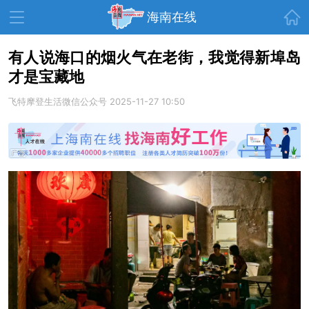
首页
海南在线
有人说海口的烟火气在老街，我觉得新埠岛
才是宝藏地
资讯中心
热点
旅游
飞特摩登生活微信公众号
2025-11-27 10:50
文体
消费
财经
教育
健康
房产
家装
交通
美食
生活
演出
活动
展会
走读海南
周末去哪儿
人才在线
天涯企服