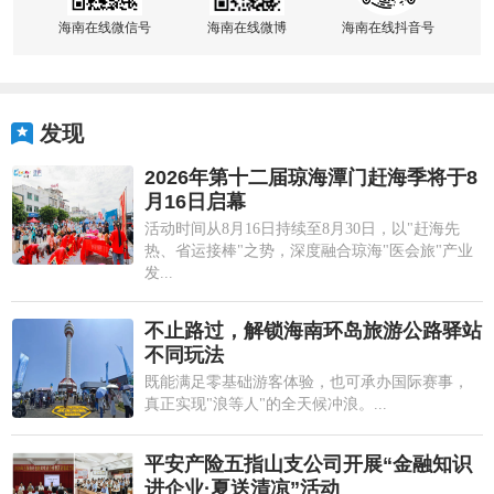
海南在线微信号
海南在线微博
海南在线抖音号
发现
2026年第十二届琼海潭门赶海季将于8
月16日启幕
活动时间从8月16日持续至8月30日，以"赶海先
热、省运接棒"之势，深度融合琼海"医会旅"产业
发...
不止路过，解锁海南环岛旅游公路驿站
不同玩法
既能满足零基础游客体验，也可承办国际赛事，
真正实现"浪等人"的全天候冲浪。...
平安产险五指山支公司开展“金融知识
进企业·夏送清凉”活动