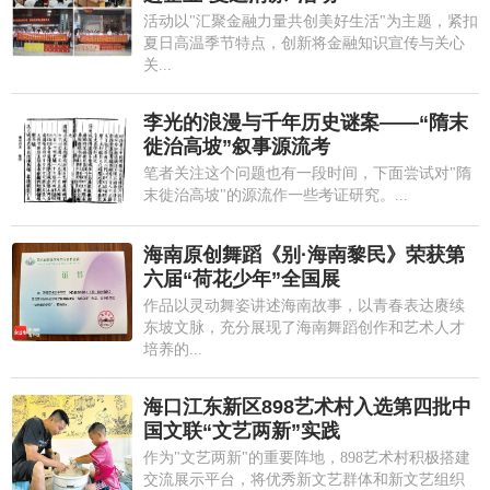
活动以"汇聚金融力量共创美好生活"为主题，紧扣
夏日高温季节特点，创新将金融知识宣传与关心
关...
李光的浪漫与千年历史谜案——“隋末
徙治高坡”叙事源流考
笔者关注这个问题也有一段时间，下面尝试对"隋
末徙治高坡"的源流作一些考证研究。...
海南原创舞蹈《别·海南黎民》荣获第
六届“荷花少年”全国展
作品以灵动舞姿讲述海南故事，以青春表达赓续
东坡文脉，充分展现了海南舞蹈创作和艺术人才
培养的...
海口江东新区898艺术村入选第四批中
国文联“文艺两新”实践
作为"文艺两新"的重要阵地，898艺术村积极搭建
交流展示平台，将优秀新文艺群体和新文艺组织