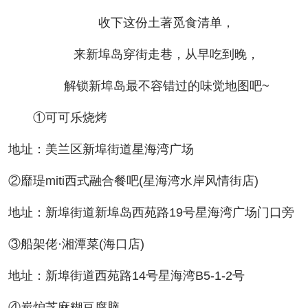
收下这份土著觅食清单，
来新埠岛穿街走巷，从早吃到晚，
解锁新埠岛最不容错过的味觉地图吧~
①可可乐烧烤
地址：美兰区新埠街道星海湾广场
②靡瑅miti西式融合餐吧(星海湾水岸风情街店)
地址：新埠街道新埠岛西苑路19号星海湾广场门口旁
③船架佬·湘潭菜(海口店)
地址：新埠街道西苑路14号星海湾B5-1-2号
④炭炉芝麻糊豆腐脑