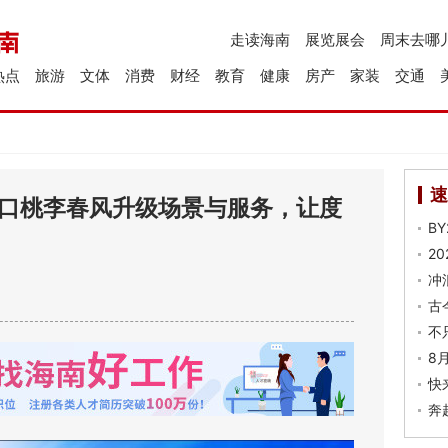
走读海南
展览展会
周末去哪
热点
旅游
文体
消费
财经
教育
健康
房产
家装
交通
速
海口桃李春风升级场景与服务，让度
B
2
冲
古
不
8
快
奔