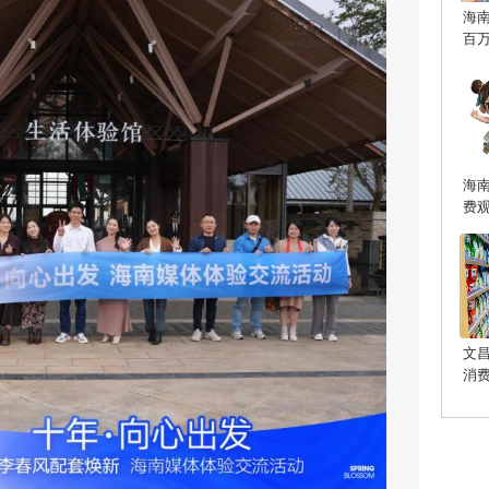
海
百
海
费
文
消