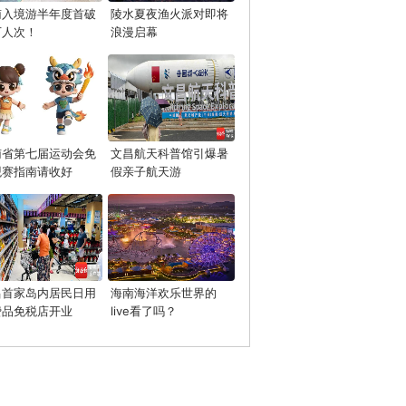
南入境游半年度首破
陵水夏夜渔火派对即将
万人次！
浪漫启幕
南省第七届运动会免
文昌航天科普馆引爆暑
观赛指南请收好
假亲子航天游
昌首家岛内居民日用
海南海洋欢乐世界的
费品免税店开业
live看了吗？