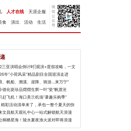
儿
人才在线
天涯企服
美食
演出
活动
生活
递
Y2三亚演唱会倒计时|观演+度假攻略，一文
026年“小荷风采”精品剧目全国巡演走进
浪、帆船、溯溪、崖降、骑游…来万宁“
今德化瓷珍品熠熠生辉一叶“瓷”帆渡沧
只赶飞机！海口美兰机场“暑趣乐购季”
月精彩活动清单来了，承包一整个夏天的快
来文昌航天观礼中心一站式解锁航天浪漫
赴桐栖星海！陵水夏夜渔火派对即将浪漫