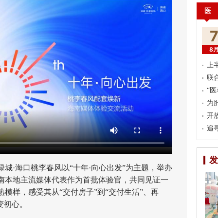
医
8
上
联
“
为
开
追
发
·海口桃李春风以“十年·向心出发”为主题，举办
南本地主流媒体代表作为首批体验官，共同见证一
模样，感受其从“交付房子”到“交付生活”、再
变初心。