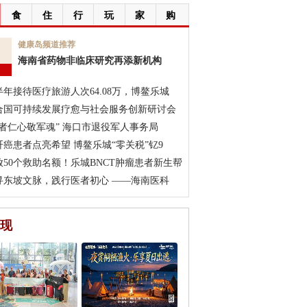
食
住
行
玩
家
购
7
健康岛频道推荐
海南省药物非临床研究再添新机构
月
半年接待医疗旅游人次64.08万，博鳌乐城
合国可持续发展疗愈与社会服务创新研讨会
医者仁心敬军魂” 海口市退役军人事务局
肝癌患者点亮希望 博鳌乐城“零关税”钇9
放50个救助名额！乐城BNCT肿瘤患者新生帮
寻东坡文脉，践行医者初心 ——海南医科
现