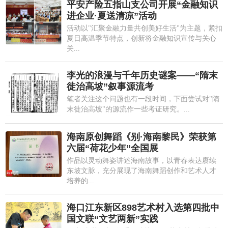
平安产险五指山支公司开展“金融知识
进企业·夏送清凉”活动
活动以"汇聚金融力量共创美好生活"为主题，紧扣
夏日高温季节特点，创新将金融知识宣传与关心
关...
李光的浪漫与千年历史谜案——“隋末
徙治高坡”叙事源流考
笔者关注这个问题也有一段时间，下面尝试对"隋
末徙治高坡"的源流作一些考证研究。...
海南原创舞蹈《别·海南黎民》荣获第
六届“荷花少年”全国展
作品以灵动舞姿讲述海南故事，以青春表达赓续
东坡文脉，充分展现了海南舞蹈创作和艺术人才
培养的...
海口江东新区898艺术村入选第四批中
国文联“文艺两新”实践