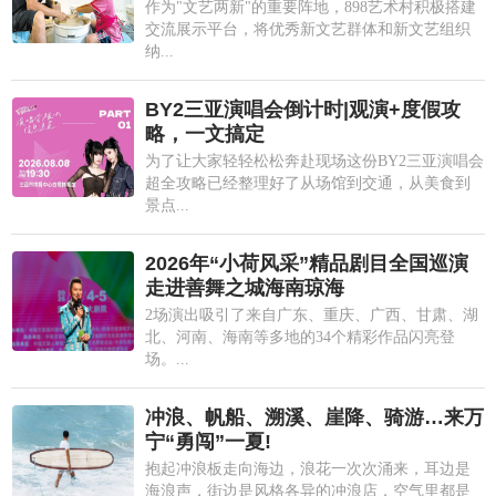
作为"文艺两新"的重要阵地，898艺术村积极搭建
交流展示平台，将优秀新文艺群体和新文艺组织
纳...
BY2三亚演唱会倒计时|观演+度假攻
略，一文搞定
为了让大家轻轻松松奔赴现场这份BY2三亚演唱会
超全攻略已经整理好了从场馆到交通，从美食到
景点...
2026年“小荷风采”精品剧目全国巡演
走进善舞之城海南琼海
2场演出吸引了来自广东、重庆、广西、甘肃、湖
北、河南、海南等多地的34个精彩作品闪亮登
场。...
冲浪、帆船、溯溪、崖降、骑游…来万
宁“勇闯”一夏!
抱起冲浪板走向海边，浪花一次次涌来，耳边是
海浪声，街边是风格各异的冲浪店，空气里都是