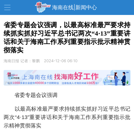
海南在线|新闻中心
省委专题会议强调，以最高标准最严要求持
续抓实抓好习近平总书记两次“4·13”重要讲
资讯中心
热点
旅游
话和关于海南工作系列重要指示批示精神贯
文体
消费
财经
彻落实
教育
健康
房产
海南日报
记者：黎鹏
2024-12-06 06:10
家装
交通
美食
生活
演出
活动
省委专题会议强调
展会
走读海南
周末去哪儿
以最高标准最严要求持续抓实抓好习近平总书记
人才在线
天涯企服
两次“4·13”重要讲话和关于海南工作系列重要指示批
示精神贯彻落实