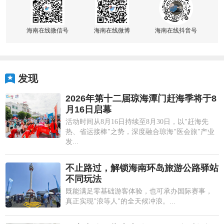
海南在线微信号
海南在线微博
海南在线抖音号
发现
2026年第十二届琼海潭门赶海季将于8
月16日启幕
活动时间从8月16日持续至8月30日，以"赶海先
热、省运接棒"之势，深度融合琼海"医会旅"产业
发...
不止路过，解锁海南环岛旅游公路驿站
不同玩法
既能满足零基础游客体验，也可承办国际赛事，
真正实现"浪等人"的全天候冲浪。...