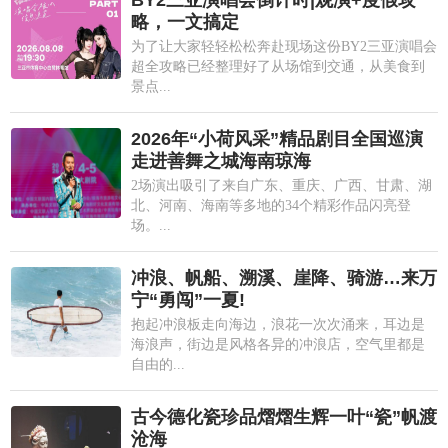
略，一文搞定
为了让大家轻轻松松奔赴现场这份BY2三亚演唱会
超全攻略已经整理好了从场馆到交通，从美食到
景点...
2026年“小荷风采”精品剧目全国巡演
走进善舞之城海南琼海
2场演出吸引了来自广东、重庆、广西、甘肃、湖
北、河南、海南等多地的34个精彩作品闪亮登
场。...
冲浪、帆船、溯溪、崖降、骑游…来万
宁“勇闯”一夏!
抱起冲浪板走向海边，浪花一次次涌来，耳边是
海浪声，街边是风格各异的冲浪店，空气里都是
自由的...
古今德化瓷珍品熠熠生辉一叶“瓷”帆渡
沧海