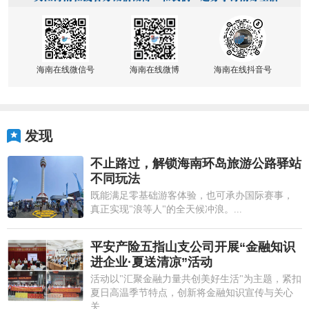
海南在线微信号
海南在线微博
海南在线抖音号
发现
不止路过，解锁海南环岛旅游公路驿站
不同玩法
既能满足零基础游客体验，也可承办国际赛事，
真正实现"浪等人"的全天候冲浪。...
平安产险五指山支公司开展“金融知识
进企业·夏送清凉”活动
活动以"汇聚金融力量共创美好生活"为主题，紧扣
夏日高温季节特点，创新将金融知识宣传与关心
关...