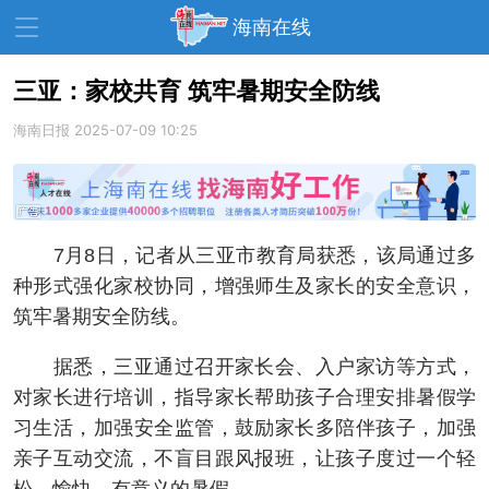
海南在线
三亚：家校共育 筑牢暑期安全防线
海南日报
资讯中心
2025-07-09 10:25
热点
旅游
文体
消费
财经
教育
健康
房产
7月8日，记者从三亚市教育局获悉，该局通过多
家装
交通
美食
种形式强化家校协同，增强师生及家长的安全意识，
生活
演出
活动
筑牢暑期安全防线。
展会
走读海南
周末去哪儿
据悉，三亚通过召开家长会、入户家访等方式，
对家长进行培训，指导家长帮助孩子合理安排暑假学
人才在线
天涯企服
习生活，加强安全监管，鼓励家长多陪伴孩子，加强
亲子互动交流，不盲目跟风报班，让孩子度过一个轻