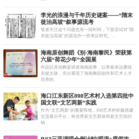
李光的浪漫与千年历史谜案——“隋末
徙治高坡”叙事源流考
笔者关注这个问题也有一段时间，下面尝试对"隋
末徙治高坡"的源流作一些考证研究。...
海南原创舞蹈《别·海南黎民》荣获第
六届“荷花少年”全国展
作品以灵动舞姿讲述海南故事，以青春表达赓续
东坡文脉，充分展现了海南舞蹈创作和艺术人才
培养的...
海口江东新区898艺术村入选第四批中
国文联“文艺两新”实践
作为"文艺两新"的重要阵地，898艺术村积极搭建
交流展示平台，将优秀新文艺群体和新文艺组织
纳...
BY2三亚演唱会倒计时|观演+度假攻