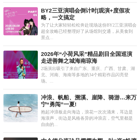
BY2三亚演唱会倒计时|观演+度假攻
略，一文搞定
为了让大家轻轻松松奔赴现场这份BY2三亚演唱会
超全攻略已经整理好了从场馆到交通，从美食到
景点...
2026年“小荷风采”精品剧目全国巡演
走进善舞之城海南琼海
2场演出吸引了来自广东、重庆、广西、甘肃、湖
北、河南、海南等多地的34个精彩作品闪亮登
场。...
冲浪、帆船、溯溪、崖降、骑游…来万
宁“勇闯”一夏!
抱起冲浪板走向海边，浪花一次次涌来，耳边是
海浪声，街边是风格各异的冲浪店，空气里都是
自由的...