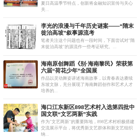
夏日高温季节特点，创新将金融知识宣传与关心
关...
李光的浪漫与千年历史谜案——“隋末
徙治高坡”叙事源流考
笔者关注这个问题也有一段时间，下面尝试对"隋
末徙治高坡"的源流作一些考证研究。...
海南原创舞蹈《别·海南黎民》荣获第
六届“荷花少年”全国展
作品以灵动舞姿讲述海南故事，以青春表达赓续
东坡文脉，充分展现了海南舞蹈创作和艺术人才
培养的...
海口江东新区898艺术村入选第四批中
国文联“文艺两新”实践
作为"文艺两新"的重要阵地，898艺术村积极搭建
交流展示平台，将优秀新文艺群体和新文艺组织
纳...