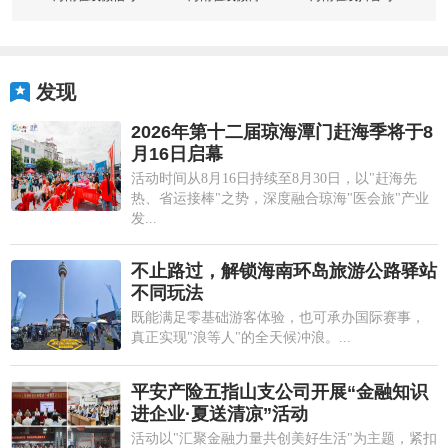
发现
2026年第十二届琼海潭门赶海季将于8
月16日启幕
活动时间从8月16日持续至8月30日，以"赶海先
热、省运接棒"之势，深度融合琼海"医会旅"产业
发...
不止路过，解锁海南环岛旅游公路驿站
不同玩法
既能满足零基础游客体验，也可承办国际赛事，
真正实现"浪等人"的全天候冲浪。...
平安产险五指山支公司开展“金融知识
进企业·夏送清凉”活动
活动以"汇聚金融力量共创美好生活"为主题，紧扣