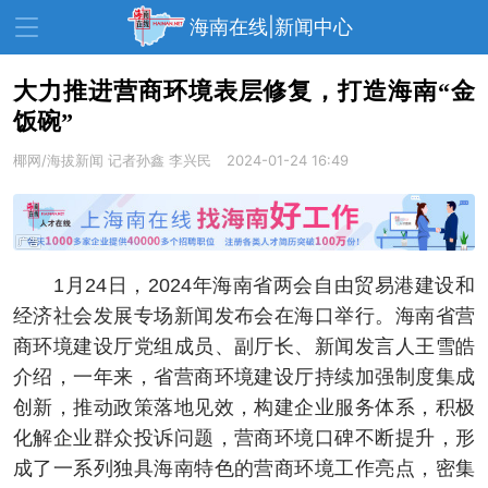
海南在线|新闻中心
大力推进营商环境表层修复，打造海南“金
饭碗”
资讯中心
热点
旅游
椰网/海拔新闻
记者孙鑫 李兴民
2024-01-24 16:49
文体
消费
财经
教育
健康
房产
家装
交通
美食
1月24日，2024年海南省两会自由贸易港建设和
生活
演出
活动
经济社会发展专场新闻发布会在海口举行。海南省营
商环境建设厅党组成员、副厅长、新闻发言人王雪皓
展会
走读海南
周末去哪儿
介绍，一年来，省营商环境建设厅持续加强制度集成
人才在线
天涯企服
创新，推动政策落地见效，构建企业服务体系，积极
化解企业群众投诉问题，营商环境口碑不断提升，形
成了一系列独具海南特色的营商环境工作亮点，密集