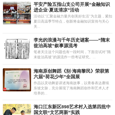
平安产险五指山支公司开展“金融知识
进企业·夏送清凉”活动
活动以"汇聚金融力量共创美好生活"为主题，紧扣
夏日高温季节特点，创新将金融知识宣传与关心
关...
李光的浪漫与千年历史谜案——“隋末
徙治高坡”叙事源流考
笔者关注这个问题也有一段时间，下面尝试对"隋
末徙治高坡"的源流作一些考证研究。...
海南原创舞蹈《别·海南黎民》荣获第
六届“荷花少年”全国展
作品以灵动舞姿讲述海南故事，以青春表达赓续
东坡文脉，充分展现了海南舞蹈创作和艺术人才
培养的...
海口江东新区898艺术村入选第四批中
国文联“文艺两新”实践