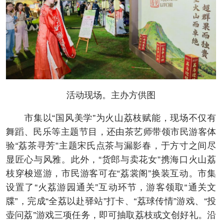
活动现场。主办方供图
市集以“国风美学”为火山荔枝赋能，现场不仅有
舞蹈、民乐等主题节目，还由茶艺师带领市民游客体
验“荔茶寻芳”主题宋氏点茶与漏影春，于方寸之间尽
显匠心与风雅。此外，“货郎与卖花女”携海口火山荔
枝穿梭巡游，市民游客可在“荔裳阁”换装互动。市集
设置了“火荔游园通关”互动环节，游客领取“通关文
牒”，完成“全荔以赴驿站”打卡、“荔球传情”游戏、“投
壶问荔”游戏三项任务，即可抽取荔枝或文创好礼。沿