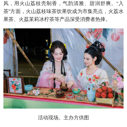
风，用火山荔枝壳制香，气韵清雅、甜润舒爽。“入
茶”方面，火山荔枝味茶饮果饮成为市集亮点，火荔水
果茶、火荔茉莉冰柠茶等产品深受消费者热捧。
活动现场。主办方供图