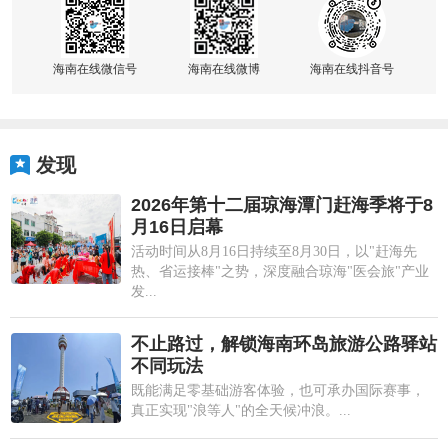
海南在线微信号
海南在线微博
海南在线抖音号
发现
2026年第十二届琼海潭门赶海季将于8
月16日启幕
活动时间从8月16日持续至8月30日，以"赶海先
热、省运接棒"之势，深度融合琼海"医会旅"产业
发...
不止路过，解锁海南环岛旅游公路驿站
不同玩法
既能满足零基础游客体验，也可承办国际赛事，
真正实现"浪等人"的全天候冲浪。...