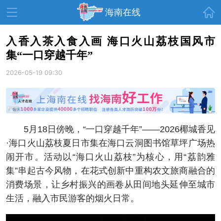
首页
海南在线
入香入茶入食入画 海口火山荔枝国风市
集“一口穿越千年”
资讯中心
热点
旅游
2026-05-19 09:30
文体
消费
财经
教育
健康
房产
家装
交通
美食
5月18日傍晚，“一口穿越千年”——2026椰城香见
生活
演出
活动
·海口火山荔枝夏日市集在海口云洞图书馆草坪广场热
闹开市。活动以“海口火山荔枝”为核心，用“荔韵雅
展会
走读海南
周末去哪儿
集”串起古今风物，在花式创新中重构农文旅商融合的
人才在线
天涯企服
消费场景，让乡村振兴的画卷从田间地头延伸至城市
生活，融入市民游客的烟火日常。