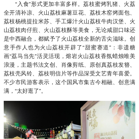
“入食”形式更加丰富多样。荔枝蜜烤乳猪、火荔
全开清补凉、火山荔枝麻薯豆花、荔枝木窑烤面包、
荔枝杨桃提拉米苏、手工爆汁火山荔枝牛肉汉堡、火
山荔枝肉仔煎、火山荔枝酥等美食，无论咸甜口味还
是中西融合，都赋予了火山荔枝全新的舌尖滋味。创
意手作人也为火山荔枝开辟了“甜蜜赛道”：非遗糖
画“荔马当先”活灵活现，熔岩火山荔枝香氛蜡烛唯美
浪漫，主题书法文创、肖像剪纸、原创真荔枝发簪、
荔枝壳风铃、荔枝明信片等作品深受文艺青年喜爱。
不少市民游客表示，这个国风市集古今相融、创意满
满，“太好逛了”。