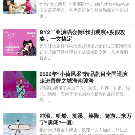
作为"文艺两新"的重要阵地，898艺术村积极搭建
交流展示平台，将优秀新文艺群体和新文艺组织
纳...
BY2三亚演唱会倒计时|观演+度假攻
略，一文搞定
为了让大家轻轻松松奔赴现场这份BY2三亚演唱会
超全攻略已经整理好了从场馆到交通，从美食到
景点...
2026年“小荷风采”精品剧目全国巡演
走进善舞之城海南琼海
2场演出吸引了来自广东、重庆、广西、甘肃、湖
北、河南、海南等多地的34个精彩作品闪亮登
场。...
冲浪、帆船、溯溪、崖降、骑游…来万
宁“勇闯”一夏!
抱起冲浪板走向海边，浪花一次次涌来，耳边是